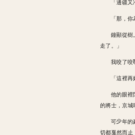
「邊疆又
「那，你
鐘顯從樹
走了。」
我咬了咬
「這裡再
他的眼裡
的將士，京城
可
年的
切都戛然而止