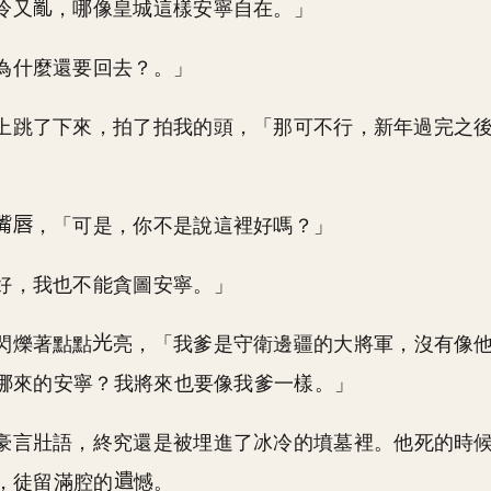
冷又
，哪像皇城這樣安寧自在。」
為什麼還要回去？。」
上跳了下來，拍了拍我的頭，「那可不行，新年過完之
，「可是，你不是說這裡好嗎？」
好，我也不能貪圖安寧。」
閃爍著點點
亮，「我爹是守衛邊疆的大將軍，沒有像
哪來的安寧？我將來也要像我爹一樣。」
豪言壯語，終究還是被埋進了冰冷的墳墓裡。他死的時
，徒留滿腔的
憾。