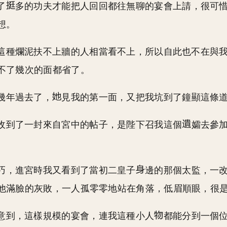
了
多的功夫才能把人回回都往無聊的宴會上請，很可
想。
這種爛泥扶不上牆的人相當看不上，所以自此也不在與
不了幾次的面都省了。
幾年過去了，
見我的第一面，又把我坑到了鐘顯這條
收到了一封來自宮中的帖子，是陛下召我這個
孀去參
巧，進宮時我又看到了當初二皇子
邊的那個太監，一
他滿臉的灰敗，一人孤零零地站在角落，低眉順眼，很
意到，這樣規模的宴會，連我這種小人
都能分到一個