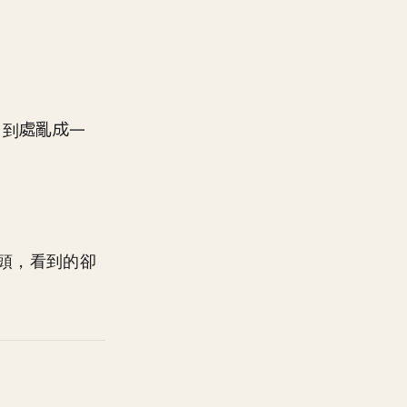
，到
一
過頭，看到的卻