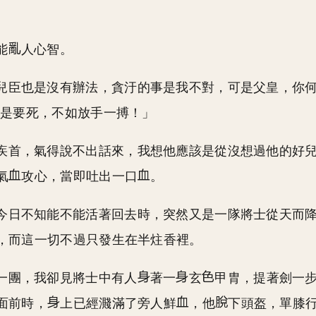
能
人心智。
兒臣也是沒有辦法，貪汙的事是我不對，可是父皇，你
總是要死，不如放手一搏！」
疾首，氣得說不出話來，我想他應該是從沒想過他的好
氣
攻心，當即吐出一口
。
今日不知能不能活著回去時，突然又是一隊將士從天而
，而這一切不過只發生在半炷香裡。
一團，我卻見將士中有人
著一
玄
甲胄，提著劍一
面前時，
上已經濺滿了旁人鮮
，他
下頭盔，單膝