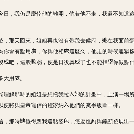
今日，我仍是慶倖他的離開，倘若他不走，我還不知道
。
後，那天回來，姐姐再也沒有帶我去侯府，
在我面前
為你會有點用
，你與他相
這麼久，他走的時候連猶
沒
吧，這般
弱，便是日後真
了也不能指
你做點
多大用
。
能理解那時的姐姐是想把我拉
的計畫中，上演一場
以便將與皇帝寵信的鐘家納
他們的黨爭版圖一樣。
信，那時
覺得憑我這點姿
，怎麼也夠與鐘顯發展出