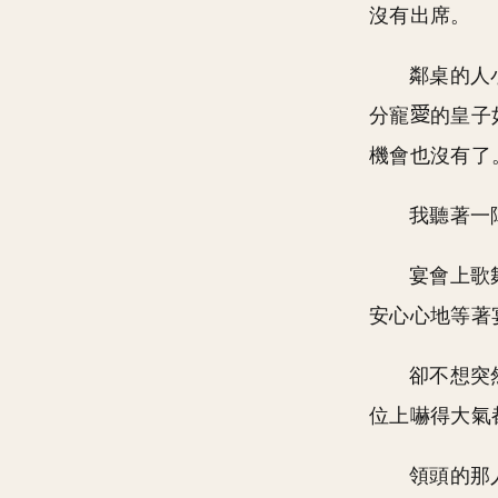
沒有出席。
鄰桌的人
分寵
的皇子
機會也沒有了
我聽著一
宴會上歌
安心心地等著
卻不想突
位上嚇得大氣
領頭的那