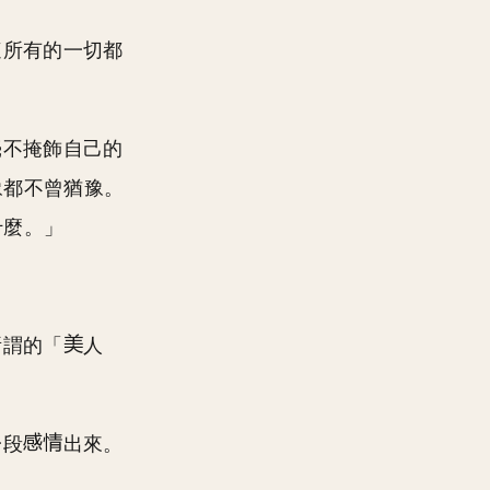
這所有的一切都
毫不掩飾自己的
豫都不曾猶豫。
什麼。」
所謂的「
人
一段
出來。