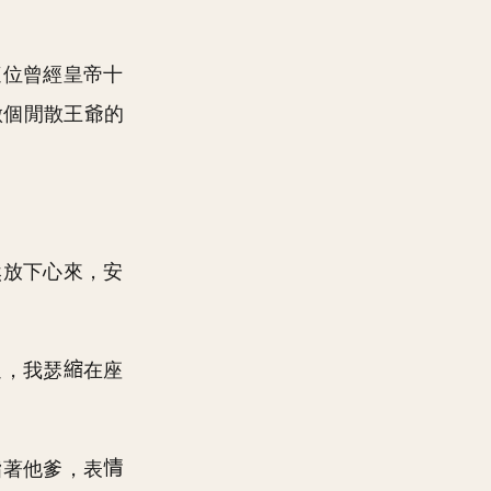
這位曾經皇帝十
做個閒散王爺的
然放下心來，安
通，我瑟
在座
指著他爹，表