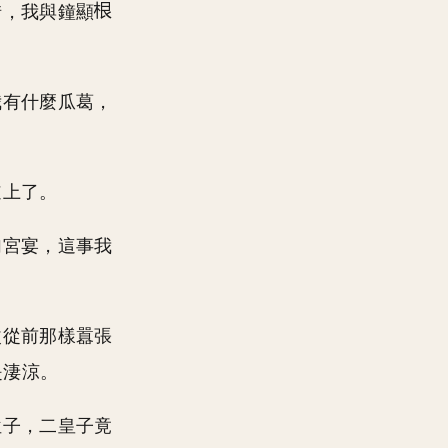
惜，我與鐘顯
我有什麼瓜葛，
道上了。
加宮宴，這事我
改從前那樣囂張
是淒涼。
位子，二皇子竟