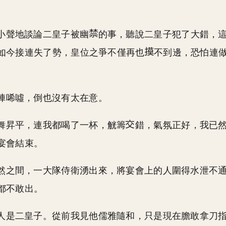
小聲地談論二皇子被幽
的事，聽說二皇子犯了大錯，
如今接連失了勢，皇位之爭不僅再也
不到邊，恐怕連
。
陣唏噓，倒也沒有太在意。
舞昇平，連我都喝了一杯，觥籌
錯，氣氛正好，我已
宴會結束。
然之間，一大隊侍衛湧出來，將宴會上的人圍得水泄不
都不敢出。
人是二皇子。從前我見他儒雅隨和，只是現在膽敢拿刀