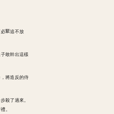
何必
追不放
兒子敢幹出這樣
降，將造反的侍
步步殺了過來。
行禮。