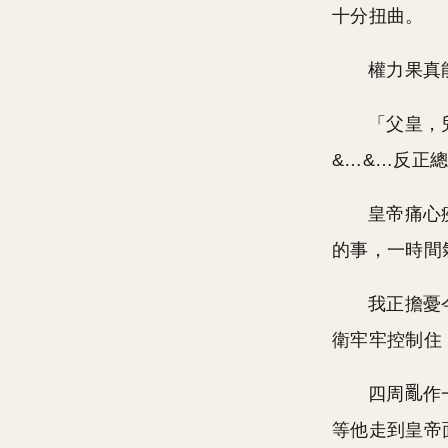
十分扭曲。
權力果真
「父皇，
&…&…反正
皇帝痛心
的事，一時間
我正擔憂
衛牢牢控制住
四周
作
等他走到皇帝