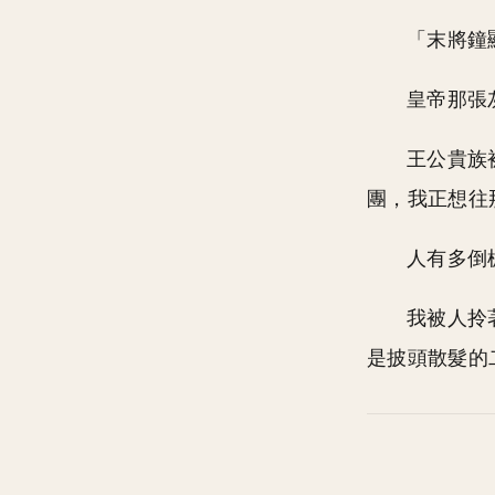
「末將鐘
皇帝那張
王公貴族
團，我正想往
人有多倒
我被人拎
是披頭散髮的