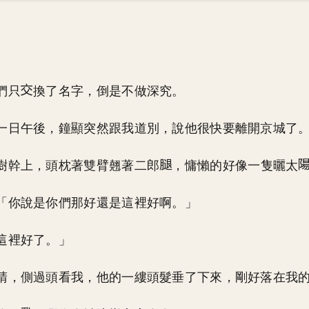
們只
換了名字，倒是不做深究。
一日午後，鐘顯突然跟我道別，說他很快要離開京城了
樹幹上，頭枕著雙臂翹著二郎
，慵懶的好像一隻曬太
「你說是你們那好還是這裡好啊。」
這裡好了。」
睛，側過頭看我，他的一縷頭髮垂了下來，剛好落在我