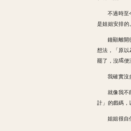
不過時至
是姐姐安排的
鐘顯離開
想法，「原以
罷了，沒
便
我確實沒
就像我不
計」的戲碼，
姐姐很自