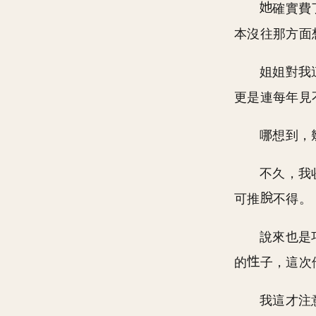
確實費
本沒往那方面
姐姐對我
更是連每年見
哪想到，
不久，我
可推
不得。
說來也是
的
子，這次
我這才注