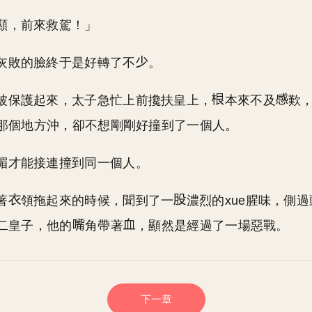
顯，前來救駕！」
灰敗的臉終于是好轉了不
。
被保護起來，太子急忙上前攙扶皇上，
本來不及
歎
那個地方沖，卻不想剛剛好撞到了一個人。
楣才能接連撞到同一個人。
著
領拖起來的時候，聞到了一
濃烈的xue腥味，側
二皇子，他的
角帶著
，顯然是經過了一場惡戰。
下一章