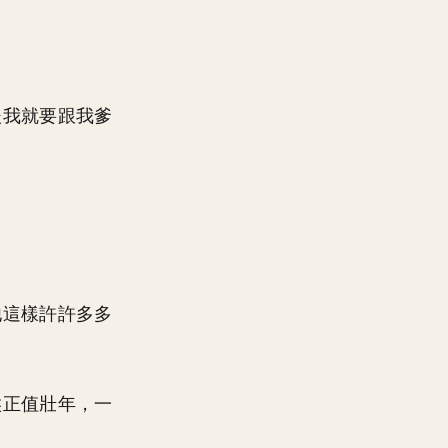
後我就要跟我爹
他這樣許許多多
候正值壯年，一