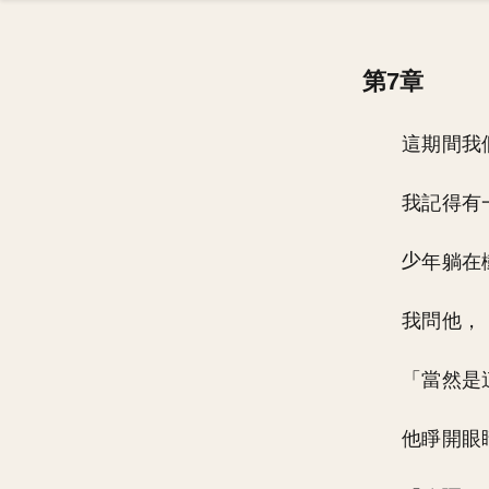
第7章
這期間我
我記得有
年躺在
我問他，
「當然是
他睜開眼