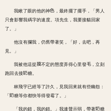
我瞅了眼的他的神
，最終擺了擺手，「男人
只會影響我碼字的速度。項先生，我要接貓回家
了。」
他沒有攔我，仍舊帶著笑，「好，去吧，再
見。」
我被他這捉
不定的態度弄得心里發
，立刻
跑回去接
糖。
林飛宇已經等了許久，見我回來就有些幽怨：
「
糖等你都快等得發霉了。」
「我的錯，我的錯。」我連聲示弱，帶著
糖