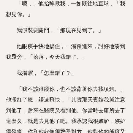
「嗯，」他抬眸瞅我，一如既往地直球，「我
想見你。」
我假裝要關門，「那現在見到了。」
他眼疾手快地擋住，一溜竄進來，討好地湊到
我
旁，「落落，今天我錯了。」
我揚眉，「怎麼錯了？」
「我不該跟蹤你，也不該背著你去找項鈞。」
他漲紅了臉，語速飛快，「其實那天賓館我就注意
到他了，后來在醫院又看到他。你當時去廁所去了
這麼久，就是去見他了吧。我承認我很嫉妒，嫉妒
得發瘋。你和他好像很
悉對方，他對你的態度又