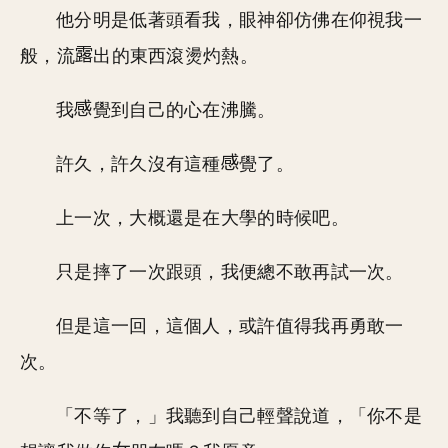
他分明是低著頭看我，眼神卻仿佛在仰視我一
般，流
出的東西滾燙灼熱。
我
覺到自己的心在沸騰。
許久，許久沒有這種
覺了。
上一次，大概還是在大學的時候吧。
只是摔了一次跟頭，我便總不敢再試一次。
但是這一回，這個人，或許值得我再勇敢一
次。
「不等了，」我聽到自己輕聲說道，「你不是