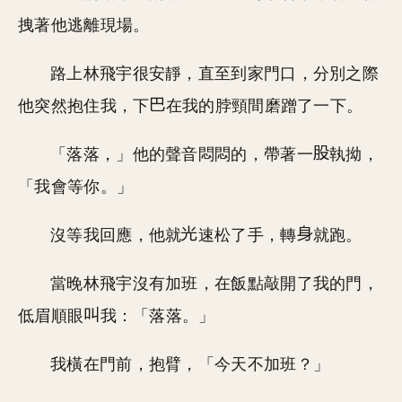
拽著他逃離現場。
路上林飛宇很安靜，直至到家門口，分別之際
他突然抱住我，下
在我的脖頸間磨蹭了一下。
「落落，」他的聲音悶悶的，帶著一
執拗，
「我會等你。」
沒等我回應，他就
速松了手，轉
就跑。
當晚林飛宇沒有加班，在飯點敲開了我的門，
低眉順眼
我：「落落。」
我橫在門前，抱臂，「今天不加班？」