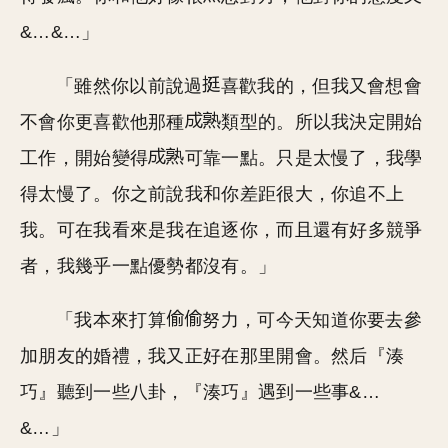
&…&…」
「雖然你以前說過
喜歡我的，但我又會想會
不會你更喜歡他那種
類型的。所以我決定開始
工作，開始變得
可靠一點。只是太慢了，我學
得太慢了。你之前說我和你差距很大，你追不上
我。可在我看來是我在追逐你，而且還有好多競爭
者，我幾乎一點優勢都沒有。」
「我本來打算
努力，可今天知道你要去參
加朋友的婚禮，我又正好在那里開會。然后『湊
巧』聽到一些八卦，『湊巧』遇到一些事&…
&…」