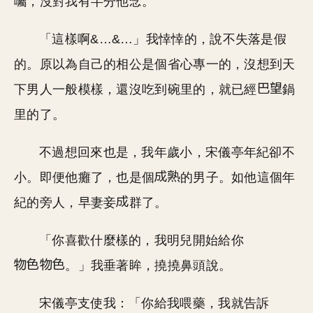
囑，沒對我有半分他念。
「這樣啊&…&…」我悻悻的，說不失落是假
的。原以為自己的相公是個省心專一的，沒想到天
下男人一般模樣，還沒吃到碗里的，就已經
鍋
里的了。
不過想回來也是，我年歲小，宋儀亭年紀卻不
小。即便他癱了，也是個
的男子。如他這個年
紀的旁人，早妻妾
群了。
「你喜歡什麼樣的，我明兒開始給你
。」我垂著眸，撓撓鼻頭說。
宋儀亭支使我：「你給我喂藥，我就告訴