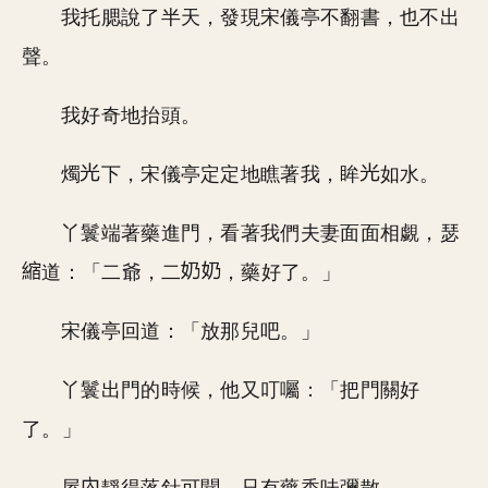
我托腮說了半天，發現宋儀亭不翻書，也不出
聲。
我好奇地抬頭。
燭
下，宋儀亭定定地瞧著我，眸
如水。
丫鬟端著藥進門，看著我們夫妻面面相覷，瑟
道：「二爺，二
，藥好了。」
宋儀亭回道：「放那兒吧。」
丫鬟出門的時候，他又叮囑：「把門關好
了。」