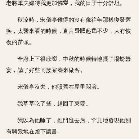
老將軍夫婦待我更加憐
，我的日子十分舒坦。
秋涼時，宋儀亭難得的沒有像往年那樣復發舊
疾，太醫來看的時候，直言
起
不
，大有恢
復的苗頭。
全府上下很欣
，中秋的時候特地擺了場螃蟹
宴，請了好些同族家眷來做客。
宋儀亭沒去，他照舊在屋里悶著。
我草草吃了些，趕回了東院。
我以為他睡了，推門進去后，罕見地發現他別
有興致地在燈下讀書。