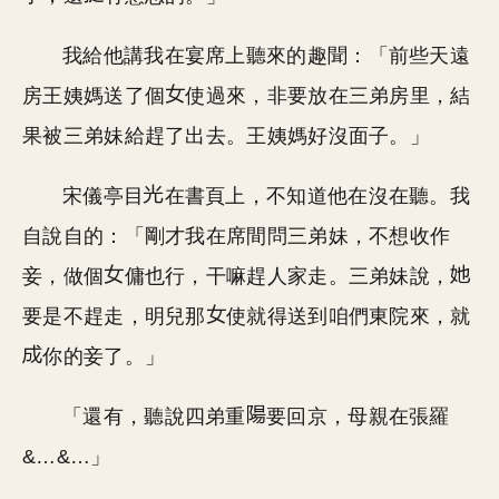
我給他講我在宴席上聽來的趣聞：「前些天遠
房王姨媽送了個
使過來，非要放在三弟房里，結
果被三弟妹給趕了出去。王姨媽好沒面子。」
宋儀亭目
在書頁上，不知道他在沒在聽。我
自說自的：「剛才我在席間問三弟妹，不想收作
妾，做個
傭也行，干嘛趕人家走。三弟妹說，
要是不趕走，明兒那
使就得送到咱們東院來，就
你的妾了。」
「還有，聽說四弟重
要回京，母親在張羅
&…&…」