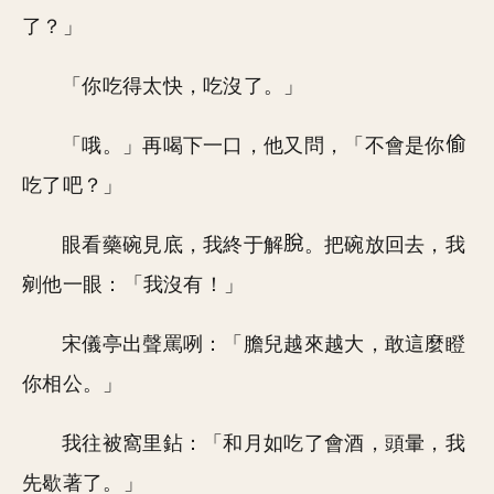
了？」
「你吃得太快，吃沒了。」
「哦。」再喝下一口，他又問，「不會是你
吃了吧？」
眼看藥碗見底，我終于解
。把碗放回去，我
剜他一眼：「我沒有！」
宋儀亭出聲罵咧：「膽兒越來越大，敢這麼瞪
你相公。」
我往被窩里鉆：「和月如吃了會酒，頭暈，我
先歇著了。」