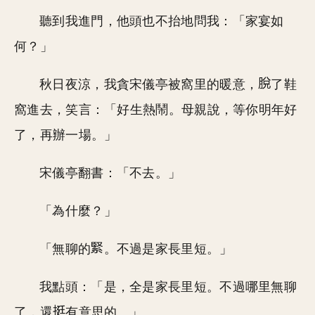
聽到我進門，他頭也不抬地問我：「家宴如
何？」
秋日夜涼，我貪宋儀亭被窩里的暖意，
了鞋
窩進去，笑言：「好生熱鬧。母親說，等你明年好
了，再辦一場。」
宋儀亭翻書：「不去。」
「為什麼？」
「無聊的
。不過是家長里短。」
我點頭：「是，全是家長里短。不過哪里無聊
了，還
有意思的。」