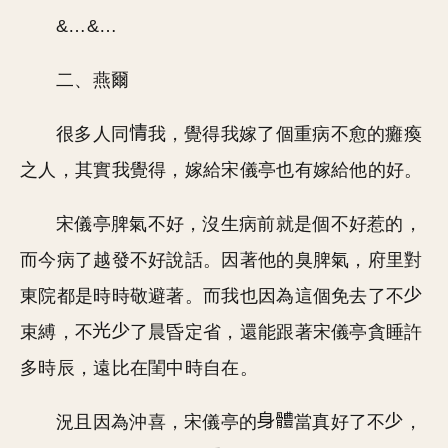
&…&…
二、燕爾
很多人同
我，覺得我嫁了個重病不愈的癱瘓
之人，其實我覺得，嫁給宋儀亭也有嫁給他的好。
宋儀亭脾氣不好，沒生病前就是個不好惹的，
而今病了越發不好說話。因著他的臭脾氣，府里對
東院都是時時敬避著。而我也因為這個免去了不
束縛，不
了晨昏定省，還能跟著宋儀亭貪睡許
多時辰，遠比在閨中時自在。
況且因為沖喜，宋儀亭的
當真好了不
，