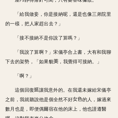
屋
靜得落針可聞，只有藥香味彌散。
「給我做妾，你是接納呢，還是也像三弟院里
的一樣，把人家趕出去？」
「接不接納不是你說了算嗎？」
「我說了算啊？」宋儀亭合上書，大有和我聊
下去的架勢，「如果貌
，我覺得可接納。」
「啊？」
這個回復
讓我意外的。在我還未嫁給宋儀亭
之前，我就聽說他是個全然不好
的人，嫁過來
數月也是，即便偶爾宿在他的床上，他也謹遵醫