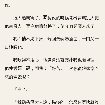
你。」
這人越厲害了。
房夜的時候還出言罵別人把
他當廢人，而今病
好轉了，倒真做起廢人來了。
我不
不愿下床，端回藥碗湊過去，一口又一
口地喂他。
我喂得不走心，他
角沾著藥
我也懶得理。
他
舌
一
，問我：「好苦。上次你從娘家拿回
來的
餞呢？」
「沒了。」
「我聽岳母大人說，
多的，怎麼這麼快就沒