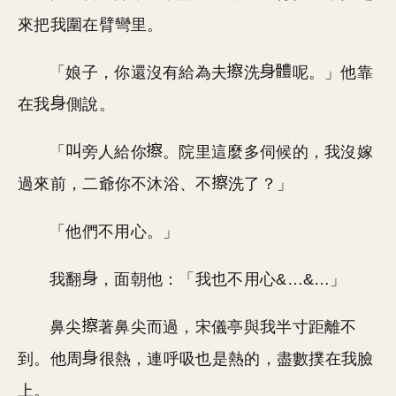
來把我圍在臂彎里。
「娘子，你還沒有給為夫
洗
呢。」他靠
在我
側說。
「
旁人給你
。院里這麼多伺候的，我沒嫁
過來前，二爺你不沐浴、不
洗了？」
「他們不用心。」
我翻
，面朝他：「我也不用心&…&…」
鼻尖
著鼻尖而過，宋儀亭與我半寸距離不
到。他周
很熱，連呼吸也是熱的，盡數撲在我臉
上。