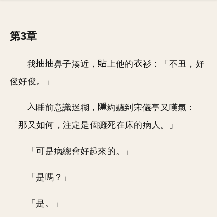
第3章
我
鼻子湊近，
上他的
衫：「不丑，好
俊好俊。」
睡前意識迷糊，
約聽到宋儀亭又嘆氣：
「那又如何，注定是個癱死在床的病人。」
「可是病總會好起來的。」
「是嗎？」
「是。」