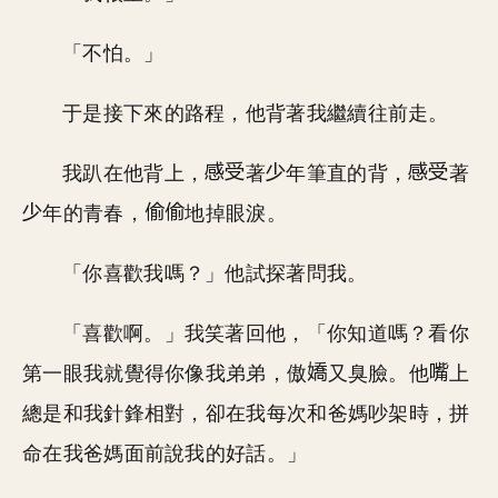
「不怕。」
于是接下來的路程，他背著我繼續往前走。
我趴在他背上，
著
年筆直的背，
著
年的青春，
地掉眼淚。
「你喜歡我嗎？」他試探著問我。
「喜歡啊。」我笑著回他，「你知道嗎？看你
第一眼我就覺得你像我弟弟，傲
又臭臉。他
上
總是和我針鋒相對，卻在我每次和爸媽吵架時，拼
命在我爸媽面前說我的好話。」