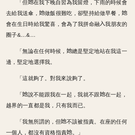
「但
在我下晚自習為我留燈，下雨的時候會
去給我送傘，
做飯很難吃，卻堅持給做早餐，
會在生日時給我驚喜，會為了我拼命融
我朋友的
圈子&…&…
「無論在任何時候，
總是堅定地站在我這一
邊，堅定地選擇我。
「這就夠了。對我來說夠了。
「
說不能跟我在一起，我就不跟
在一起，
越界的一直都是我，只有我而已。
「我無所謂的，但
不該被指責。在座的任何
一個人，都沒有資格指責
。」