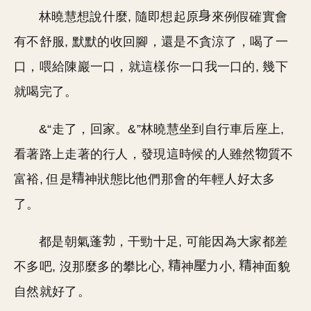
林曉慧想說什麼, 隨即想起原
來例假確實會
有不舒服, 默默的收回腳，還是不貪涼了，喝了一
口，喂給陳巖一口，就這樣你一口我一口的, 幾下
就喝完了。
&“走了，回家。&”林曉慧坐到自行車后座上,
看著路上走著的行人，發現這時候的人雖然
質不
富裕, 但是
神狀態比他們那會的年輕人好太多
了。
都是朝氣蓬
，干勁十足, 可能因為大家都差
不多吧, 沒那麼多的攀比心,
神
力小,
神面貌
自然就好了。