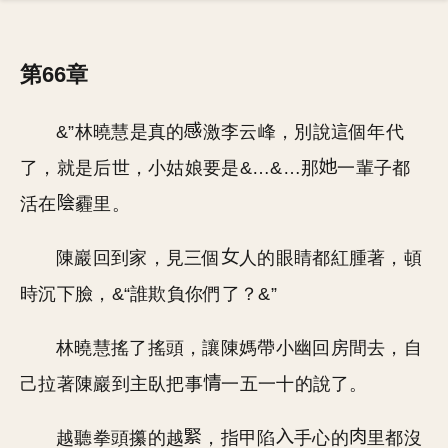
第66章
&”林曉慧是真的
激李云峰，別說這個年代
了，就是后世，小姑娘要是&…&…那
一輩子都
活在
霾里。
陳巖回到家，見三個
人的眼睛都紅腫著，頓
時沉下臉，&“誰欺負你們了？&”
林曉慧搖了搖頭，讓陳媽帶小幽回房間去，自
己拉著陳巖到主臥把事
一五一十的說了。
越聽拳頭攥的越
，指甲陷
手心的
里都沒