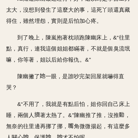
太大，沒想到發生了這麼大的事，這死丫頭還真藏
得住，雖然埋怨，實則是后怕加心疼。
到了晚上，陳嵐抱著枕頭跑陳幽床上，&“往里
點，真行，連我這個姐姐都瞞著，不就是個臭流氓
嘛，你等著，姐以后給你報仇。&”
陳幽撇了
一眼，是誰吵完架回屋就嚇得直
哭？
&“不用了，我就是有點后怕，姐你回自己床上
睡，兩個人
著太熱了。&”陳幽推了推，沒推
，
無奈的往里邊再挪了挪，
角微微揚起，有這麼多
人關心
，保護
，
才不怕呢。