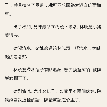
子，并且檢查了兩遍，
可不想因為太過自信而翻
車。
出了校門, 見陳巖站在樹蔭下等著, 林曉慧小跑
著過去。
&“喝汽水。&”陳巖遞給林曉慧一瓶汽水，笑瞇
瞇的看著
。
林曉慧
著瓶子有點溫熱, 想去換瓶涼的, 被陳
巖給攔下了。
&“別貪涼, 尤其
孩子。&”家里有兩個妹妹, 陳
媽經常說這樣的話，陳巖就記在心里了。