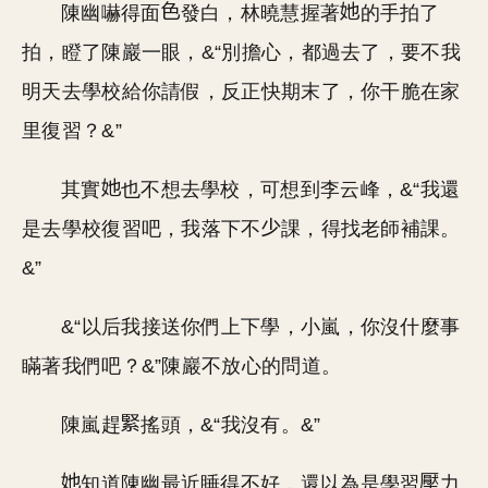
陳幽嚇得面
發白，林曉慧握著
的手拍了
拍，瞪了陳巖一眼，&“別擔心，都過去了，要不我
明天去學校給你請假，反正快期末了，你干脆在家
里復習？&”
其實
也不想去學校，可想到李云峰，&“我還
是去學校復習吧，我落下不
課，得找老師補課。
&”
&“以后我接送你們上下學，小嵐，你沒什麼事
瞞著我們吧？&”陳巖不放心的問道。
陳嵐趕
搖頭，&“我沒有。&”
知道陳幽最近睡得不好，還以為是學習
力