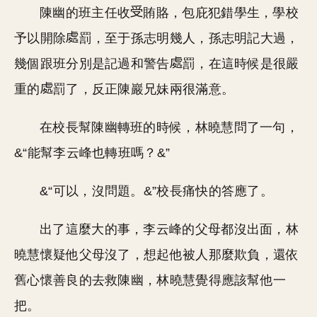
陳幽的班主任收
賄賂，包庇犯錯學生，學校
予以開除
罰，至于孫志明幾人，孫志明記大過，
幾個跟班分別是記過和警告
罰，在這時候是很嚴
重的
罰了，反正陳巖兄妹兩很滿意。
在校長幫陳幽轉班的時候，林曉慧問了一句，
&“能幫李云峰也轉班嗎？&”
&“可以，沒問題。&”校長痛快的答應了。
出了這麼大的事，李云峰的父母都沒出面，林
曉慧懷疑他父母沒了，想起他被人那麼欺負，還依
舊心懷善良的去救陳幽，林曉慧覺得應該幫他一
把。