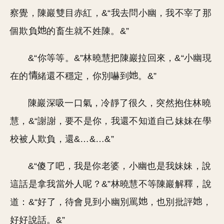
察覺，陳巖雙目赤紅，&“我去問小幽，我不宰了那
個欺負
的畜生就不姓陳。&”
&“你等等。&”林曉慧把陳巖拉回來，&“小幽現
在的
緒還不穩定，你別嚇到
。&”
陳巖深吸一口氣，冷靜了很久，突然抱住林曉
慧，&“謝謝，要不是你，我還不知道自己妹妹在學
校被人欺負，還&…&…&”
&“傻了吧，我是你老婆，小幽也是我妹妹，說
這話是拿我當外人呢？&”林曉慧不等陳巖解釋，說
道：&“好了，待會見到小幽別罵
，也別批評
，
好好說話。&”