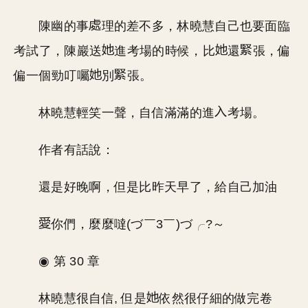
陳幽的事
理的差不多，林曉慧自己也要面臨
考試了，陳巖送
進考場的時候，比
還
張，偏
偏一個勁叮囑
別
張。
林曉慧輕笑一聲，自信滿滿的進
考場。
作者有話說：
還是好晚啊，但是比昨天早了，給自己加油
你們，麼麼噠(づ￣3￣)づ╭?～
◉ 第 30 章
林曉慧很自信, 但是
依然很仔細的做完卷