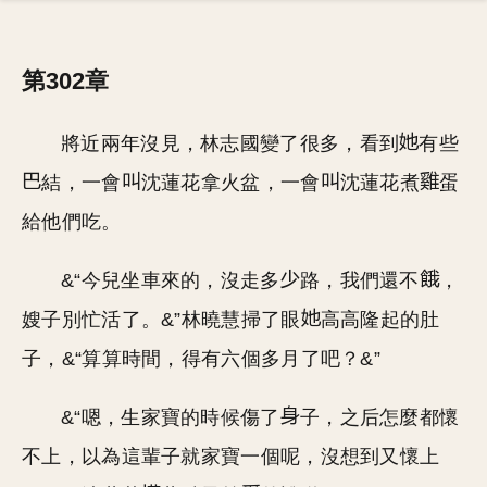
第302章
將近兩年沒見，林志國變了很多，看到
有些
結，一會
沈蓮花拿火盆，一會
沈蓮花煮
蛋
給他們吃。
&“今兒坐車來的，沒走多
路，我們還不
，
嫂子別忙活了。&”林曉慧掃了眼
高高隆起的肚
子，&“算算時間，得有六個多月了吧？&”
&“嗯，生家寶的時候傷了
子，之后怎麼都懷
不上，以為這輩子就家寶一個呢，沒想到又懷上