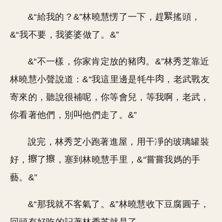
&“給我的？&”林曉慧愣了一下，趕
搖頭，
&“我不要，我婆婆做了。&”
&“不一樣，你家肯定放的豬
。&”林秀芝靠近
林曉慧小聲說道：&“我這里邊是牦牛
，老武戰友
寄來的，聽說很補呢，你等會兒，等我啊，老武，
你看著他們，別
他們走了。&”
說完，林秀芝小跑著進屋，用干凈的玻璃罐裝
好，
了
，塞到林曉慧手里，&“嘗嘗我媽的手
藝。&”
&“那我就不客氣了。&”林曉慧收下豆腐圓子，