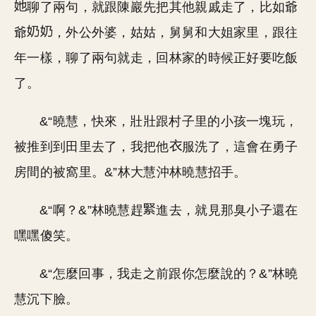
聊了兩句，就跟陳巖先把其他親戚走了，比如爺
爺
，外公外婆，姑姑，舅舅和大姐家里，跟往
年一樣，聊了兩句就走，回林家的時候正好要吃飯
了。
&“曉慧，快來，壯壯跟村子里的小孩一塊玩，
被推到到田里去了，我把他
服洗了，這會在勇子
房間的被窩里。&”林大慧沖林曉慧招手。
&“啊？&”林曉慧趕
進去，就見那臭小子還在
嘿嘿傻笑。
&“怎麼回事，我走之前跟你怎麼說的？&”林曉
慧沉下臉。