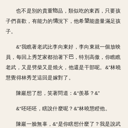
也不是別的貴重
品，類似吃的東西，只要孩
子們喜歡，有能力的
況下，他希
能盡量滿足孩
子。
&“我瞧著老武比李向東好，李向東就一個放映
員，每回上秀芝家都抬著下
，特別高傲，你瞧瞧
老武，又是劈柴又是燒火，他還是干部呢。&”林曉
慧覺得林秀芝這回是嫁對了。
陳巖想了想，笑著問道：&“羨慕？&”
&“呸呸呸，瞎說什麼呢？&”林曉慧瞪他。
陳巖一臉無辜，&“是你瞎想什麼了？我是說武