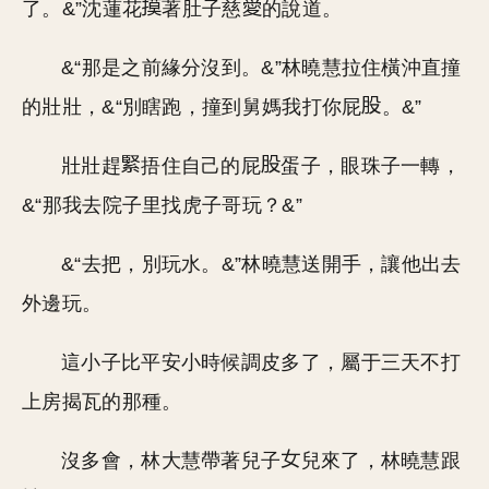
了。&”沈蓮花
著肚子慈
的說道。
&“那是之前緣分沒到。&”林曉慧拉住橫沖直撞
的壯壯，&“別瞎跑，撞到舅媽我打你屁
。&”
壯壯趕
捂住自己的屁
蛋子，眼珠子一轉，
&“那我去院子里找虎子哥玩？&”
&“去把，別玩水。&”林曉慧送開手，讓他出去
外邊玩。
這小子比平安小時候調皮多了，屬于三天不打
上房揭瓦的那種。
沒多會，林大慧帶著兒子
兒來了，林曉慧跟