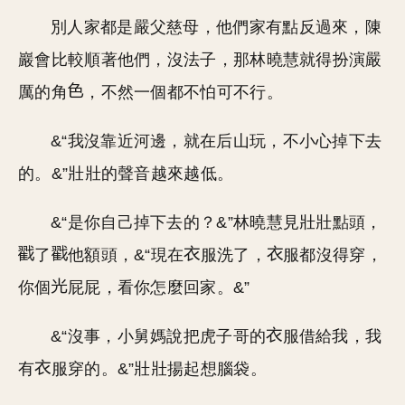
別人家都是嚴父慈母，他們家有點反過來，陳
巖會比較順著他們，沒法子，那林曉慧就得扮演嚴
厲的角
，不然一個都不怕可不行。
&“我沒靠近河邊，就在后山玩，不小心掉下去
的。&”壯壯的聲音越來越低。
&“是你自己掉下去的？&”林曉慧見壯壯點頭，
了
他額頭，&“現在
服洗了，
服都沒得穿，
你個
屁屁，看你怎麼回家。&”
&“沒事，小舅媽說把虎子哥的
服借給我，我
有
服穿的。&”壯壯揚起想腦袋。