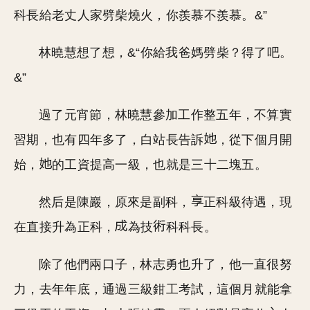
科長給老丈人家劈柴燒火，你羨慕不羨慕。&”
林曉慧想了想，&“你給我爸媽劈柴？得了吧。
&”
過了元宵節，林曉慧參加工作整五年，不算實
習期，也有四年多了，白站長告訴
，從下個月開
始，
的工資提高一級，也就是三十二塊五。
然后是陳巖，原來是副科，
正科級待遇，現
在直接升為正科，
為技
科科長。
除了他們兩口子，林志勇也升了，他一直很努
力，去年年底，通過三級鉗工考試，這個月就能拿