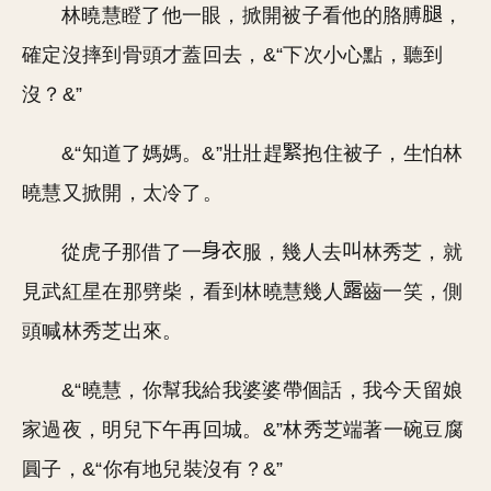
林曉慧瞪了他一眼，掀開被子看他的胳膊
，
確定沒摔到骨頭才蓋回去，&“下次小心點，聽到
沒？&”
&“知道了媽媽。&”壯壯趕
抱住被子，生怕林
曉慧又掀開，太冷了。
從虎子那借了一
服，幾人去
林秀芝，就
見武紅星在那劈柴，看到林曉慧幾人
齒一笑，側
頭喊林秀芝出來。
&“曉慧，你幫我給我婆婆帶個話，我今天留娘
家過夜，明兒下午再回城。&”林秀芝端著一碗豆腐
圓子，&“你有地兒裝沒有？&”