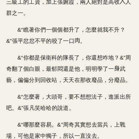
三級工的工資，加上張婉霞，兩人絕對是高收
人
群之一。
&“瞧著你們一個個都升了，怎麼就我不升？
&”張平忿忿不平的咬了一口
。
&“你都是保衛科的隊長了，你還想咋地？&”周
奇翻了個白眼，最郁悶還是他，明明學了一
武
藝，偏偏分到回收站，天天在那收廢品，分廢品。
&“怎麼著，大頭哥，要不想想法子，進派出所
吧。&”張凡笑哈哈的說道。
&“哪那麼容易。&”周奇其實想去當兵，上戰
場，可他是家中獨子，所以一直沒去。