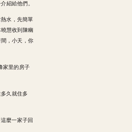
子介紹給他們。
拿熱水，先簡單
林曉慧收到陳幽
房間，小天，你
云峰家里的房子
住多久就住多
著這麼一家子回