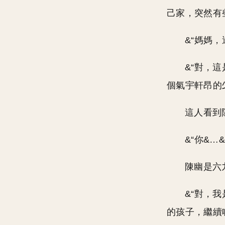
己家，突然有
&“媽媽
&“對，
個氣宇軒昂的
這人看到
&“你&
陳幽是六
&“對，
的孩子，繼續