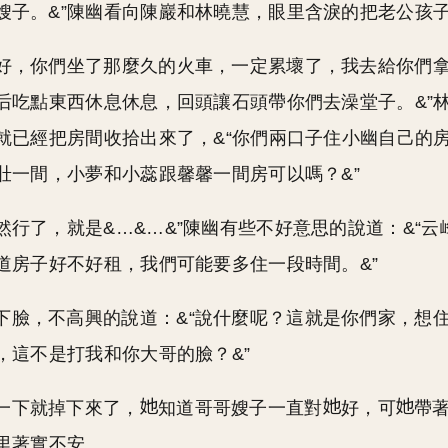
，嫂子。&”陳幽看向陳巖和林曉慧，眼里含淚的把老公孩
就好，你們坐了那麼久的火車，一定累壞了，我去給你們
后吃點東西休息休息，回頭讓石頭帶你們去澡堂子。&”
就已經把房間收拾出來了，&“你們兩口子住小幽自己的
壯一間，小夢和小蕊跟馨馨一間房可以嗎？&”
當然行了，就是&…&…&”陳幽有些不好意思的說道：&“
道房子好不好租，我們可能要多住一段時間。&”
下臉，不高興的說道：&“說什麼呢？這就是你們家，想
，這不是打我和你大哥的臉？&”
一下就掉下來了，
知道哥哥嫂子一直對
好，可
帶
里著實不安。