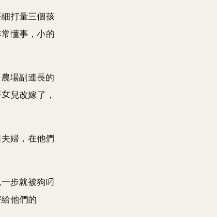
仔細打量三個孩
非常懂事，小的
是農場副連長的
著
兒改嫁了，
幽夫婦，在他們
晚一步就被狗叼
寄給他們的