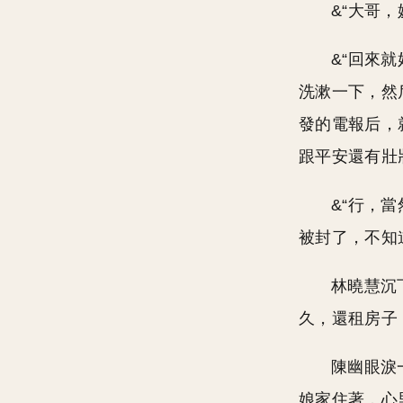
&“大哥
&“回來
洗漱一下，然
發的電報后，
跟平安還有壯
&“行，
被封了，不知
林曉慧沉
久，還租房子
陳幽眼淚
娘家住著，心