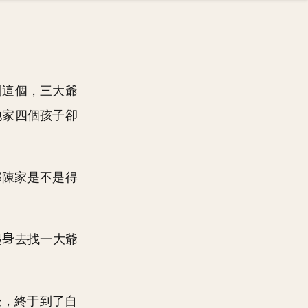
到這個，三大爺
他家四個孩子卻
那陳家是不是得
起
去找一大爺
。
覺，終于到了自