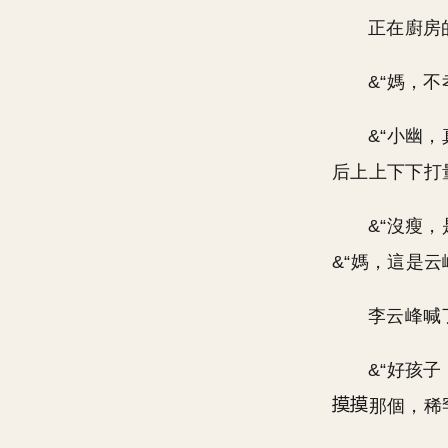
正在廚房
&“媽，不
&“小幽
后上上下下打
&“沒瘦，
&“媽，這是
李云峰喊
&“好孩
那個，稀