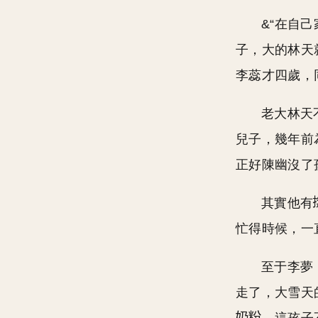
&“在自
子，大的林天
李蕊才四歲，
老大林天
兒子，幾年前
正好陳幽沒了
其實他有
忙得時候，一
至于李夢
走了，大雪天