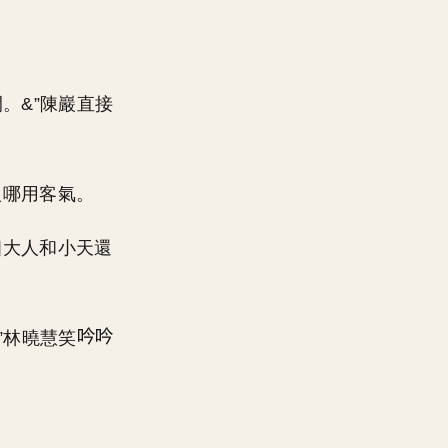
。&”陳巖直接
人哪用客氣。
個大人和小天還
”林曉慧笑