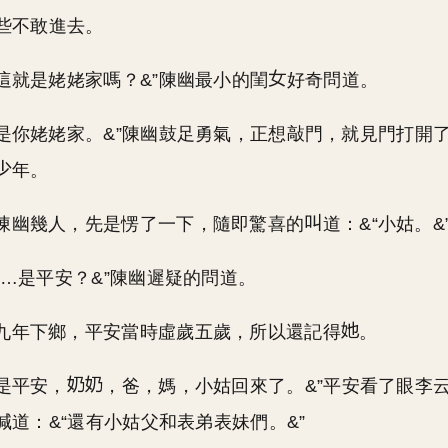
些不敢進去。
，這就是姥姥家嗎？&”陳幽最小的閨
好奇問道。
這是你姥姥家。&”陳幽鼓足勇氣，正想敲門，就見門打開
年。
陳幽幾人，先是愣了一下，隨即驚喜的
道：&“小姑。&
…&…是平安？&”陳幽遲疑的問道。
九年下鄉，平安當時虛歲五歲，所以還記得
。
我是平安，
，爸，媽，小姑回來了。&”平安看了眼李
喊道：&“還有小姑父和表弟表妹們。&”