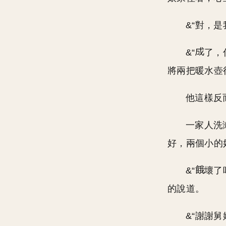
&“對，
&“
了，
將兩把暖水壺
他這樣反
一家人洗
好，兩個小的
&“
壞了
的說道。
&“謝謝