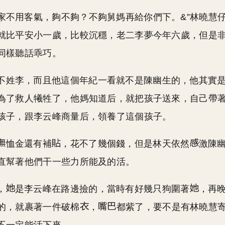
己家不用客氣，夠不夠？不夠舅媽再給你們下。&”林曉慧
就比平安小一歲，比較沉穩，老二李夢今年六歲，但是
同樣聽話乖巧。
不姓李，而且他這個年紀一看就不是陳幽生的，他其實
為了救人犧牲了，他媽知道后，就把孩子送來，自己帶
孩子，跟李云峰商量后，領養了這個孩子。
恤金還有補
，花不了幾個錢，但是林天依然
激陳
直幫著他們干一些力所能及的活。
，
是李云峰在路邊撿的，當時有好幾只狗圍著
，再
的，就裹著一件破棉
，
都紫了，要不是有林曉慧