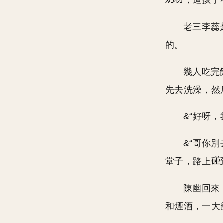
，這孩子
老三李蕊
的。
幾人吃完
先去洗澡，然
&“好呀
&“哥你
堂子，路上
陳幽回來
和煙酒，一大