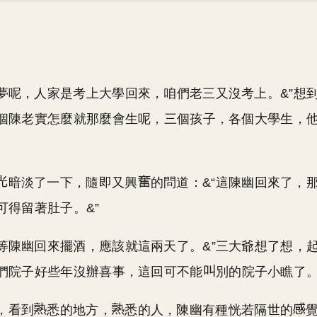
麼夢呢，人家是考上大學回來，咱們老三又沒考上。&”想
個陳老實怎麼就那麼會生呢，三個孩子，各個大學生，
暗淡了一下，隨即又興
的問道：&“這陳幽回來了，
可得留著肚子。&”
說等陳幽回來擺酒，應該就這兩天了。&”三大爺想了想，
們院子好些年沒辦喜事，這回可不能
別的院子小瞧了
，看到
悉的地方，
悉的人，陳幽有種恍若隔世的