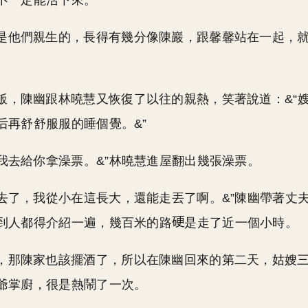
不一定能活下來。
是他們親生的，長得有幾分像陳巖，跟馨馨站在一起，
飯，陳幽跟林曉慧又恢復了以往的親熱，笑著說道：&“
后再舒舒服服的睡個覺。&”
，我去給你拿澡票。&”林曉慧進屋翻出幾張澡票。
別去了，我從小在這長大，還能走丟了啊。&”陳幽帶著丈
到人都得介紹一遍，幾百米的路
是走了近一個小時。
，那陳家也該擺酒了，所以在陳幽回來的第二天，姑嫂
爺掌廚，很是熱鬧了一次。