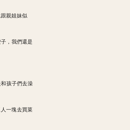
就跟親姐妹似
嫂子，我們還是
夫和孩子們去澡
三人一塊去買菜