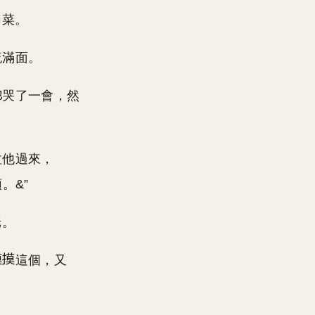
切菜。
流滿面。
哭了一會，然
拉他過來，
。&”
姥。
這個，又