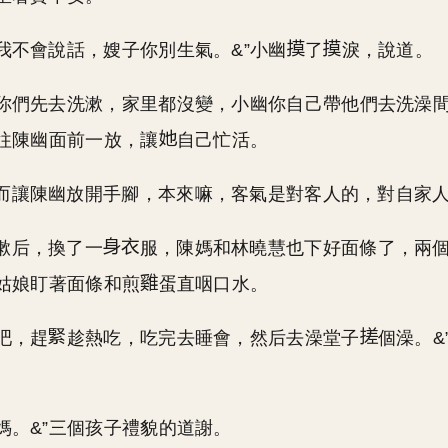
是我不會說話，嫂子你別生氣。&”小幽
了
淚，說道。
你們先去洗漱，家里都沒變，小幽你自己帶他們去洗澡間
往陳幽面前一放，讓
自己忙活。
而讓陳幽放開手腳，本來嘛，客氣是對客人的，對自家
漱后，換了一
服，陳媽和林曉慧也下好面條了，兩
姑娘盯著面條和煎
蛋直咽口水。
吧，趕
趁熱吃，吃完去睡會，然后去澡堂子
個澡。&
舅媽。&”三個孩子禮貌的道謝。