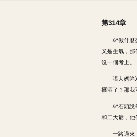
第314章
&“做什
又是生氣，那
沒一個考上。
張大媽眸
擺酒了？那我
&“石頭
和二大爺，他
一路過來