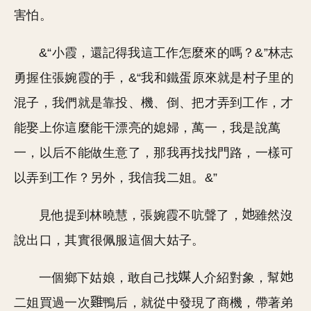
害怕。
&“小霞，還記得我這工作怎麼來的嗎？&”林志
勇握住張婉霞的手，&“我和鐵蛋原來就是村子里的
混子，我們就是靠投、機、倒、把才弄到工作，才
能娶上你這麼能干漂亮的媳婦，萬一，我是說萬
一，以后不能做生意了，那我再找找門路，一樣可
以弄到工作？另外，我信我二姐。&”
見他提到林曉慧，張婉霞不吭聲了，
雖然沒
說出口，其實很佩服這個大姑子。
一個鄉下姑娘，敢自己找
人介紹對象，幫
二姐買過一次
鴨后，就從中發現了商機，帶著弟