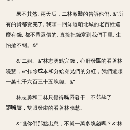
果不其然, 兩天后，二林激
的告訴他們, &“所
有的貨都賣完了, 我頭一回知道咱北城的老百姓這
麼有錢, 都不帶還價的, 直接把錢塞到我們手里, 生
怕搶不到。&”
&“二姐。&”林志勇點完錢，心肝發
的看著林
曉慧，&“扣除
本和分給弟兄們的分紅，我們還賺
一萬七千六百三十五塊錢。&”
林志勇和二林只覺得
發干，不
了
，雙眼發虛的看著林曉慧。
&“瞧你們那點出息，不就一萬多塊錢嗎？&”林