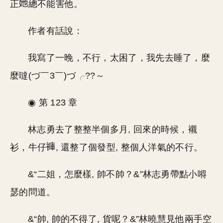
正
總不能害他。
作者有話說：
我寫了一晚，不行，太困了，我先去睡了，麼
麼噠(づ￣3￣)づ╭??～
◉ 第 123 章
林志勇去了整整半個多月, 回來的時候，襯
衫，牛仔
, 還整了個發型, 整個人洋氣的不行。
&“二姐，怎麼樣, 帥不帥？&”林志勇帶點小嘚
瑟的問道。
&“帥, 帥的不得了, 貨呢？&”林曉慧見他兩手空