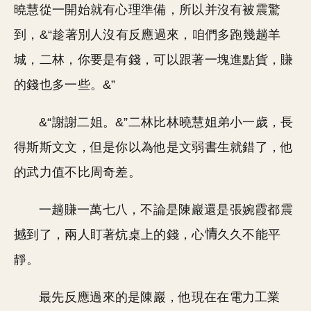
曉慧從一開始就有心理準備，所以并沒有被震驚
到，&“趁著別人沒有反應過來，咱們多跑幾趟羊
城，二林，你要是有錢，可以跟著一塊進點貨，賺
的錢也多一些。&”
&“謝謝二姐。&”二林比林曉慧姐弟小一歲，長
得斯斯文文，但是你以為他是文弱書生就錯了，他
的武力值不比周奇差。
一趟賺一萬七八，不論是陳巖還是張婉霞都震
撼到了，兩人盯著炕桌上的錢，心
久久不能平
靜。
最先反應過來的是陳巖，他現在在電力工業