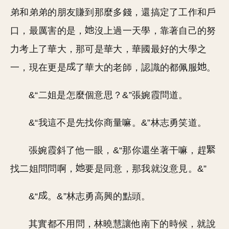
弟和弟弟的朋友賺到那麼多錢，還搞定了工作和戶
口，最厲害的是，
沒上過一天學，靠著自己的努
力考上了華大，那可是華大，華國最好的大學之
一，現在更是
了華大的老師，認識的都佩服
。
&“二姐是怎麼個意思？&”張婉霞問道。
&“我這不是先找你商量嘛。&”林志勇笑道。
張婉霞斜了他一眼，&“那你還坐著干嘛，趕
找二姐問問啊，
要是同意，那我就沒意見。&”
&“
。&”林志勇高興的點頭。
其實都不用問，林曉慧讓他南下的時候，就說