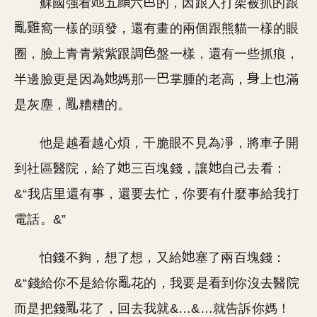
蘇國強看
五
六
的，因跟人打架被抓的跟
窩一樣的頭發，還有畫的兩個跟熊貓一樣的眼
圈，臉上青青紫紫跟調
盤一樣，還有一些抓痕，
半邊臉更是因為
媽那一
掌腫的老高，
上也滿
是灰塵，
糟糟的。
他是越看越心煩，干脆眼不見為凈，將車子開
到社區醫院，給了
三百塊錢，讓
自己去看：
&“我店里還有事，還要去忙，你要有什麼事給我打
電話。&”
怕錢不夠，想了想，又給
塞了兩百塊錢：
&“錢給你不是給你
花的，我要是看到你沒去醫院
而是把錢
花了，回去我就&…&…就告訴你媽！