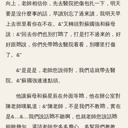
向上，老師相信你，先去醫院把傷包扎一下，明天
要是沒什麼事的話，早讀別忘了過來讀，我明天早
上去班里看你在不在。&”又轉頭對蘇國強和蘇母
說：&“回去你們也別打
了，打是打不過來的，好
好跟
說，你們先帶
去醫院看看，別哪里打傷
了。&”
&“是是是，老師您說得對，我們這就帶去醫
院。&”蘇國強連連點頭。
他讓蘇母和蘇星辰在外面等
，他在辦公室對
陳老師嘆氣道：&“陳老師，不是我們不教
，實在
是&…&…我們說話
不聽啊，也就老師您說話
能聽幾句，還請老師您多多費心，多幫我們教教