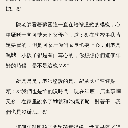
。&”
陳老師看著蘇國強一直在賠禮道歉的模樣，心
里
嘆一句可憐天下父母心，道：&“在學校里我肯
定要管的，但是回家后你們家長也要上心，別老是
罵
，小孩子都是有自尊心的，你想想你們這個年
齡的時候，是不是這樣？&”
&“是是是，老師您說的是。&”蘇國強連連點
頭：&“我們也是忙的沒時間，現在年底，店里事
又多，在家里說多了
就和
媽頂
，對著干，我
們也是沒辦法。&”
這個年齡段孩子問題確實很多，尤其是陳老師