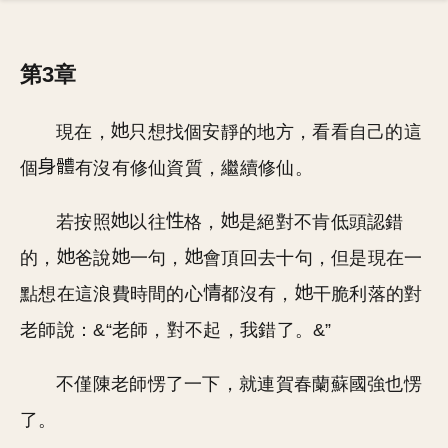
第3章
現在，
只想找個安靜的地方，看看自己的這
個
有沒有修仙資質，繼續修仙。
若按照
以往
格，
是絕對不肯低頭認錯
的，
爸說
一句，
會頂回去十句，但是現在一
點想在這浪費時間的心
都沒有，
干脆利落的對
老師說：&“老師，對不起，我錯了。&”
不僅陳老師愣了一下，就連賀春蘭蘇國強也愣
了。