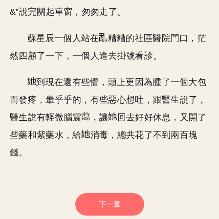
&”說完關起車窗，匆匆走了。
蘇星辰一個人站在
糟糟的社區醫院門口，茫
然四顧了一下，一個人進去掛號看診。
到現在還有些懵，頭上更因為腫了一個大包
而發疼，暈乎乎的，有些惡心想吐，跟醫生說了，
醫生說有輕微腦震
，讓
回去好好休息，又開了
些藥和紫藥水，給
消毒，總共花了不到兩百塊
錢。
下一章