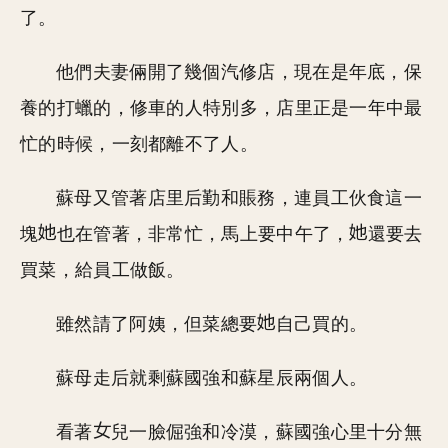
了。
他們夫妻倆開了幾個汽修店，現在是年底，保
養的打蠟的，修車的人特別多，店里正是一年中最
忙的時候，一刻都離不了人。
蘇母又管著店里后勤和賬務，連員工伙食這一
塊
也在管著，非常忙，馬上要中午了，
還要去
買菜，給員工做飯。
雖然請了阿姨，但菜總要
自己買的。
蘇母走后就剩蘇國強和蘇星辰兩個人。
看著
兒一臉倔強和冷漠，蘇國強心里十分無