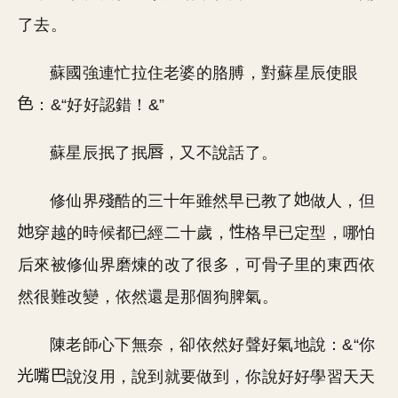
了去。
蘇國強連忙拉住老婆的胳膊，對蘇星辰使眼
：&“好好認錯！&”
蘇星辰抿了抿
，又不說話了。
修仙界殘酷的三十年雖然早已教了
做人，但
穿越的時候都已經二十歲，
格早已定型，哪怕
后來被修仙界磨煉的改了很多，可骨子里的東西依
然很難改變，依然還是那個狗脾氣。
陳老師心下無奈，卻依然好聲好氣地說：&“你
說沒用，說到就要做到，你說好好學習天天