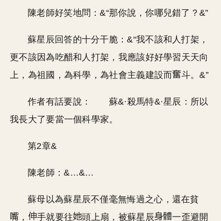
陳老師好笑地問：&“那你說，你哪兒錯了？&”
蘇星辰回答的十分干脆：&“我不該和人打架，
更不該因為吃醋和人打架，我應該好好學習天天向
上，為祖國，為科學，為社會主義建設而
斗。&”
作者有話要說： 蘇&·殺馬特&·星辰：所以
我長大了要當一個科學家。
第2章&
陳老師：&…&…
蘇母以為蘇星辰不僅毫無悔過之心，還在貧
，
手就要往
頭上扇，被蘇星辰
一歪避開