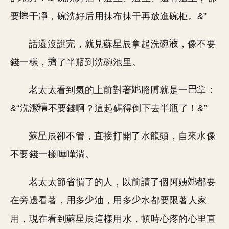
要
干凈，碗洗好后用抹布抹干再放進碗柜。&”
話還沒說完，就見蘇星辰拿起洗碗
，像不要
錢一樣，
了半瓶到洗碗池里。
老太太看到氣的上前對著
胳膊就是一
掌：
&“洗潔
不要錢啊？這起碼得倒下去半瓶了！&”
蘇星辰卻不管，直接打開了水龍頭，自來水像
不要錢一樣嘩嘩淌。
老太太節省慣了的人，以前請了個阿姨
都要
在旁邊看著，用多
油，用多
水都要限著人家
用，現在看到蘇星辰這樣用水，頓時心疼的心里直