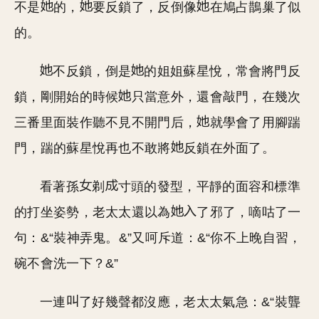
不是
的，
要反鎖了，反倒像
在鳩占鵲巢了似
的。
不反鎖，倒是
的姐姐蘇星悅，常會將門反
鎖，剛開始的時候
只當意外，還會敲門，在幾次
三番里面裝作聽不見不開門后，
就學會了用腳踹
門，踹的蘇星悅再也不敢將
反鎖在外面了。
看著孫
剃
寸頭的發型，平靜的面容和標準
的打坐姿勢，老太太還以為
了邪了，嘀咕了一
句：&“裝神弄鬼。&”又呵斥道：&“你不上晚自習，
碗不會洗一下？&”
一連
了好幾聲都沒應，老太太氣急：&“裝聾