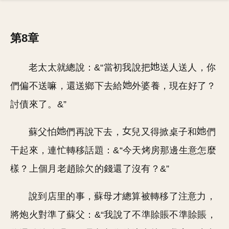
第8章
老太太就總說：&“當初我說把
送人送人，你
們偏不送嘛，還送鄉下去給
外婆養，現在好了？
討債來了。&”
蘇父怕
們再說下去，
兒又得掀桌子和
們
干起來，連忙轉移話題：&“今天烤房那邊生意怎麼
樣？上個月老趙賒欠的錢還了沒有？&”
說到店里的事，蘇母才總算被轉移了注意力，
將炮火對準了蘇父：&“我說了不準賒賬不準賒賬，