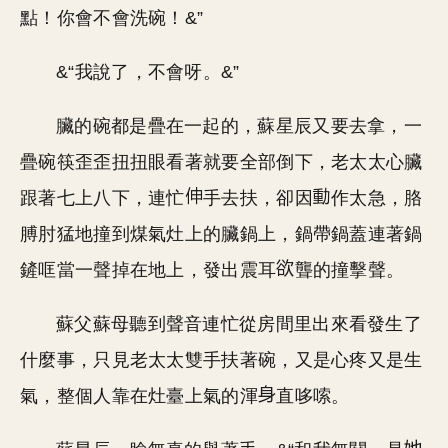
點！你會不會洗碗！&”
&“我說了，不會呀。&”
臟的碗都是疊在一起的，蘇星辰又要去拿，一
疊碗筷歪歪扭扭眼看著就要全部倒下，老太太心臟
跟著七上八下，連忙
手去扶，卻因
作太急，胳
膊肘猛地撞到煤氣灶上的臟鍋上，鍋帶鍋蓋連著鍋
鏟哐當一聲掉在地上，發出震耳
聾的撞擊聲。
蘇父蘇母聽到聲音連忙從房間里出來看發生了
什麼事，只見老太太雙手扶著碗，又是心疼又是生
氣，整個人靠在灶臺上氣的渾
直哆嗦。