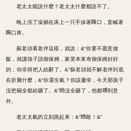
老太太能說什麼？老太太什麼都說不了。
晚上洗了澡躺在床上一只手抹著
口，直喊著
口疼。
蘇老頭看老伴這樣，就說：&“你要不愿意做
飯，就讓強子請個保姆，家里本來有個保姆好好
的，你非得把人給辭了。&”蘇老頭就不解老伴到底
在折騰什麼，&“你還生氣？你該慶幸，今天那孩子
沒把碗全都給砸了。&”
沒全砸了，他都
到意
外。
老太太氣的立刻跳起來：&“
敢！&”