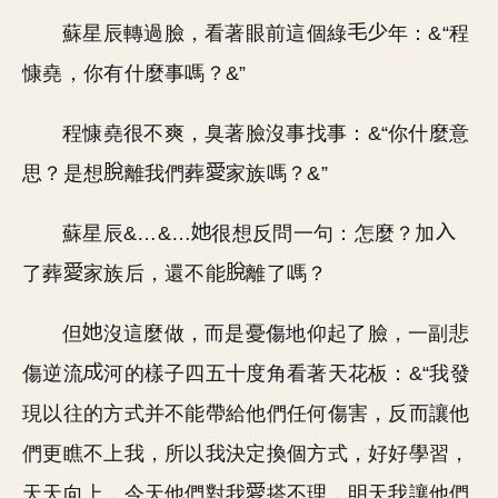
蘇星辰轉過臉，看著眼前這個綠
年：&“程
慷堯，你有什麼事嗎？&”
程慷堯很不爽，臭著臉沒事找事：&“你什麼意
思？是想
離我們葬
家族嗎？&”
蘇星辰&…&…
很想反問一句：怎麼？加
了葬
家族后，還不能
離了嗎？
但
沒這麼做，而是憂傷地仰起了臉，一副悲
傷逆流
河的樣子四五十度角看著天花板：&“我發
現以往的方式并不能帶給他們任何傷害，反而讓他
們更瞧不上我，所以我決定換個方式，好好學習，
天天向上，今天他們對我
搭不理，明天我讓他們