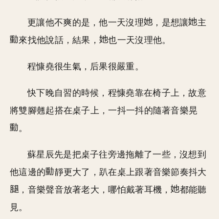
更讓他不爽的是，他一天沒理
，是想讓
主
來找他說話，結果，
也一天沒理他。
程慷堯很生氣，后果很嚴重。
快下晚自習的時候，程慷堯靠在椅子上，故意
將雙腳翹起搭在桌子上，一抖一抖的隨著音樂晃
。
蘇星辰先是把桌子往旁邊拖離了一些，沒想到
他這邊的
靜更大了，趴在桌上跟著音樂節奏抖大
，音樂聲音放著老大，哪怕戴著耳機，
都能聽
見。