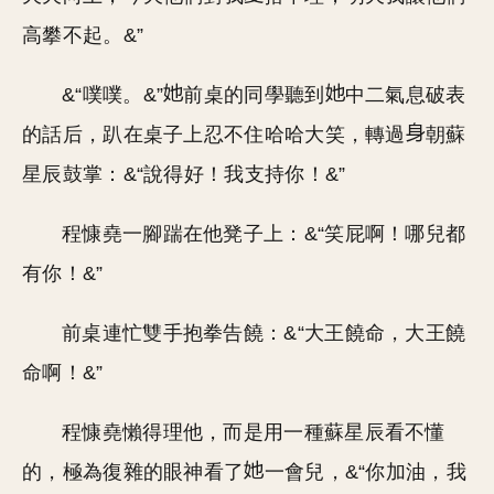
高攀不起。&”
&“噗噗。&”
前桌的同學聽到
中二氣息破表
的話后，趴在桌子上忍不住哈哈大笑，轉過
朝蘇
星辰鼓掌：&“說得好！我支持你！&”
程慷堯一腳踹在他凳子上：&“笑屁啊！哪兒都
有你！&”
前桌連忙雙手抱拳告饒：&“大王饒命，大王饒
命啊！&”
程慷堯懶得理他，而是用一種蘇星辰看不懂
的，極為復雜的眼神看了
一會兒，&“你加油，我