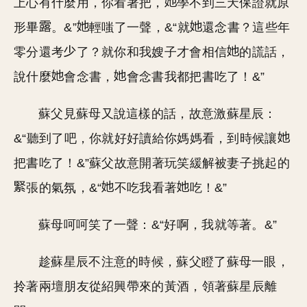
上心有什麼用，你看著把，
學不到三天保證就原
形畢
。&”
輕嗤了一聲，&“就
還念書？這些年
零分還考
了？就你和我嫂子才會相信
的謊話，
說什麼
會念書，
會念書我都把書吃了！&”
蘇父見蘇母又說這樣的話，故意激蘇星辰：
&“聽到了吧，你就好好讀給你媽媽看，到時候讓
把書吃了！&”蘇父故意開著玩笑緩解被妻子挑起的
張的氣氛，&“
不吃我看著
吃！&”
蘇母呵呵笑了一聲：&“好啊，我就等著。&”
趁蘇星辰不注意的時候，蘇父瞪了蘇母一眼，
拎著兩壇朋友從紹興帶來的黃酒，領著蘇星辰離