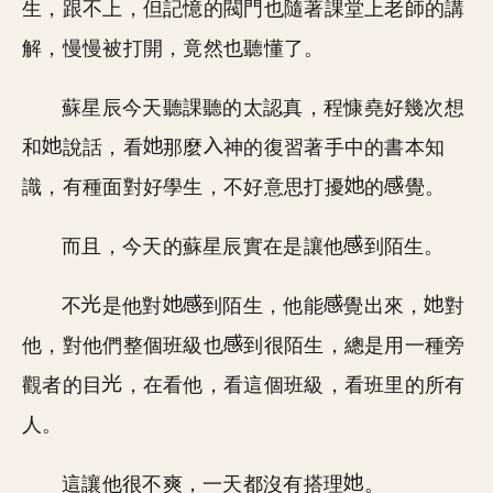
生，跟不上，但記憶的閥門也隨著課堂上老師的講
解，慢慢被打開，竟然也聽懂了。
蘇星辰今天聽課聽的太認真，程慷堯好幾次想
和
說話，看
那麼
神的復習著手中的書本知
識，有種面對好學生，不好意思打擾
的
覺。
而且，今天的蘇星辰實在是讓他
到陌生。
不
是他對
到陌生，他能
覺出來，
對
他，對他們整個班級也
到很陌生，總是用一種旁
觀者的目
，在看他，看這個班級，看班里的所有
人。
這讓他很不爽，一天都沒有搭理
。