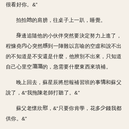
很看好你。&”
拍拍
的肩膀，往桌子上一趴，睡覺。
邊追隨他的小伙伴突然要決定努力上進了，
程慷堯
心突然
到一陣難以言喻的空虛和說不出
的不知道是不安還是什麼，他辨別不出來，只知道
自己心里空
的，急需要什麼東西來填補。
晚上回去，蘇星辰將想報補習班的事
和蘇父
說了，&“我拖陳老師打聽了。&”
蘇父老懷欣
，&“只要你肯學，花多
錢我都
供你。&”