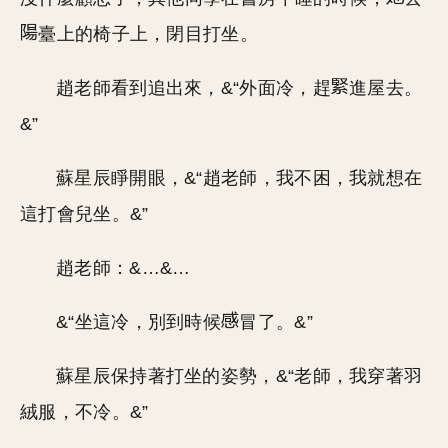
臺上的椅子上，閉目打坐。
趙老師看到追出來，&“外面冷，趕
進屋去。
&”
蘇星辰睜開眼，&“趙老師，我不困，我就想在
這打會兒坐。&”
趙老師：&…&…
&“坐這冷，別到時候
冒了。&”
蘇星辰保持著打坐的姿勢，&“老師，我穿著羽
絨服，不冷。&”