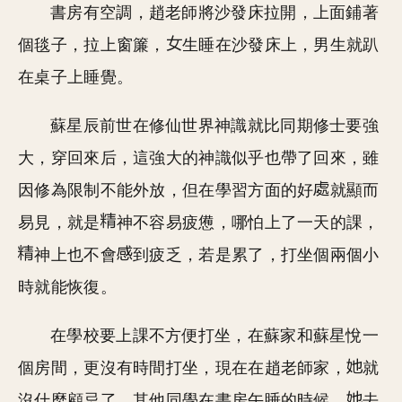
書房有空調，趙老師將沙發床拉開，上面鋪著
個毯子，拉上窗簾，
生睡在沙發床上，男生就趴
在桌子上睡覺。
蘇星辰前世在修仙世界神識就比同期修士要強
大，穿回來后，這強大的神識似乎也帶了回來，雖
因修為限制不能外放，但在學習方面的好
就顯而
易見，就是
神不容易疲憊，哪怕上了一天的課，
神上也不會
到疲乏，若是累了，打坐個兩個小
時就能恢復。
在學校要上課不方便打坐，在蘇家和蘇星悅一
個房間，更沒有時間打坐，現在在趙老師家，
就
沒什麼顧忌了，其他同學在書房午睡的時候，
去