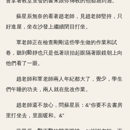
會拿著教堂里發的書來跟你傳教的他都遇到過。
蘇星辰無奈的看著趙老師，見趙老師堅持，只
好進屋，坐在沙發上繼續閉目打坐。
覃老師正在檢查剛剛這些學生做的作業和試
卷，聽到
靜也只是低著頭抬起眼隔著眼鏡朝上向
他們看了一眼。
趙老師和覃老師兩人年紀都大了，覺
，學生
們午睡的功夫，兩人就在批改作業。
趙老師還不放心，問蘇星辰：&“你要不去書房
里打坐去，里面暖和。&”