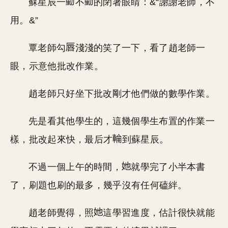
蘇星辰一
不
的閉著眼睛：&“謝謝老師，不
用。&”
覃老師勾
淺淺的笑了一下，看了趙老師一
眼，示意他批改作業。
趙老師只好坐下批改剛才他們做的數學作業。
先是看其他學生的，這幾個學生布置的作業一
樣，批改起來快，最后才
到蘇星辰。
不過一個上午的時間，
就學完了小半本書
了，刷題也刷的最多，幾乎沒有任何磕絆。
趙老師覺得，照
這學習進度，估計很快就能