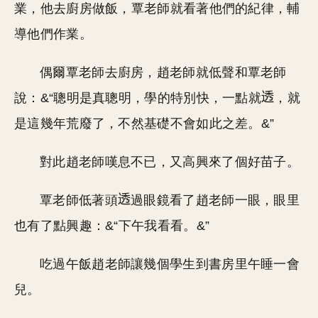
業，他去廚房做飯，覃老師就看著他們的紀律，輔
導他們作業。
偶爾覃老師去廚房，趙老師就低聲和覃老師
說：&“聰明是真聰明，學的特別快，一點就
，就
是這幾年荒廢了，不然基礎不會如此之差。&”
對此趙老師嘆息不已，又高興來了個好苗子。
覃老師低著頭
過眼鏡看了趙老師一眼，眼里
也有了點興趣：&“下午我看看。&”
吃過午飯趙老師讓幾個學生到書房里午睡一會
兒。