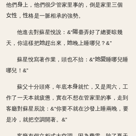
他們
上，他們很
管家里事的，倒是家里三個
，
格是一脈相承的強勢。
他進去對蘇星悅說：&“
臺弄好了總要晾幾
天，你這樣把
趕出來，
晚上睡哪兒？&”
蘇星悅寫著作業，頭也不抬：&“
睡哪兒睡
哪兒！&”
蘇父十分頭疼，年底本
就忙，又是周六，工
作了一天本就疲憊，實在不想在管家里的事，走到
客廳對蘇星辰說：&“你要不就在沙發上睡兩晚，要
是冷，就把空調開著。&”