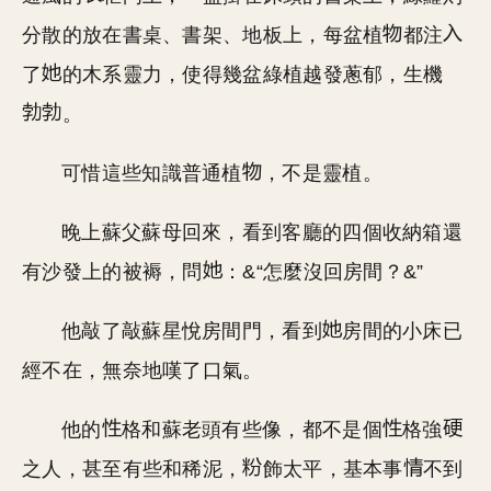
分散的放在書桌、書架、地板上，每盆植
都注
了
的木系靈力，使得幾盆綠植越發蔥郁，生機
。
可惜這些知識普通植
，不是靈植。
晚上蘇父蘇母回來，看到客廳的四個收納箱還
有沙發上的被褥，問
：&“怎麼沒回房間？&”
他敲了敲蘇星悅房間門，看到
房間的小床已
經不在，無奈地嘆了口氣。
他的
格和蘇老頭有些像，都不是個
格強
之人，甚至有些和稀泥，
飾太平，基本事
不到