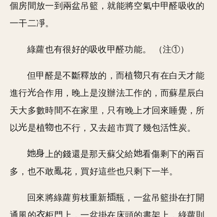
個房間放一到兩盆吊籃，就能將空氣中甲醛吸收的
一干二凈。
綠蘿也有很好的吸收甲醛功能。 （注①）
但甲醛是不斷釋放的，而植
只有在白天才能
進行
合作用，晚上是沒辦法工作的，而蘇星辰白
天大多數時間不在家里，只有晚上才回來睡覺，所
以
是植
也不行，又去超市買了幾包活
炭。
上的錢還是那天蘇父給
看傷剩下的兩百
多，也不敢
花，買好這些也只剩下一半。
回來將綠蘿剪枝重新
瓶，一盆吊籃掛在打開
通風的
柜門上，一盆掛在床頭的書架上，綠蘿則