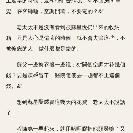
上遲早的時候，還和他們告狀呢：&“不回房間睡
覺，在客廳睡，空調開著，不要電的？&”
老太太不是沒有看到被蘇星悅扔出來的收納
箱，只是人心是偏著的時候，就不會去管這些，不
被偏
的人，做什麼都是錯的。
蘇父一邊換
服一邊說：&“開個空調才花幾個
錢？要是凍
冒了，醫院隨便去一趟都不止這個
錢。&”
想到蘇星
冒這幾天的花費，老太太不說話
了。
程慷堯一早起來，就用啫喱膠把他頭發噴了又