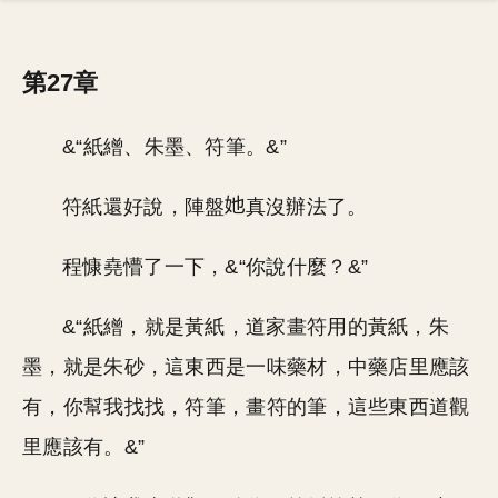
第27章
&“紙繒、朱墨、符筆。&”
符紙還好說，陣盤
真沒辦法了。
程慷堯懵了一下，&“你說什麼？&”
&“紙繒，就是黃紙，道家畫符用的黃紙，朱
墨，就是朱砂，這東西是一味藥材，中藥店里應該
有，你幫我找找，符筆，畫符的筆，這些東西道觀
里應該有。&”