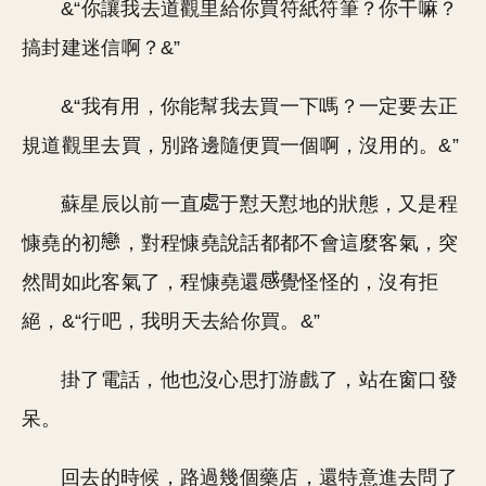
&“你讓我去道觀里給你買符紙符筆？你干嘛？
搞封建迷信啊？&”
&“我有用，你能幫我去買一下嗎？一定要去正
規道觀里去買，別路邊隨便買一個啊，沒用的。&”
蘇星辰以前一直
于懟天懟地的狀態，又是程
慷堯的初
，對程慷堯說話都都不會這麼客氣，突
然間如此客氣了，程慷堯還
覺怪怪的，沒有拒
絕，&“行吧，我明天去給你買。&”
掛了電話，他也沒心思打游戲了，站在窗口發
呆。
回去的時候，路過幾個藥店，還特意進去問了