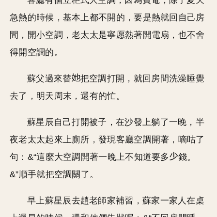
客廳有個立柜式大空調，因為費電，除了夏天
急熱的時候，基本上都不開的，要是熱就回自己房
間，開小空調，老太太是寧愿熱著開電扇，也不舍
得開空調的。
蘇父過來替
把空調打開，就回房間洗澡睡覺
去了，明天周末，還有的忙。
蘇星辰自己打開被子，在沙發上躺了一晚，半
夜老太太起來上廁所，發現客廳空調開著，嘀咕了
句：&“這麼大空調開著一晚上不知道要多
錢。
&”順手就把空調關了。
早上蘇星辰去趙老師家補習，蘇家一家人在桌