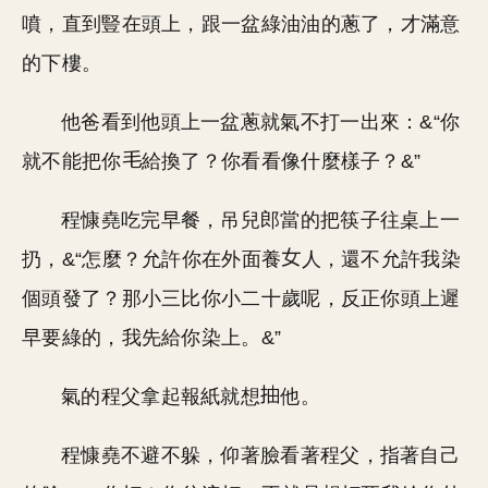
噴，直到豎在頭上，跟一盆綠油油的蔥了，才滿意
的下樓。
他爸看到他頭上一盆蔥就氣不打一出來：&“你
就不能把你
給換了？你看看像什麼樣子？&”
程慷堯吃完早餐，吊兒郎當的把筷子往桌上一
扔，&“怎麼？允許你在外面養
人，還不允許我染
個頭發了？那小三比你小二十歲呢，反正你頭上遲
早要綠的，我先給你染上。&”
氣的程父拿起報紙就想
他。
程慷堯不避不躲，仰著臉看著程父，指著自己