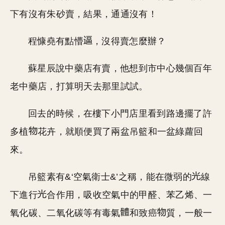
下有沒有朱砂賣，結果，通通沒有！
程慷堯有點懵
，沒得賣怎麼辦？
蘇星辰說中藥店有賣，他想到市中心幾個百年
老中藥店，打算明天去那里試試。
回去的時候，在樓下小門店里看到路邊擺了許
多植
花卉，就順便買了兩盆吊籃和一盆綠蘿回
來。
吊籃素有&‘空氣衛士&’之稱，能在微弱的
線
下進行
合作用，吸收空氣中的甲醛、苯乙烯、一
氧化碳、二氧化碳等有毒氣
和致癌
質，一般一