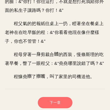
的臉：&“你打！你往這打，不就是想打死我給你外
面的私生子讓路嗎？你打！&”
程父氣的把報紙往桌上一扔，瞪著坐在餐桌上
老神在在吃早飯的程：&“你看看他現在像什麼樣
子，你也不管管！&”
程母穿著一
剪裁合
的西裝，慢條斯理的吃
著早餐，瞥了一眼程父：&“堯堯哪里說錯了嗎？&”
程慷堯
了
，
了家里的司機送他。
下一章