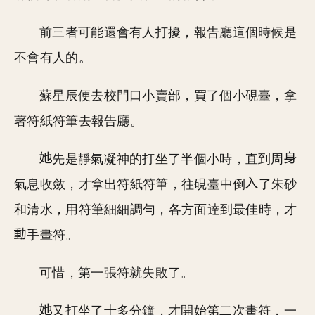
前三者可能還會有人打擾，報告廳這個時候是
不會有人的。
蘇星辰便去校門口小賣部，買了個小硯臺，拿
著符紙符筆去報告廳。
先是靜氣凝神的打坐了半個小時，直到周
氣息收斂，才拿出符紙符筆，往硯臺中倒
了朱砂
和清水，用符筆細細調勻，各方面達到最佳時，才
手畫符。
可惜，第一張符就失敗了。
又打坐了十多分鐘，才開始第二次畫符，一