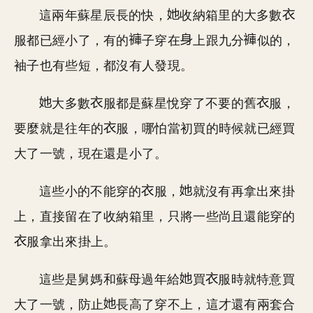
這兩年蘇星辰長的快，
收納箱里的大多數
服都已經小了，有的
子穿在
上跟九分
似的，
袖子也有些短，都沒有人發現。
大多數
服都是蘇星悅穿了不要的舊
服，
要麼就是往年的
服，哪怕當初買的時候就已經買
大了一號，現在還是小了。
這些小的不能穿的
服，
就沒有再拿出來掛
上，直接留在了收納箱里，只將一些尚且還能穿的
服拿出來掛上。
這些是舅媽和蘇母過年給
買
服時就特意買
大了一號，防止
長高了穿不上，這才還有兩套合