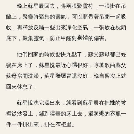
晚上蘇星辰回去，將兩張聚靈符，一張掛在吊
蘭上，聚靈符聚集的靈氣，可以順帶著吊蘭一起吸
收，再釋放反哺一些出來凈化空氣，一張放在枕頭
底下，聚集靈氣，防止甲醛對
的傷害。
他們回家的時候也快九點了，蘇父蘇母都已經
躺在床上了，蘇星悅最近心
很好，哼著歌曲蘇父
蘇母房間洗澡，蘇星
冒還沒好，晚自習沒上就
回來休息了。
蘇星悅洗完澡出來，就看到蘇星辰在把
的被
褥從沙發上，鋪到
臺的床上去，還將
的
服一
件一件掛出來，掛在
柜里。