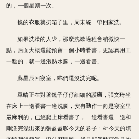
的，一個星期一次。
換的
服就扔箱子里，周末統一帶回家洗。
如果洗澡的人
，那麼洗漱過程會稍微快一
點，后面大概還能預留一個小時看書，更認真用工
一點的，就一邊泡熱水腳，一邊看書。
蘇星辰回寢室，
們還沒洗完呢。
單晴正在對著鏡子仔仔細細的護
，張文琦坐
在床上一邊看書一邊洗腳，安冉
作一向是寢室里
最麻利的，已經爬上床看書了，一邊看書還一邊和
剛洗完澡出來的張盈盈聊今天的卷子：&“今天的填