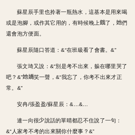
蘇星辰手里也拎著一瓶熱水，這基本是用來喝
或是泡腳，或作其它用的，有時候晚上
了，
們
還會泡方便面。
蘇星辰隨口答道：&“在班級看了會書。&”
張文琦又說：&“別是考不出來，躲在哪里哭了
吧？&”
笑一聲，&“我忘了，你考不出來才正
常。&”
安冉/張盈盈/蘇星辰：&…&…
連一向很
說話的單晴都忍不住說了一句：
&“人家考不考的出來關你什麼事？&”