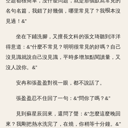
空題都很簡單，沒什麼問題，就是那個默寫常見的
名句名篇，我錯了好幾個，哪里常見了？我
本沒
見過！&”
坐在下鋪洗腳，又擅長文科的張文琦聽到洋洋
得意道：&“什麼不常見？明明很常見的好嗎？自己
沒見識就說自己沒見識，平時多增加點閱讀量，又
沒人說你。&”
安冉和張盈盈對視一眼，都不說話了。
張盈盈忍不住回了一句：&“問你了嗎？&”
見到蘇星辰回來，還問了聲：&“怎麼這麼晚回
來？我剛把熱水洗完了，在燒，你稍等十分鐘。&”