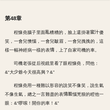
第48章
程慷堯腦子里面
糟糟的，臉上還掛著
傻
笑，一會兒懊惱，一會兒皺眉，一會兒拽拽的，這
樣一幅神經病一樣的表
，上了自家司機的車。
司機老張從后視鏡里看了眼程慷堯，問他：
&“大
爺今天很高興？&”
程慷堯用一種難以形容的說笑不像笑，說生氣
不像生氣，總之一言難盡的表
惱兇狠的瞪他一
眼：&“啰嗦！開你的車！&”