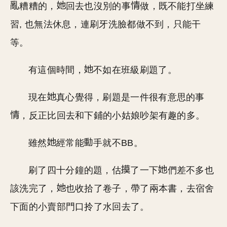
糟糟的，
回去也沒別的事
做，既不能打坐練
習, 也無法休息，連刷牙洗臉都做不到，只能干
等。
有這個時間，
不如在班級刷題了。
現在
真心覺得，刷題是一件很有意思的事
，反正比回去和下鋪的小姑娘吵架有趣的多。
雖然
經常能
手就不BB。
刷了四十分鐘的題，估
了一下
們差不多也
該洗完了，
也收拾了卷子，帶了兩本書，去宿舍
下面的小賣部門口拎了水回去了。