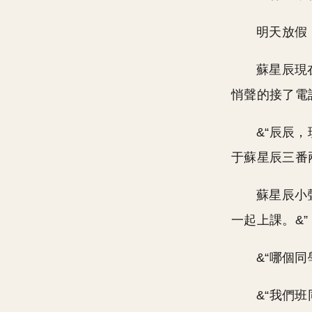
明天放假
蘇星辰現
悄聲的接了電話
&“辰辰
于蘇星辰三番
蘇星辰小
一起上課。&”
&“哪個同
&“我們班