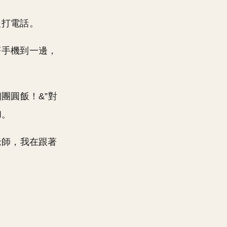
辰打電話。
著手機到一邊，
團圓飯！&”對
和。
老師，我在跟著