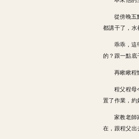
本來他的
從傍晚五
都講干了，水
乖乖，這
的？跟一點底
再瞅瞅程
程父程母
置了作業，約
家教老師
在，跟程父出