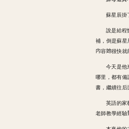
蘇星辰掛
說是給程
補，倒是蘇星
容
很快就
今天是他
哪里，都有備
書，繼續往后
英語的家
老師教學經驗