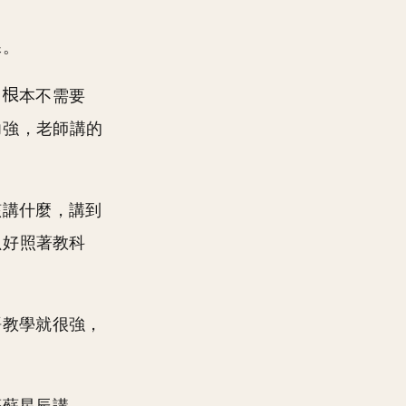
課。
，
本不需要
力強，老師講的
該講什麼，講到
只好照著教科
語教學就很強，