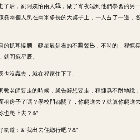
走了后，劉阿姨怕兩人
，做了宵夜端到他們學習的另
慷堯兩個人趴在兩米多長的大桌子上，一人占了一邊，
寫的抓耳撓腮，蘇星辰是看的不
聲
，不時的，程慷
，就問蘇星辰。
辰也沒
去，就在程家住下了。
家教老師要走的時候，就告辭想要走，程慷堯不耐地說：
面租房子了嗎？學校門都關了，你爬進去？就算你爬進
你也爬上去？&”
好氣道：&“我出去住總行吧？&”