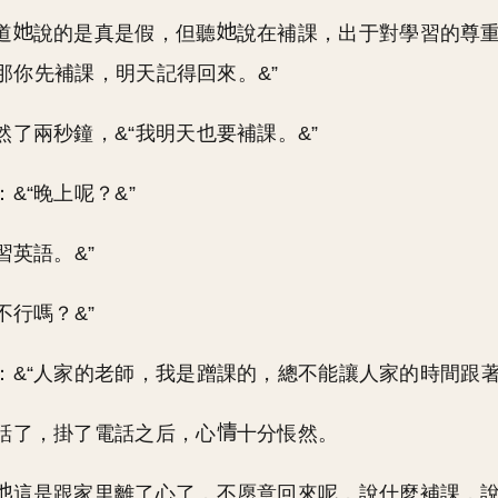
道
說的是真是假，但聽
說在補課，出于對學習的尊
“那你先補課，明天記得回來。&”
然了兩秒鐘，&“我明天也要補課。&”
&“晚上呢？&”
習英語。&”
不行嗎？&”
：&“人家的老師，我是蹭課的，總不能讓人家的時間跟著
話了，掛了電話之后，心
十分悵然。
這是跟家里離了心了，不愿意回來呢，說什麼補課，