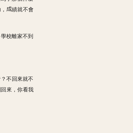
功，
績就不會
，學校離家不到
看？不回來就不
別回來，你看我