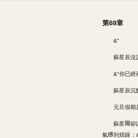
第69章
&”
蘇星辰沒
&“你已
蘇星辰沉
元旦假期
蘇星
卻
氣
到煩躁：