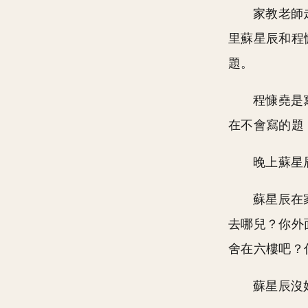
家教老師
里蘇星辰和程
題。
程慷堯是
在不會寫的題
晚上蘇星
蘇星辰在
去哪兒？你外
舍在六樓吧？
蘇星辰沒