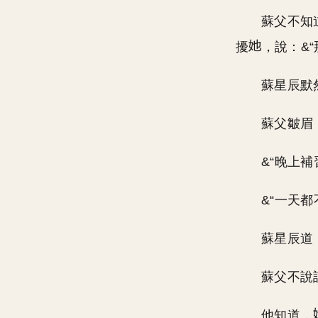
蘇父不知
擾
，說：&
蘇星辰默
蘇父皺眉：
&“晚上補
&“一天都
蘇星辰道
蘇父不說
他知道，