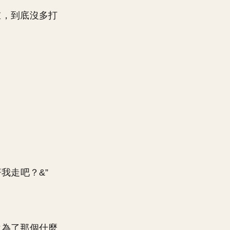
重，到底沒多打
我走吧？&”
說為了那個什麼