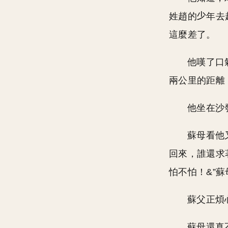
姓趙的
年去
這麼差了。
他嘆了口
兩公里的距離
他坐在沙
蘇母看他
回來，誰還求
怕不怕！&”蘇
蘇父正煩
蘇母還真