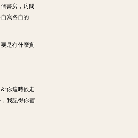
一個書房，房間
各自寫各自的
堯要是有什麼實
&“你這時候走
去，我記得你宿