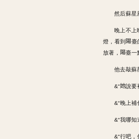
然后蘇星
晚上不上
燈，看到
臺
放著，
臺一
他去敲蘇
&“
說要
&“晚上補
&“我哪知
&“行吧