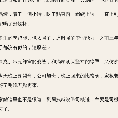
主講對象是程慷堯的，結果程慷堯在一旁刷題，他就對
點鐘，講了一個小時，吃了點東西，繼續上課，一直上
都喝了好幾杯。
學生的學習能力也太強了，這麼強的學習能力，之前三
子都沒有似的，這麼差？
慷堯那吊兒郎當的姿態，和滿頭朝天豎立的綠
，又仿
今天晚上要開會，公司加班，晚上回來的比較晚，家教
好了明晚五點再來。
家離這里也不是很遠，劉阿姨就沒
司機送，主要是司
去了。