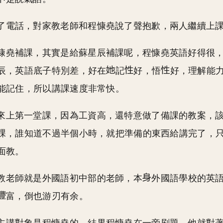
了電話，對家教老師和程慷堯說了聲抱歉，兩人繼續上
慷堯補課，其實是給蘇星辰補課呢，程慷堯英語好得很
辰，英語底子特別差，好在
記
好，悟
好，理解能
能記住，所以講課速度非常快。
來上第一堂課，因為工資高，還特意做了備課的教案，
課，誰知道不過半個小時，就把準備的東西給講完了，
面教。
教老師就是外國語初中部的老師，本
外國語學校的英
富，倒也游刃有余。