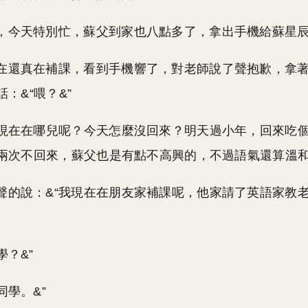
，今天特別忙，蘇父到家也八點多了，拿出手機給蘇星
在還真在補課，看到手機響了，對老師說了聲抱歉，拿
：&“喂？&”
，現在在哪兒呢？今天怎麼沒回來？明天過小年，回來吃個
兩次不回來，蘇父也是有點不高興的，不過語氣還算溫
聲的說：&“我現在在朋友家補課呢，他家請了英語家教
學？&”
同學。&”