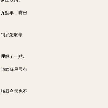
著蘇星辰講。
到九點半，
年到底怎麼學
佛理解了一點。
老師給蘇星辰布
機張叔今天也不