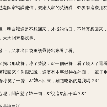
趙老師家補課他信，去蹭人家的英語課，
要有這麼用
氣，明白
這是不想回來，才找的借口，不然真想回來
，天天回來都沒事。
發上，又拿出口袋里護
符出來看了看。
又掏出那破符，哼了聲說：&“一個破符，看了幾天了還
著
回來？你跟
說，這麼有本事就待在外面，一輩子
母哼笑了一聲，&“
不回來，難道吃虧的是我嗎？&”
心呢，聞言懟了
一句：&“說這氣話干嘛？&”
不是說氣話。