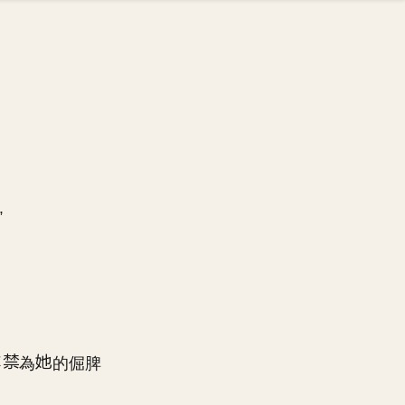
”
不
為
的倔脾