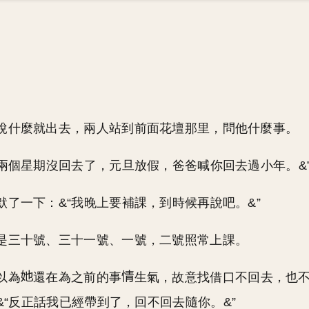
說什麼就出去，兩人站到前面花壇那里，問他什麼事。
經兩個星期沒回去了，元旦放假，爸爸喊你回去過小年。&
默了一下：&“我晚上要補課，到時候再說吧。&”
是三十號、三十一號、一號，二號照常上課。
以為
還在為之前的事
生氣，故意找借口不回去，也
&“反正話我已經帶到了，回不回去隨你。&”