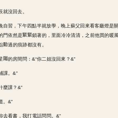
辰就沒回去。
晚自習，下午四點半就放學，晚上蘇父回來看客廳燈是
的門依然是
鎖著的，里面冷冷清清，之前他買的暖
點
過的痕跡都沒有。
星
的房間問：&“你二姐沒回來？&”
補課。&”
什麼課？&”
道。&”
，你去看書，我打電話問問。&”