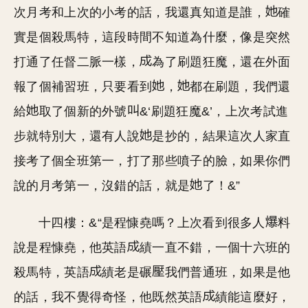
次月考和上次的小考的話，我還真知道是誰，
確
實是個殺馬特，這段時間不知道為什麼，像是突然
打通了任督二脈一樣，
為了刷題狂魔，還在外面
報了個補習班，只要看到
，
都在刷題，我們還
給
取了個新的外號
&‘刷題狂魔&’，上次考試進
步就特別大，還有人說
是抄的，結果這次人家直
接考了個全班第一，打了那些噴子的臉，如果你們
說的月考第一，沒錯的話，就是
了！&”
十四樓：&“是程慷堯嗎？上次看到很多人
料
說是程慷堯，他英語
績一直不錯，一個十六班的
殺馬特，英語
績老是碾
我們普通班，如果是他
的話，我不覺得奇怪，他既然英語
績能這麼好，