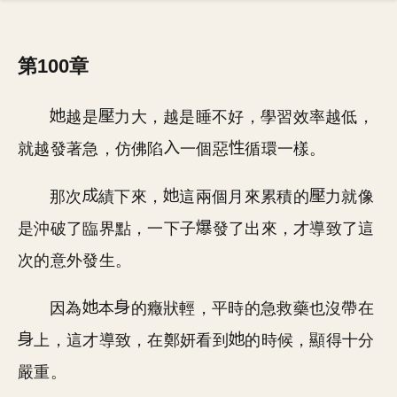
第100章
越是
力大，越是睡不好，學習效率越低，
就越發著急，仿佛陷
一個惡
循環一樣。
那次
績下來，
這兩個月來累積的
力就像
是沖破了臨界點，一下子
發了出來，才導致了這
次的意外發生。
因為
本
的癥狀輕，平時的急救藥也沒帶在
上，這才導致，在鄭妍看到
的時候，顯得十分
嚴重。