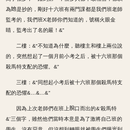
為
是抄的，剛好十六班有兩門課都是我們班老師
監考的，我們班X老師你們知道的，號稱火眼金
睛，監考出了名的嚴！&”
二樓：&“不知道為什麼，聽樓主和樓上兩位說
的，突然想起了一個月前小考之后，被十六班那個
殺馬特支配的恐懼。&”
三樓：&“同想起小考后被十六班那個殺馬特支
配的恐懼&…&…&”
因為上次老師們在班上
口而出的&‘殺馬特
&’三個字，雖然他們當時本意是為了激將自己班的
學生，沒有惡意，但沒想到轉眼就被學生們曝
到