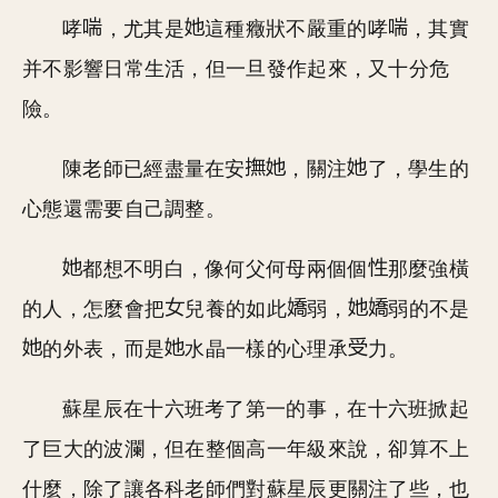
哮
，尤其是
這種癥狀不嚴重的哮
，其實
并不影響日常生活，但一旦發作起來，又十分危
險。
陳老師已經盡量在安
，關注
了，學生的
心態還需要自己調整。
都想不明白，像何父何母兩個個
那麼強橫
的人，怎麼會把
兒養的如此
弱，
弱的不是
的外表，而是
水晶一樣的心理承
力。
蘇星辰在十六班考了第一的事，在十六班掀起
了巨大的波瀾，但在整個高一年級來說，卻算不上
什麼，除了讓各科老師們對蘇星辰更關注了些，也