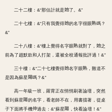
二十二樓：&“那估計就是
了。&”
二十七樓：&“只有我覺得
的名字很眼
嗎？
&”
二十八樓：&“樓上覺得名字眼
就對了，
之
前為了趙默欽和人打架，還被全校通報批評過！&”
三十樓：&“二十七樓覺得
名字眼
，難道不
是因為蘇星
嗎？&”
高一年級一班，羅霄正在悄悄刷著論壇，突然
看到蘇星
的名字，看老師不在，用書擋著，從桌
子下面將手機
過去：&“蘇星
，快看論壇！&”