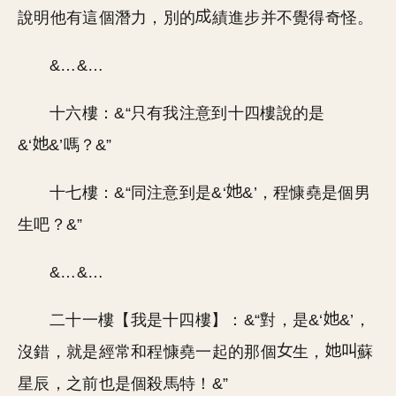
說明他有這個潛力，別的
績進步并不覺得奇怪。
&…&…
十六樓：&“只有我注意到十四樓說的是
&‘
&’嗎？&”
十七樓：&“同注意到是&‘
&’，程慷堯是個男
生吧？&”
&…&…
二十一樓【我是十四樓】：&“對，是&‘
&’，
沒錯，就是經常和程慷堯一起的那個
生，
蘇
星辰，之前也是個殺馬特！&”