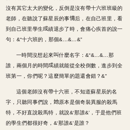
沒有其它太大的變化，反倒是沒有帶十六班班級的
老師，在聽說了蘇星辰的事
后，在自己班里，看
到自己班里學生
績退步了時，會痛心疾首的說一
句：&“十六班的，那個&…&…&”
一時間沒想起來
什麼名字：&“&…&…那
誰，兩個月的時間
績就能從全校倒數，進步到全
班第一，你們呢？這麼簡單的題還會錯？&”
這個老師沒有帶十六班，不知道蘇星辰的名
字，只聽同事們說，
原本是個奇裝異服的殺馬
特，不好直說殺馬特，就說&‘那誰&’，于是他們班
的學生們都很好奇，&‘那誰&’是誰？