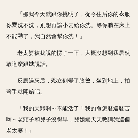
「那我今天就跟你挑明了，從今往后你的
服
你
洗不洗，別想再讓小云給你洗。等你躺在床上
不能
了，我自然會幫你洗！」
老太婆被我說的愣了一下，大概沒想到我居然
敢這麼跟
說話。
反應過來后，
立刻變了臉
，坐到地上，拍
著手就開始唱。
「我的天爺啊～不能活了！我的命怎麼這麼苦
啊～老頭子和兒子沒得早，兒媳婦天天教訓我這個
老太婆！」