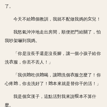
了。
今天不給
個教訓，我就不配做我媽的
兒！
我怒氣沖沖地走出房間，順便把門給關了，怕
我吵架嚇到我媽。
「你是沒長手還是沒長腳，讓一個小孩子給你
洗
服，你丟不丟人！」
「我供
吃供
喝，讓
洗個
服怎麼了！你
心疼
，你去洗好了！
本來就是替你干的活！」
我是個
漢子，這點活對我來說
本不算什
麼。