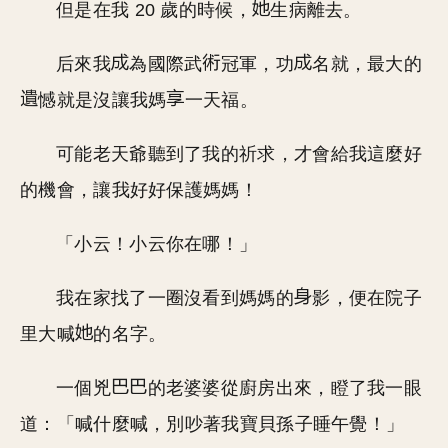
但是在我 20 歲的時候，
生病離去。
后來我
為國際武
冠軍，功
名就，最大的
憾就是沒讓我媽
一天福。
可能老天爺聽到了我的祈求，才會給我這麼好
的機會，讓我好好保護媽媽！
「小云！小云你在哪！」
我在家找了一圈沒看到媽媽的
影，便在院子
里大喊
的名字。
一個兇
的老婆婆從廚房出來，瞪了我一眼
道：「喊什麼喊，別吵著我寶貝孫子睡午覺！」