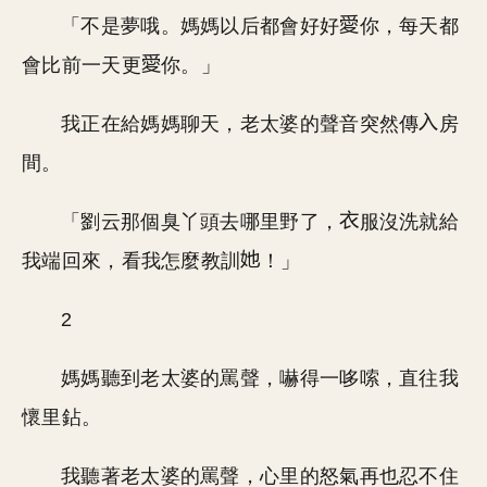
「不是夢哦。媽媽以后都會好好
你，每天都
會比前一天更
你。」
我正在給媽媽聊天，老太婆的聲音突然傳
房
間。
「劉云那個臭丫頭去哪里野了，
服沒洗就給
我端回來，看我怎麼教訓
！」
2
媽媽聽到老太婆的罵聲，嚇得一哆嗦，直往我
懷里鉆。
我聽著老太婆的罵聲，心里的怒氣再也忍不住