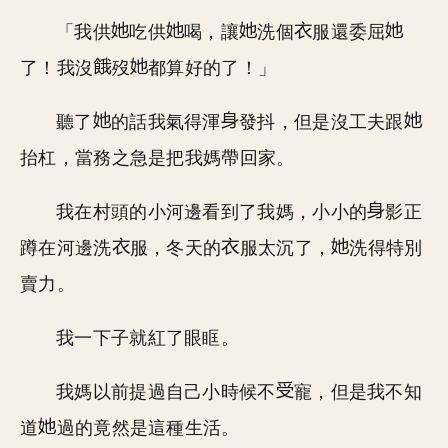
「我供
吃供
喝，讓
洗個
服還委屈
了！我沒
歿
都算好的了！」
聽了
的話我氣得渾
發抖，但是沒工夫跟
抬杠，當務之急是把我媽帶回家。
我在村頭的小河邊看到了我媽，小小的
影正
蹲在河邊洗
服，冬天的
服太沉了，
洗得特別
賣力。
我一下子就紅了眼眶。
我媽以前提過自己小時候不
寵，但是我不知
道
過的竟然是這種生活。