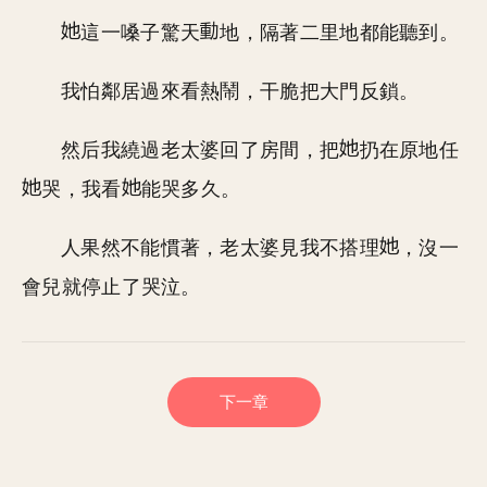
這一嗓子驚天
地，隔著二里地都能聽到。
我怕鄰居過來看熱鬧，干脆把大門反鎖。
然后我繞過老太婆回了房間，把
扔在原地任
哭，我看
能哭多久。
人果然不能慣著，老太婆見我不搭理
，沒一
會兒就停止了哭泣。
下一章