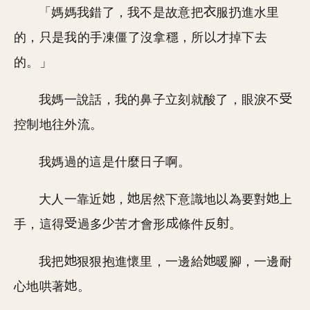
「媽媽我錯了，我不是故意把
服扔進水里
的，只是我的手凍僵了沒拿穩，所以才掉下去
的。」
我媽一說話，我的鼻子立刻就酸了，眼淚不
控制地往外流。
我媽過的這是什麼日子啊。
大人一靠近
，
居然下意識地以為要對
上
手，這得
過多
苦才會形
條件反
。
我把
狠狠抱進懷里，一邊給
暖腳，一邊耐
心地哄著
。