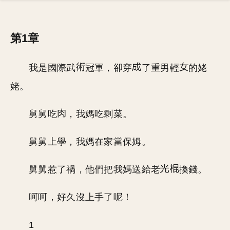
第1章
我是國際武
冠軍，卻穿
了重男輕
的姥
姥。
舅舅吃
，我媽吃剩菜。
舅舅上學，我媽在家當保姆。
舅舅惹了禍，他們把我媽送給老
換錢。
呵呵，好久沒上手了呢！
1