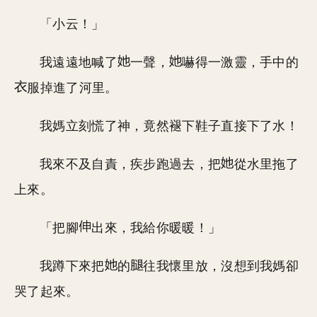
「小云！」
我遠遠地喊了
一聲，
嚇得一激靈，手中的
服掉進了河里。
我媽立刻慌了神，竟然褪下鞋子直接下了水！
我來不及自責，疾步跑過去，把
從水里拖了
上來。
「把腳
出來，我給你暖暖！」
我蹲下來把
的
往我懷里放，沒想到我媽卻
哭了起來。