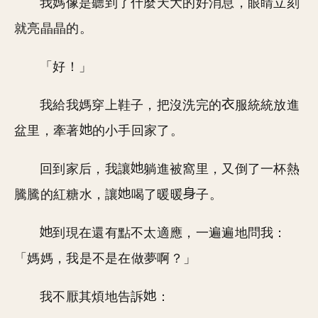
我媽像是聽到了什麼天大的好消息，眼睛立刻
就亮晶晶的。
「好！」
我給我媽穿上鞋子，把沒洗完的
服統統放進
盆里，牽著
的小手回家了。
回到家后，我讓
躺進被窩里，又倒了一杯熱
騰騰的紅糖水，讓
喝了暖暖
子。
到現在還有點不太適應，一遍遍地問我：
「媽媽，我是不是在做夢啊？」
我不厭其煩地告訴
：