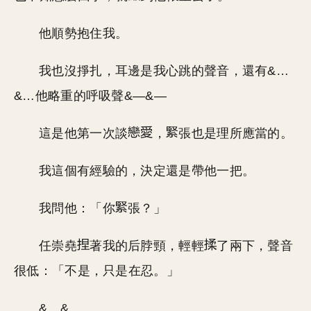
他順勢抱住我。
我也沒掙扎，耳邊是我心跳的聲音，還有&…
&…他略重的呼吸聲&—&—
這是他第一次談
，
張也是理所應當的。
我這個有經驗的，決定還是帶他一把。
我問他：「你
張？」
任崇堯
著我的后脖頸，輕輕
了兩下，聲音
很低：「不是，只是在忍。」
&…&…