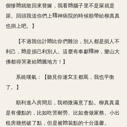
個慘
就敢回來替嫁，我看
腦子里不是屎就是
尿。回頭我送你們上
神病院的時候順帶給柳真真
也捎上吧。】
【不過我估計
比你們難治，別人都是損人不
利己，
是損己利別人。這麼有奉獻
神，樂山大
佛都得哭著給
騰地方！】
系統嘆氣：【聽見你連
主都罵，我也平衡
了。】
順利進
房間后，我稍微滿意了點。柳真真還
是有優點的，比如吃苦耐勞、比如會做家務。小出
租房雖然破了點，但是被
裝點的十分溫馨。