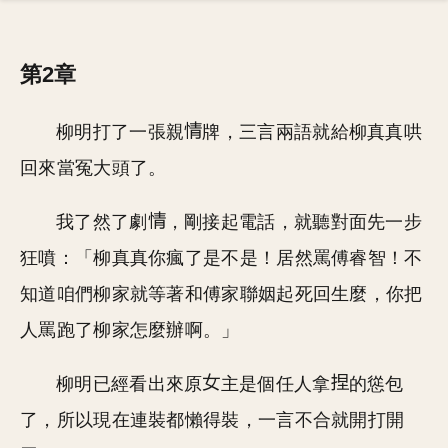
第2章
柳明打了一張親
牌，三言兩語就給柳真真哄
回來當冤大頭了。
我了然了劇
，剛接起電話，就聽對面先一步
狂噴：「柳真真你瘋了是不是！居然罵傅睿智！不
知道咱們柳家就等著和傅家聯姻起死回生麼，你把
人罵跑了柳家怎麼辦啊。」
柳明已經看出來原
主是個任人拿
的慫包
了，所以現在連裝都懶得裝，一言不合就開打開