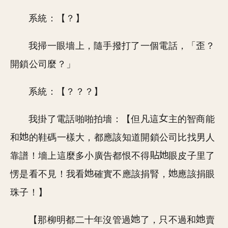
系統：【？】
我掃一眼墻上，隨手撥打了一個電話，「歪？
開鎖公司麼？」
系統：【？？？】
我掛了電話啪啪拍墻：【但凡這
主的智商能
和
的鞋碼一樣大，都應該知道開鎖公司比找男人
靠譜！墻上這麼多小廣告都恨不得
眼皮子里了
愣是看不見！我看
確實不應該捐腎，
應該捐眼
珠子！】
【那柳明都二十年沒管過
了，只不過和
賣