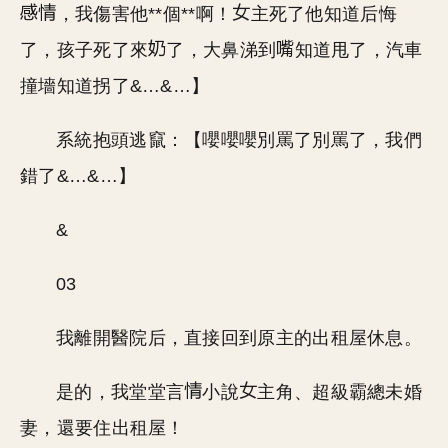
，我傷害他**個**啊！
主死了他知道后悔
了，孩子死了來
了，大鼻涕到
知道甩了，汽車
撞墻知道拐了&…&…】
系統抱頭逃竄：【嚶嚶嚶別罵了別罵了，我們
錯了&…&…】
&
03
我離開醫院后，直接回到原主的出租屋休息。
是的，我堂堂言
小說
主角、超級霸總未婚
妻，還要住出租屋！