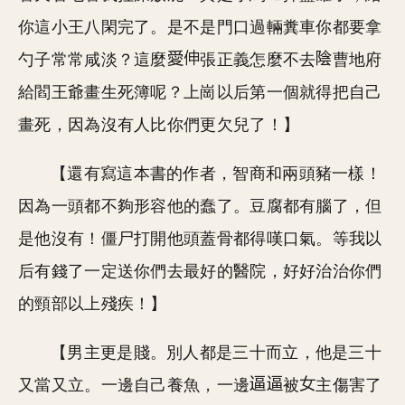
你這小王八閑完了。是不是門口過輛糞車你都要拿
勺子常常咸淡？這麼
張正義怎麼不去
曹地府
給閻王爺畫生死簿呢？上崗以后第一個就得把自己
畫死，因為沒有人比你們更欠兒了！】
【還有寫這本書的作者，智商和兩頭豬一樣！
因為一頭都不夠形容他的蠢了。豆腐都有腦了，但
是他沒有！僵尸打開他頭蓋骨都得嘆口氣。等我以
后有錢了一定送你們去最好的醫院，好好治治你們
的頸部以上殘疾！】
【男主更是賤。別人都是三十而立，他是三十
又當又立。一邊自己養魚，一邊
被
主傷害了