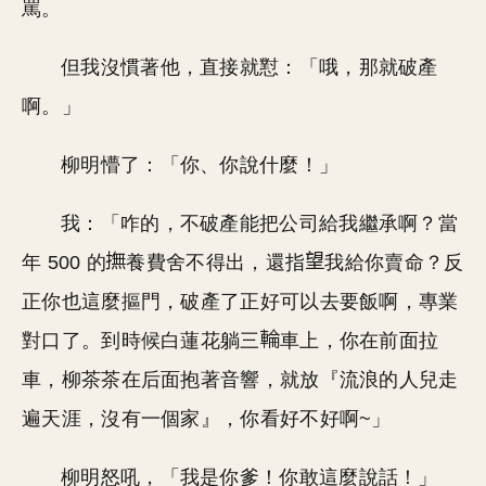
罵。
但我沒慣著他，直接就懟：「哦，那就破產
啊。」
柳明懵了：「你、你說什麼！」
我：「咋的，不破產能把公司給我繼承啊？當
年 500 的
養費舍不得出，還指
我給你賣命？反
正你也這麼摳門，破產了正好可以去要飯啊，專業
對口了。到時候白蓮花躺三
車上，你在前面拉
車，柳茶茶在后面抱著音響，就放『流浪的人兒走
遍天涯，沒有一個家』，你看好不好啊~」
柳明怒吼，「我是你爹！你敢這麼說話！」