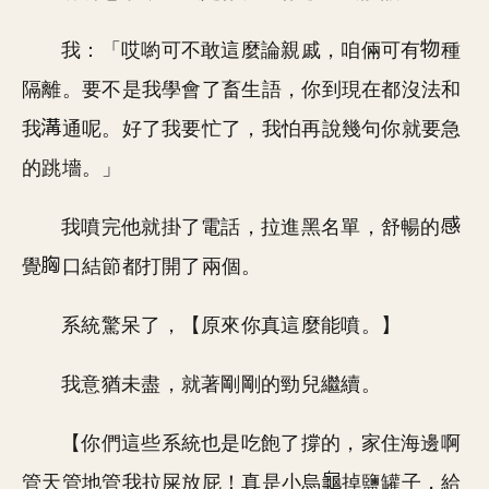
我：「哎喲可不敢這麼論親戚，咱倆可有
種
隔離。要不是我學會了畜生語，你到現在都沒法和
我
通呢。好了我要忙了，我怕再說幾句你就要急
的跳墻。」
我噴完他就掛了電話，拉進黑名單，舒暢的
覺
口結節都打開了兩個。
系統驚呆了，【原來你真這麼能噴。】
我意猶未盡，就著剛剛的勁兒繼續。
【你們這些系統也是吃飽了撐的，家住海邊啊
管天管地管我拉屎放屁！真是小烏
掉鹽罐子，給