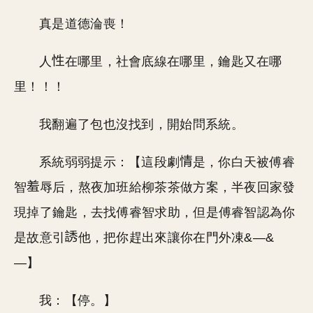
真是道德淪喪！
人
在哪里，社會底線在哪里，鑰匙又在哪
里！！！
我翻遍了包也沒找到，開始問系統。
系統弱弱提示：【這段劇
是，你白天被傅睿
智
辱后，熬夜加班給柳茶茶做方案，半夜回家發
現掉了鑰匙，去找傅睿智求助，但是傅睿智認為你
是故意引
他，把你趕出來讓你在門外凍&—&
—】
我：【停。】