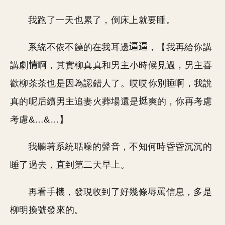
我跑了一天也累了，倒床上就要睡。
系統不依不饒的在我耳邊
，【我再給你講
講劇
啊，其實柳真真和男主小時候見過，男主喜
歡柳茶茶也是因為認錯人了。哎哎你別睡啊，我說
真的呢后續男主追妻火葬場還是
爽的，你再考慮
考慮&…&…】
我聽著系統聒噪的聲音，不知何時昏昏沉沉的
睡了過去，直到第二天早上。
再看手機，發現收到了好幾條辱罵信息，多是
柳明換號發來的。