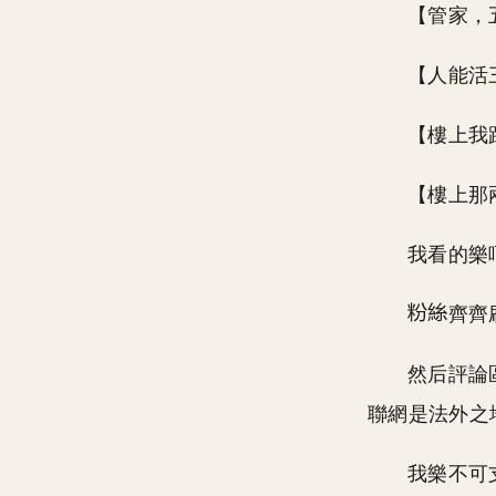
【管家，
【人能活
【樓上我
【樓上那
我看的樂
齊齊
然后評論
聯網是法外之
我樂不可