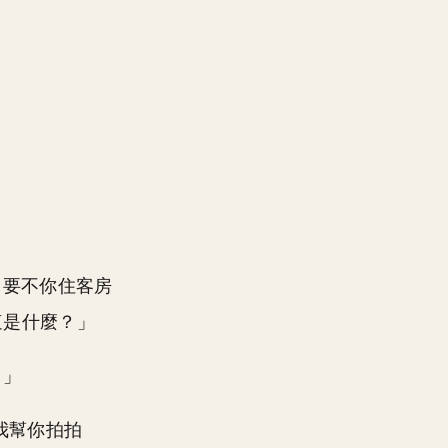
，要不你住客房
這是什麼？」
？」
我幫你拍拍