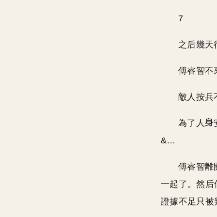
7
之后幾天
傅睿智不
敵人按兵
為了人
&…
傅睿智離
一起了。然后
證據不足只被