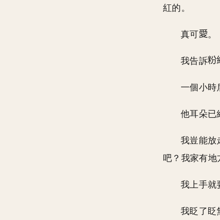
紅的。
真可
。
我告訴
一個小時
他耳朵已
我豈能放
吧？我家有地
我上手就
我眨了眨