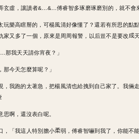
弄玄虛，讓讀者&…&…傅睿智多琢磨琢磨別的，就不會
太玩樂高瞎掰的，可楊風清好像懂了？還若有所思的點
仇家又多了一個，原來是周周報警，以后豈不是要改
&…那我天天請你宵夜？」
，那今天怎麼算呢？」
現，我跑的太著急，把楊風清也給拽到自己家了。我倆
ź
意思啊，還沒表白呢。
口，「我這人特別膽小
弱，傅睿智嚇到我了，你能不