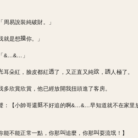
「周易說裝純破財。」
我就是想
你。」
「&…&…」
耳朵紅，臉皮都紅
了，又正直又純
，
人極了。
我多欣賞欣賞，他已經放開我扭頭進了客房。
聲：【小帥哥還
不好追的啊&…&…早知道就不在家里
你能不能正常一點，你那
追麼，你那
耍流氓！】