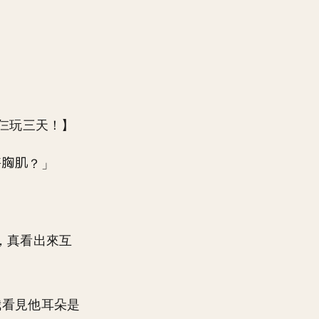
仨玩三天！】
哥
？」
，真看出來互
我看見他耳朵是