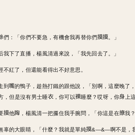
們：「你們不要急，有機會我再替你們
。」
后我下了直播，楊風清過來說，「我先回去了。」
經不紅了，但還能看得出不好意思。
走到
的鴨子，趁熱打鐵的跟他說，「別啊，這麼晚了
方，但是沒有男士睡
，你可以
睡麼？哎呀，你
上
要
他
，楊風清一把攥住我手腕問，「你這是在
我
無辜的大眼睛，「什麼？我就是單純
&—&—啊不是，