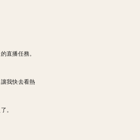
天的直播任務。
，讓我快去看熱
火了。