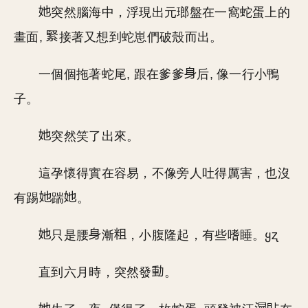
突然腦海中，浮現出元瑯盤在一窩蛇蛋上的
畫面,
接著又想到蛇崽們破殼而出。
一個個拖著蛇尾, 跟在爹爹
后, 像一行小鴨
子。
突然笑了出來。
這孕懷得實在容易，不像旁人吐得厲害，也沒
有踢
踹
。
只是腰
漸
，小腹隆起，有些嗜睡。ყʐ
直到六月時，突然發
。