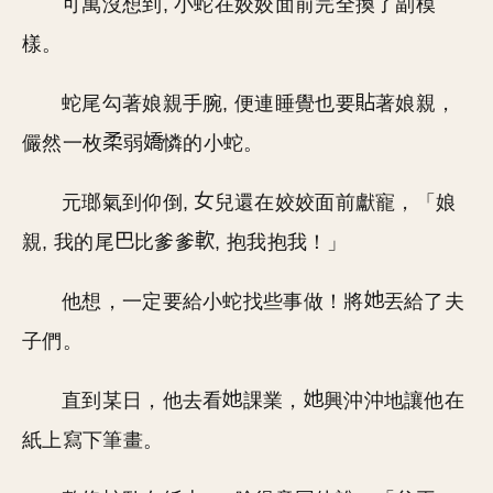
可萬沒想到, 小蛇在姣姣面前完全換了副模
樣。
蛇尾勾著娘親手腕, 便連睡覺也要
著娘親，
儼然一枚
弱
憐的小蛇。
元瑯氣到仰倒,
兒還在姣姣面前獻寵，「娘
親, 我的尾
比爹爹
, 抱我抱我！」
他想，一定要給小蛇找些事做！將
丟給了夫
子們。
直到某日，他去看
課業，
興沖沖地讓他在
紙上寫下筆畫。