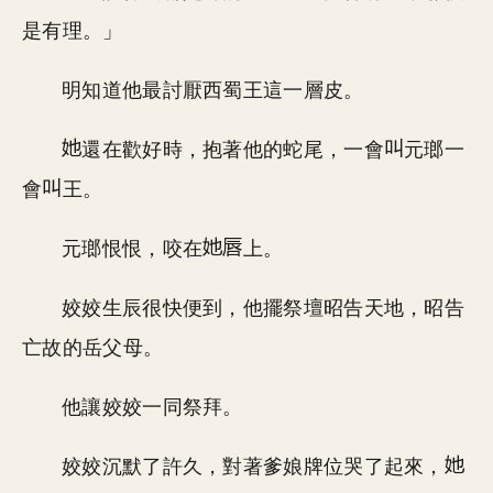
是有理。」
明知道他最討厭西蜀王這一層皮。
還在歡好時，抱著他的蛇尾，一會
元瑯一
會
王。
元瑯恨恨，咬在
上。
姣姣生辰很快便到，他擺祭壇昭告天地，昭告
亡故的岳父母。
他讓姣姣一同祭拜。
姣姣沉默了許久，對著爹娘牌位哭了起來，