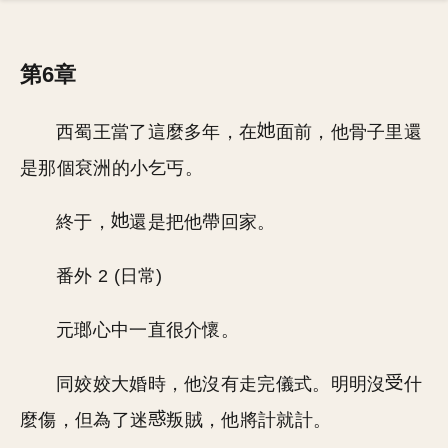
第6章
西蜀王當了這麼多年，在
面前，他骨子里還
是那個袞洲的小乞丐。
終于，
還是把他帶回家。
番外 2 (日常)
元瑯心中一直很介懷。
同姣姣大婚時，他沒有走完儀式。明明沒
什
麼傷，但為了迷
叛賊，他將計就計。