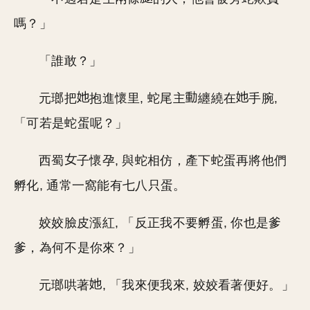
嗎？」
「誰敢？」
元瑯把
抱進懷里, 蛇尾主
纏繞在
手腕,
「可若是蛇蛋呢？」
西蜀
子懷孕, 與蛇相仿，產下蛇蛋再將他們
孵化, 通常一窩能有七八只蛋。
姣姣臉皮漲紅, 「反正我不要孵蛋, 你也是爹
爹，為何不是你來？」
元瑯哄著
, 「我來便我來, 姣姣看著便好。」