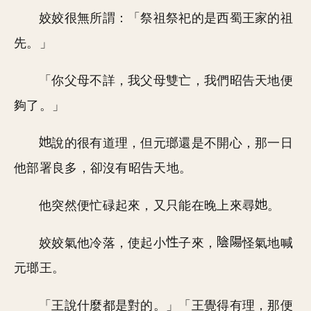
姣姣很無所謂：「祭祖祭祀的是西蜀王家的祖
先。」
「你父母不詳，我父母雙亡，我們昭告天地便
夠了。」
說的很有道理，但元瑯還是不開心，那一日
他部署良多，卻沒有昭告天地。
他突然便忙碌起來，又只能在晚上來尋
。
姣姣氣他冷落，使起小
子來，
怪氣地喊
元瑯王。
「王說什麼都是對的。」「王覺得有理，那便