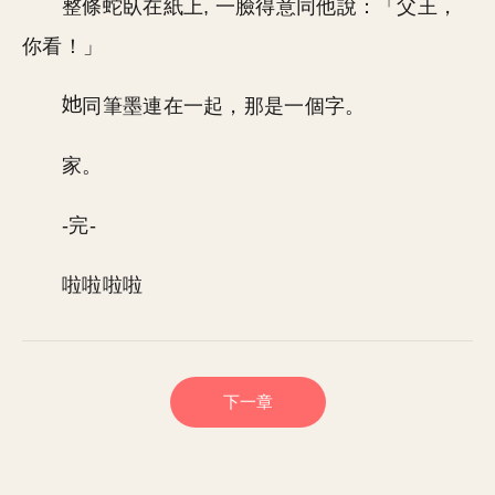
整條蛇臥在紙上, 一臉得意同他說：「父王，
你看！」
同筆墨連在一起，那是一個字。
家。
-完-
啦啦啦啦
下一章