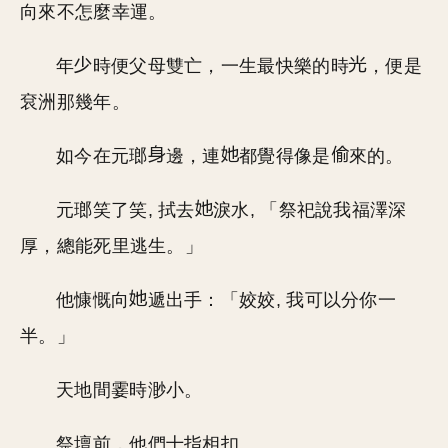
向來不怎麼幸運。
年
時便父母雙亡，一生最快樂的時
，便是
袞洲那幾年。
如今在元瑯
邊，連
都覺得像是
來的。
元瑯笑了笑, 拭去
淚水, 「祭祀說我福澤深
厚，總能死里逃生。」
他慷慨向
遞出手：「姣姣, 我可以分你一
半。」
天地間霎時渺小。
祭壇前，他們十指相扣。