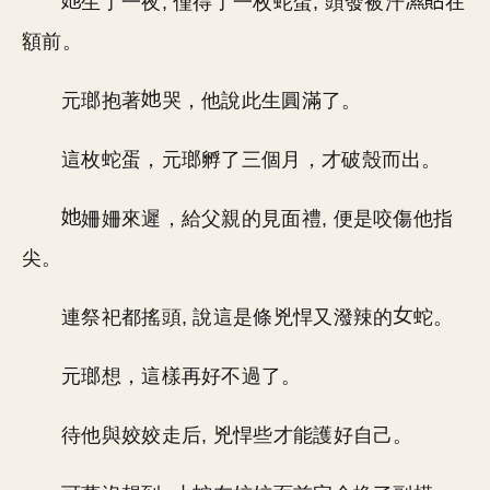
生了一夜, 僅得了一枚蛇蛋, 頭發被汗
在
額前。
元瑯抱著
哭，他說此生圓滿了。
這枚蛇蛋，元瑯孵了三個月，才破殼而出。
姍姍來遲，給父親的見面禮, 便是咬傷他指
尖。
連祭祀都搖頭, 說這是條兇悍又潑辣的
蛇。
元瑯想，這樣再好不過了。
待他與姣姣走后, 兇悍些才能護好自己。