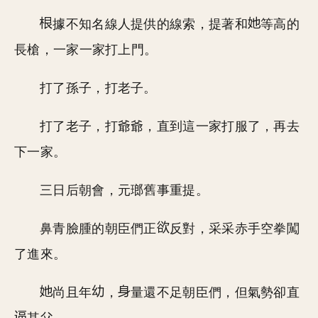
據不知名線人提供的線索，提著和
等高的
長槍，一家一家打上門。
打了孫子，打老子。
打了老子，打爺爺，直到這一家打服了，再去
下一家。
三日后朝會，元瑯舊事重提。
鼻青臉腫的朝臣們正
反對，采采赤手空拳闖
了進來。
尚且年
，
量還不足朝臣們，但氣勢卻直