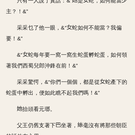
只有一人說了實話：&“
是
蛇，如何能當
主？！&”
采采乜了他一眼，&“
蛇如何不能當？我偏
要！&”
&“
蛇每年要一窩一窩生蛇蛋孵蛇蛋，如何領
著我們西蜀兒郎沖鋒在前！&”
采采驚愕，&“你們一個個，都是從
蛇產下的
蛇蛋中孵出，便如此瞧不起我們嗎！&”
抬頭看元瑯。
父王仍舊支著下
坐著，
毫沒有將那些朝臣