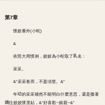
第7章
懷姣番外(小蛇)
&
依照大周慣例，姣姣為小蛇取了
名：
采采。
&“采采卷而，不盈頃筐。&”
年
的采采雖然不能明白什麼意思，還是撒著
往姣姣懷里鉆，&“好喜歡~娘親~&”