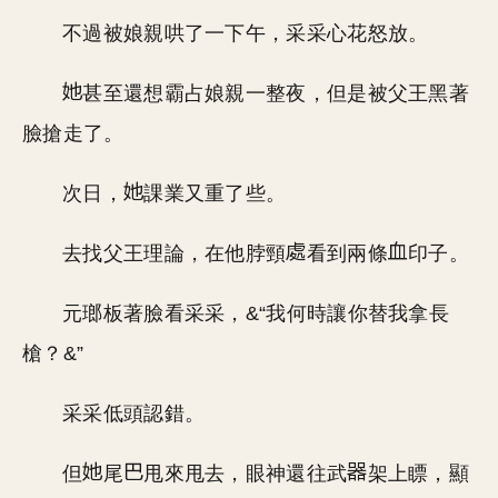
不過被娘親哄了一下午，采采心花怒放。
甚至還想霸占娘親一整夜，但是被父王黑著
臉搶走了。
次日，
課業又重了些。
去找父王理論，在他脖頸
看到兩條
印子。
元瑯板著臉看采采，&“我何時讓你替我拿長
槍？&”
采采低頭認錯。
但
尾
甩來甩去，眼神還往武
架上瞟，顯