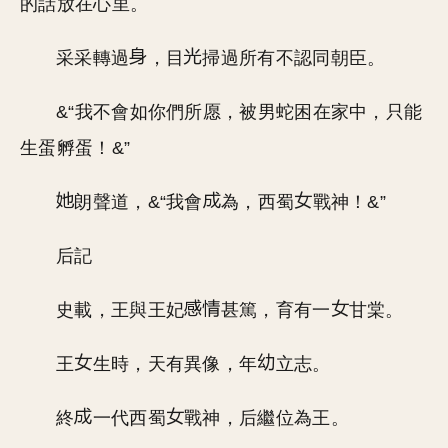
的話放在心里。
采采轉過
，目
掃過所有不認同朝臣。
&“我不會如你們所愿，被男蛇困在家中，只能
生蛋孵蛋！&”
朗聲道，&“我會
為，西蜀
戰神！&”
后記
史載，王與王妃
甚篤，育有一
甘棠。
王
生時，天有異像，年
立志。
終
一代西蜀
戰神，后繼位為王。