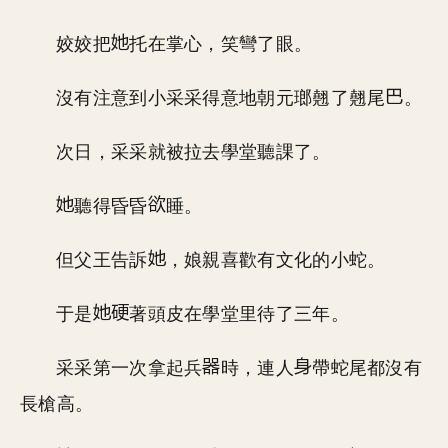
姣姣把
托在掌心，笑彎了眼。
沒有注意到小采采得意地朝元瑯翹了翹尾
。
次日，采采就被拉去學堂聽課了。
聽得昏昏
睡。
但父王告訴
，娘親喜歡有文化的小蛇。
于是
著頭皮在學堂里待了三年。
采采第一次拿起兵
時，連人
帶蛇尾都沒有
長槍高。