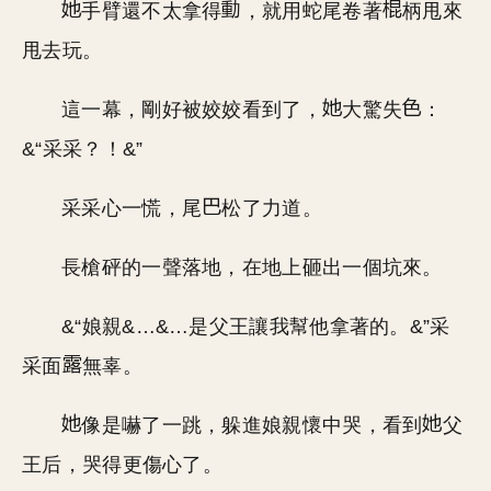
手臂還不太拿得
，就用蛇尾卷著
柄甩來
甩去玩。
這一幕，剛好被姣姣看到了，
大驚失
：
&“采采？！&”
采采心一慌，尾
松了力道。
長槍砰的一聲落地，在地上砸出一個坑來。
&“娘親&…&…是父王讓我幫他拿著的。&”采
采面
無辜。
像是嚇了一跳，躲進娘親懷中哭，看到
父
王后，哭得更傷心了。