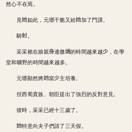
然心不在焉。
見
如此，元瑯干脆又給
加了門課。
騎
。
采采賴在娘親
邊撒
的時間越來越
，在學
堂和曠野的時間越來越多。
元瑯顯然將
當
主培養。
但西蜀貴族、朝臣提出了強烈的反對意見。
彼時，采采已經十三歲了。
特意向夫子們請了三天假。