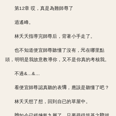
第12章 哎，真是為難師尊了
逍遙峰。
林夭夭指導完師尊后，背著小手走了。
也不知道便宜師尊聽懂了沒有，
在哪里點
頭，明明是我故意教導你，又不是你真的考核我。
不過&…&…
看便宜師尊認真聽的表
，應該是聽懂了吧？
林夭夭想了想，回到自已的草屋中。
如今已經煉氣九層了，只要尋得筑基之
就