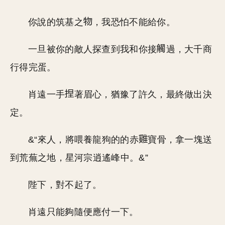
你說的筑基之
，我恐怕不能給你。
一旦被你的敵人探查到我和你接
過，大千商
行得完蛋。
肖遠一手
著眉心，猶豫了許久，最終做出決
定。
&“來人，將喂養龍狗的的赤
寶骨，拿一塊送
到荒蕪之地，星河宗逍遙峰中。&”
陛下，對不起了。
肖遠只能夠隨便應付一下。