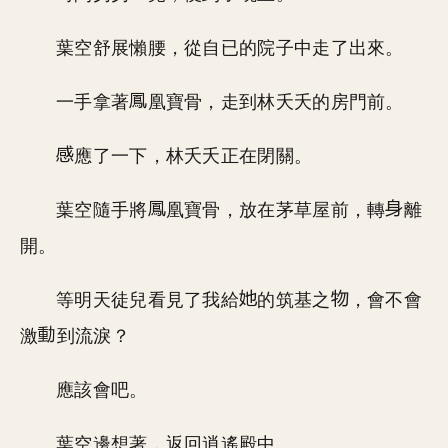
葉空舒展懶腰，從自已的院子中走了出來。
一手拿著
凰寶骨，走到林夭夭的房門前。
應了一下，林夭夭正在閉關。
葉空隨手將
凰寶骨，放在茅草屋前，轉
離
開。
等明天徒兒看見了我給
的筑基之
，會不會
激
到流淚？
應該會吧。
葉空邊想著，返回逍遙殿中。