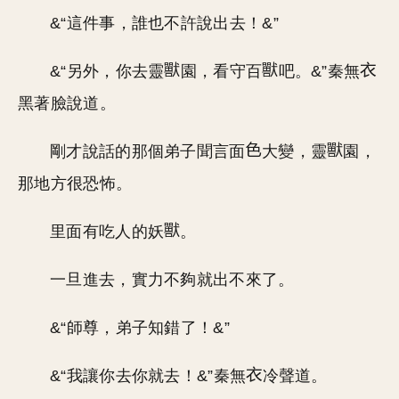
&“這件事，誰也不許說出去！&”
&“另外，你去靈
園，看守百
吧。&”秦無
黑著臉說道。
剛才說話的那個弟子聞言面
大變，靈
園，
那地方很恐怖。
里面有吃人的妖
。
一旦進去，實力不夠就出不來了。
&“師尊，弟子知錯了！&”
&“我讓你去你就去！&”秦無
冷聲道。