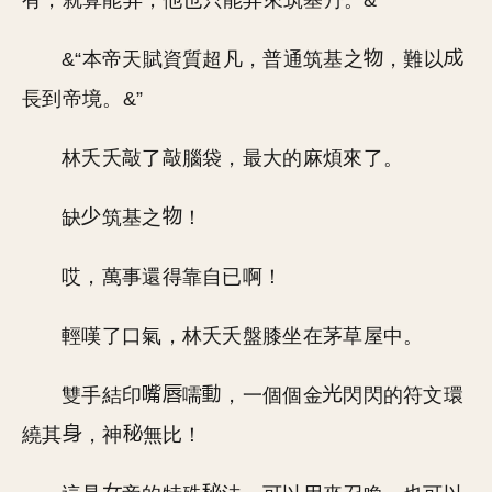
有，就算能弄，他也只能弄來筑基丹。&”
&“本帝天賦資質超凡，普通筑基之
，難以
長到帝境。&”
林夭夭敲了敲腦袋，最大的麻煩來了。
缺
筑基之
！
哎，萬事還得靠自已啊！
輕嘆了口氣，林夭夭盤膝坐在茅草屋中。
雙手結印
嚅
，一個個金
閃閃的符文環
繞其
，神
無比！