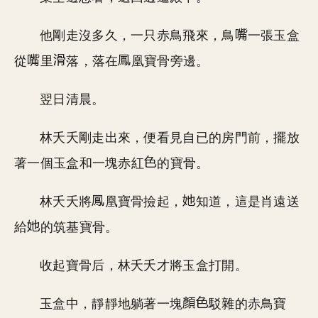
他剛走沒多久，一只赤鳥飛來，鳥
一張玉盒
從
里
落，落在
凰寶骨旁邊。
翌日清晨。
林夭夭剛走出來，便看見自已的房門前，擺放
著一個玉盒和一塊赤紅
的寶骨。
林夭夭將
凰寶骨撿起，
知道，這是肖遠送
給
的筑基寶骨。
收起寶骨后，林夭夭才將玉盒打開。
玉盒中，靜靜地躺著一塊
駁雜的赤鳥寶