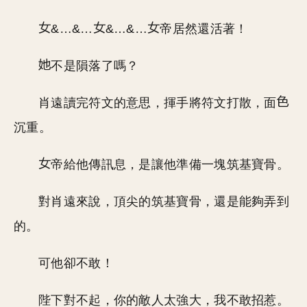
&…&…
&…&…
帝居然還活著！
不是隕落了嗎？
肖遠讀完符文的意思，揮手將符文打散，面
沉重。
帝給他傳訊息，是讓他準備一塊筑基寶骨。
對肖遠來說，頂尖的筑基寶骨，還是能夠弄到
的。
可他卻不敢！
陛下對不起，你的敵人太強大，我不敢招惹。