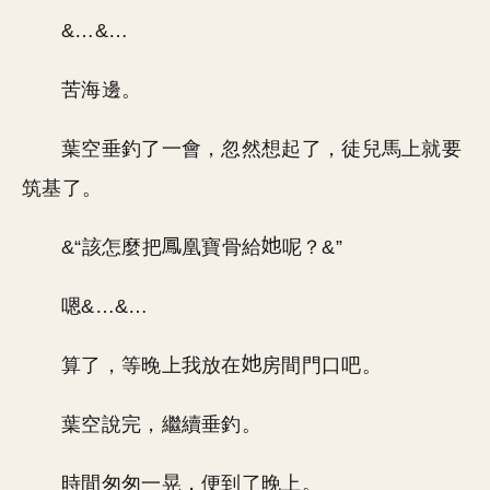
&…&…
苦海邊。
葉空垂釣了一會，忽然想起了，徒兒馬上就要
筑基了。
&“該怎麼把
凰寶骨給
呢？&”
嗯&…&…
算了，等晚上我放在
房間門口吧。
葉空說完，繼續垂釣。
時間匆匆一晃，便到了晚上。