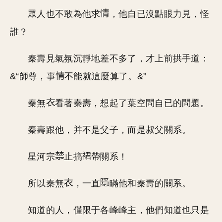
眾人也不敢為他求
，他自已沒點眼力見，怪
誰？
秦壽見氣氛沉靜地差不多了，才上前拱手道：
&“師尊，事
不能就這麼算了。&”
秦無
看著秦壽，想起了葉空問自已的問題。
秦壽跟他，并不是父子，而是叔父關系。
星河宗
止搞
帶關系！
所以秦無
，一直
瞞他和秦壽的關系。
知道的人，僅限于各峰峰主，他們知道也只是