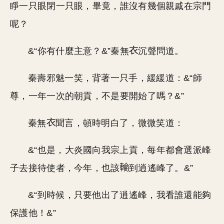
睜一只眼閉一只眼，畢竟，誰沒有幾個親戚在宗門
呢？
&“你有什麼主意？&”秦無
沉聲問道。
秦壽邪魅一笑，背著一只手，緩緩道：&“師
尊，一年一次的朝貢，不是要開始了嗎？&”
秦無
聞言，頓時明白了，微微笑道：
&“也是，大炎國向我宗上貢，每年都會選派峰
子去接待使者，今年，也該
到逍遙峰了。&”
&“到時候，只要他出了逍遙峰，我看誰還能夠
保護他！&”