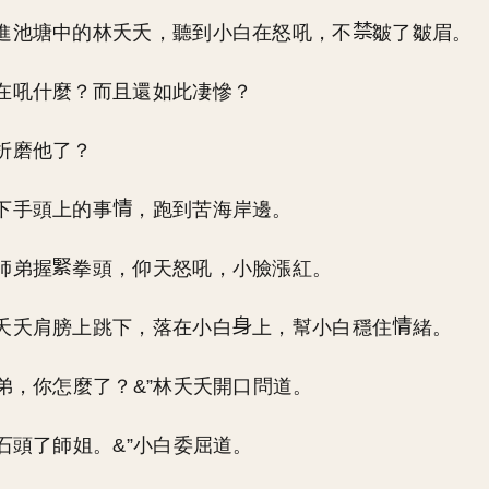
進池塘中的林夭夭，聽到小白在怒吼，不
皺了皺眉。
在吼什麼？而且還如此凄慘？
折磨他了？
下手頭上的事
，跑到苦海岸邊。
師弟握
拳頭，仰天怒吼，小臉漲紅。
夭夭肩膀上跳下，落在小白
上，幫小白穩住
緒。
師弟，你怎麼了？&”林夭夭開口問道。
到石頭了師姐。&”小白委屈道。