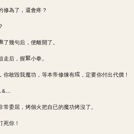
的修為了，還會疼？
？
了幾句后，便離開了。
姐走后，握
小拳。
，你敢毀我魔功，等本帝修煉有
，定要你付出代價！
…&…
非常委屈，烤個火把自已的魔功烤沒了。
打死你！