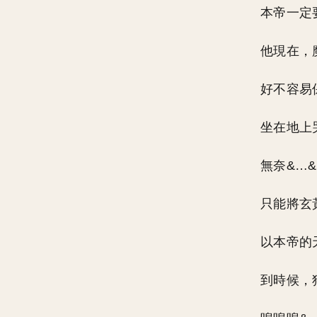
本帝一定
他現在，
好不容易
坐在地上
無奈&…
只能將玄
以本帝的
到時候，