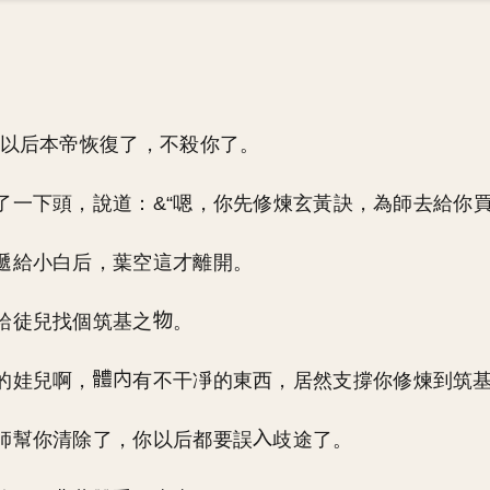
…以后本帝恢復了，不殺你了。
了一下頭，說道：&“嗯，你先修煉玄黃訣，為師去給你
遞給小白后，葉空這才離開。
給徒兒找個筑基之
。
的娃兒啊，
有不干凈的東西，居然支撐你修煉到筑
師幫你清除了，你以后都要誤
歧途了。