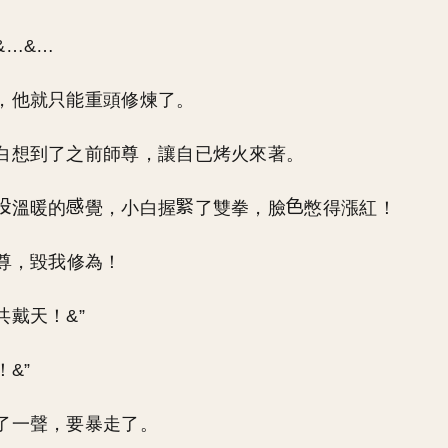
&…&…
，他就只能重頭修煉了。
白想到了之前師尊，讓自已烤火來著。
溫暖的
覺，小白握
了雙拳，臉
憋得漲紅！
師尊，毀我修為！
共戴天！&”
！&”
了一聲，要暴走了。