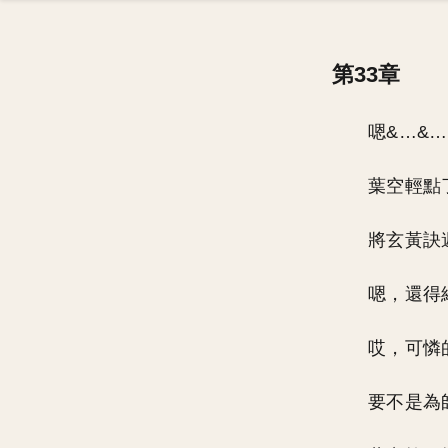
第33章
嗯&…&
葉空輕點
將玄黃訣
嗯，還得
哎，可憐
要不是為