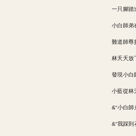
一只腳踏
小白師弟
難道師尊
林夭夭放
發現小白
小藍從林
&“小白
&“我踩