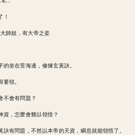
…&…
了！
 我大師姐，有大帝之姿
。
平的坐在苦海邊，修煉玄黃訣。
得要領。
會不會有問題？
神資，怎麼會難以領悟？
黃訣有問題，不然以本帝的天資，瞬息就能領悟了。