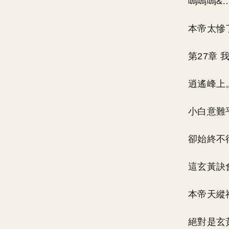
嗚嗚嗚&
本帝太慘
第27章
逍遙峰上
小白意難
卻始終不
這玄黃訣
本帝天縱
絕對是玄