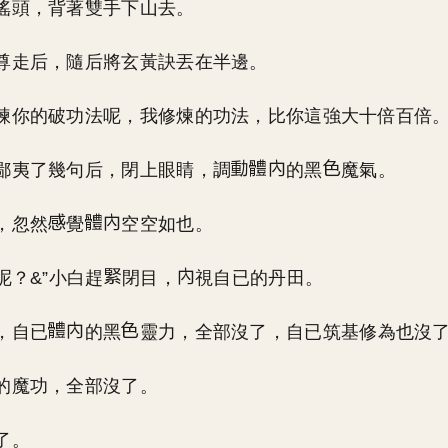
搖頭，背著雙手下山去。
尊走后，隨后將玄黃訣丟在半邊。
煉你的破功法呢，我修煉的功法，比你這強大十倍百倍
鄙夷了幾句后，閉上眼睛，調
的黑
魔氣。
，忽然
覺
空空如也。
呢？&”小白趕
閉目，
視自已的丹田。
，自已
的黑
靈力，全部沒了，自已筑基修為也沒
的魔功，全部沒了。
了。