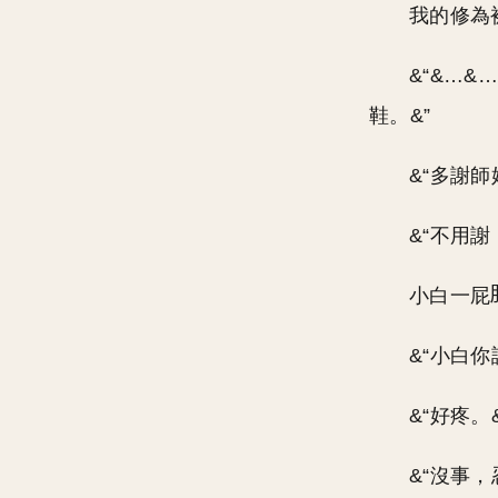
我的修為
&“&…&
鞋。&”
&“多謝
&“不用
小白一屁
&“小白
&“好疼。&
&“沒事