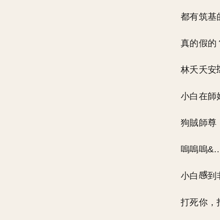
都有筑基
真的假的
林夭夭安
小白在師
狗賊師尊
嗚嗚嗚&
小白
到
打死你，