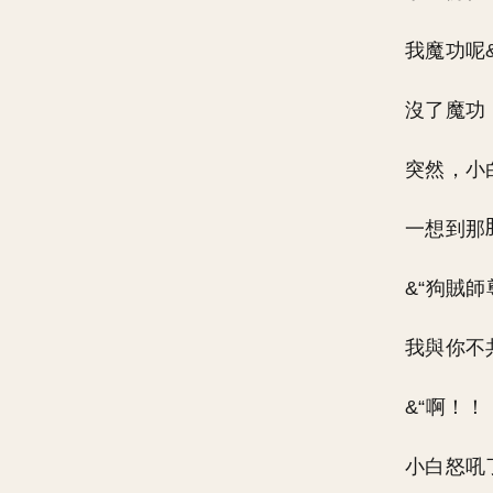
我魔功呢
沒了魔功
突然，小
一想到那
&“狗賊
我與你不
&“啊！！
小白怒吼