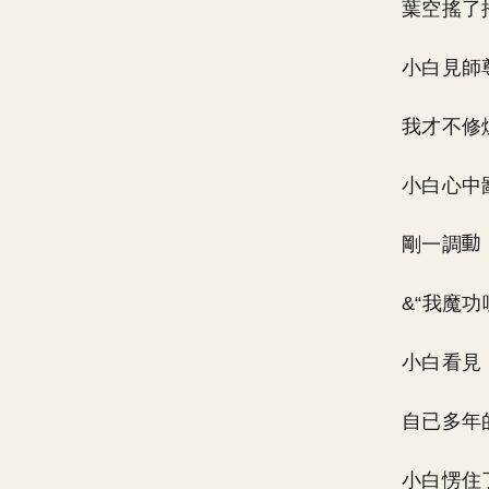
葉空搖了
小白見師
我才不修
小白心中
剛一調
&“我魔功
小白看見
自已多年
小白愣住