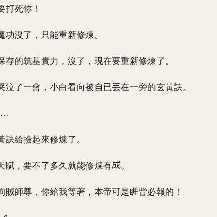
要打死你！
魔功沒了，只能重新修煉。
保存的筑基實力，沒了，現在要重新修煉了。
哭泣了一會，小白看向被自已丟在一旁的玄黃訣。
&…
黃訣給撿起來修煉了。
天賦，要不了多久就能修煉有
。
狗賊師尊，你給我等著，本帝可是睚眥必報的！