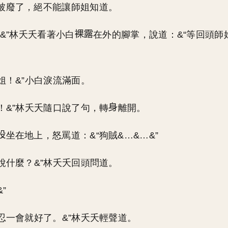
被廢了，絕不能讓師姐知道。
…&”林夭夭看著小白
在外的腳掌，說道：&“等回頭師
師姐！&”小白淚流滿面。
謝！&”林夭夭隨口說了句，轉
離開。
坐在地上，怒罵道：&“狗賊&…&…&”
你說什麼？&”林夭夭回頭問道。
”
，忍一會就好了。&”林夭夭輕聲道。