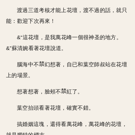
渡過三道考核才能上花壇，渡不過的話，就只
能：歡迎下次再來！
&“這花壇，是我萬花峰一個很神圣的地方。
&”蘇清婉看著花壇說道。
腦海中不
幻想著，自已和葉空師叔站在花壇
上的場景。
想著想著，臉頰不
紅了。
葉空抬頭看著花壇，確實不錯。
搞婚姻這塊，還得看萬花峰，萬花峰的花壇，