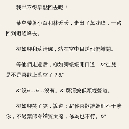
我
不得早點回去呢！
葉空帶著小白和林夭夭，走出了萬花峰，一路
回到逍遙峰去。
柳如卿和蘇清婉，站在空中目送他們離開。
等他們走遠后，柳如卿緩緩開口道：&“徒兒，
是不是喜歡上葉空了？&”
&“沒&…&…沒有。&”蘇清婉低頭輕聲道。
柳如卿笑了笑，說道：&“你喜歡誰為師不干涉
你，不過葉師弟
質太廢，修為也不行。&”