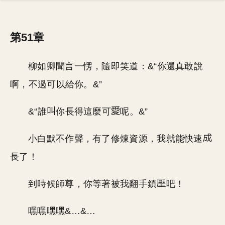
第51章
柳如卿聞言一愣，隨即笑道：&“你還真敢說
啊，不過可以給你。&”
&“誰
你長得這麼可
呢。&”
小白默不作聲，有了修煉資源，我就能快速
長了！
到時候師尊，你等著被我翻手鎮
吧！
嘿嘿嘿嘿&…&…