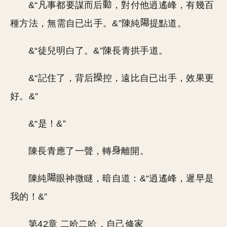
&“凡事都要謀而后
，對付他逍遙峰，有幾百
種方法，無需自已出手。&”陳純
提點道。
&“徒兒明白了。&”陳長青拱手道。
&“記住了，背后
控，遠比自已出手，效果更
好。&”
&“是！&”
陳長青應了一聲，轉
離開。
陳純
眼神微瞇，暗自道：&“逍遙峰，遲早是
我的！&”
第42章 二哈二哈，自己修家