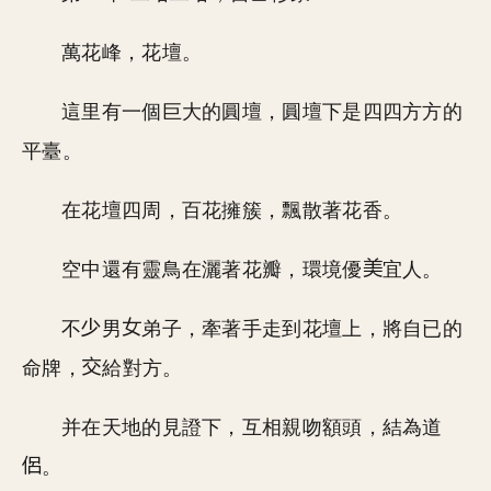
萬花峰，花壇。
這里有一個巨大的圓壇，圓壇下是四四方方的
平臺。
在花壇四周，百花擁簇，飄散著花香。
空中還有靈鳥在灑著花瓣，環境優
宜人。
不
男
弟子，牽著手走到花壇上，將自已的
命牌，
給對方。
并在天地的見證下，互相親吻額頭，結為道
。