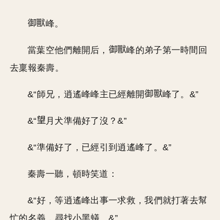
峰。
當葉空他們離開后，
峰的弟子第一時間回
去稟報秦壽。
&“師兄，逍遙峰峰主已經離開
峰了。&”
&“
月犬準備好了沒？&”
&“準備好了，已經引到逍遙峰了。&”
秦壽一聽，頓時笑道：
&“好，等逍遙峰出事一求救，我們就打著去幫
忙的名義，尋找小黑蟻。&”