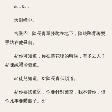
&…&…
天劍峰中。
宮殿
，陳長青單膝跪在地下，陳純
背著雙
手站在他
前。
&“你可知道，你在萬花峰的時候，有多丟人？
&”陳純
冷聲道。
&“徒兒知道。&”陳長青低頭道。
&“你要找道
，你要針對葉空，我不管你，但
你凡事要
腦子。&”