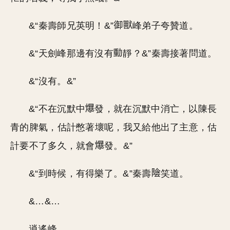
&“秦壽師兄英明！&”
峰弟子夸贊道。
&“天劍峰那邊有沒有
靜？&”秦壽接著問道。
&“沒有。&”
&“不在沉默中
發，就在沉默中消亡，以陳長
青的脾氣，估計憋著壞呢，我又給他出了主意，估
計要不了多久，就會
發。&”
&“到時候，有得樂了。&”秦壽
笑道。
&…&…
逍遙峰。