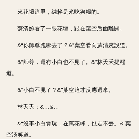
來花壇這里，純粹是來吃狗糧的。
蘇清婉看了一眼花壇，跟在葉空后面離開。
&“你師尊跑哪去了？&”葉空看向蘇清婉說道。
&“師尊，還有小白也不見了。&”林夭夭提醒
道。
&“小白不見了？&”葉空這才反應過來。
林夭夭：&…&…
&“沒事小白貪玩，在萬花峰，也走不丟。&”葉
空淡笑道。