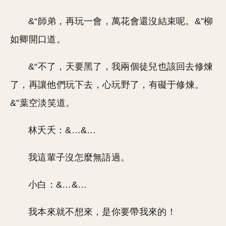
&“師弟，再玩一會，萬花會還沒結束呢。&”柳
如卿開口道。
&“不了，天要黑了，我兩個徒兒也該回去修煉
了，再讓他們玩下去，心玩野了，有礙于修煉。
&”葉空淡笑道。
林夭夭：&…&…
我這輩子沒怎麼無語過。
小白：&…&…
我本來就不想來，是你要帶我來的！