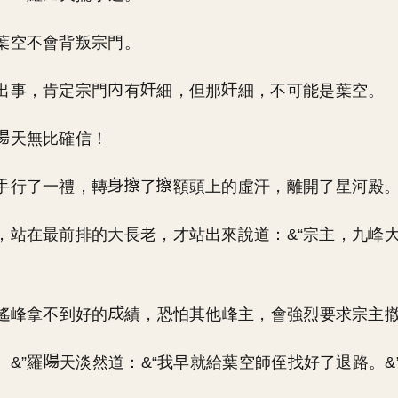
葉空不會背叛宗門。
出事，肯定宗門
有
細，但那
細，不可能是葉空。
天無比確信！
手行了一禮，轉
了
額頭上的虛汗，離開了星河殿
，站在最前排的大長老，才站出來說道：&“宗主，九峰
逍遙峰拿不到好的
績，恐怕其他峰主，會強烈要求宗主撤
。&”羅
天淡然道：&“我早就給葉空師侄找好了退路。&