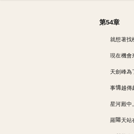
第54章
就想著找
現在機會
天劍峰為
事
越傳
星河殿中
羅
天站