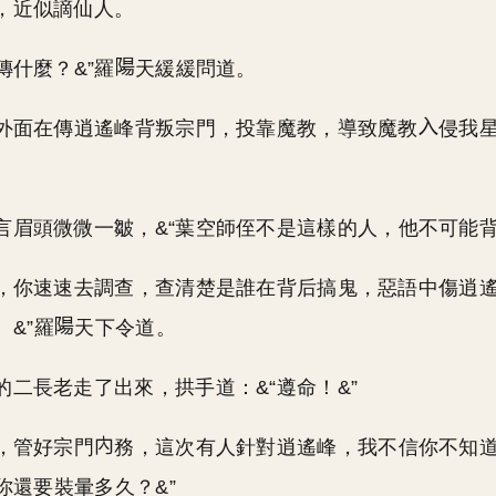
，近似謫仙人。
傳什麼？&”羅
天緩緩問道。
，外面在傳逍遙峰背叛宗門，投靠魔教，導致魔教
侵我星
言眉頭微微一皺，&“葉空師侄不是這樣的人，他不可能背
老，你速速去調查，查清楚是誰在背后搞鬼，惡語中傷逍
&”羅
天下令道。
的二長老走了出來，拱手道：&“遵命！&”
老，管好宗門
務，這次有人針對逍遙峰，我不信你不知
你還要裝暈多久？&”