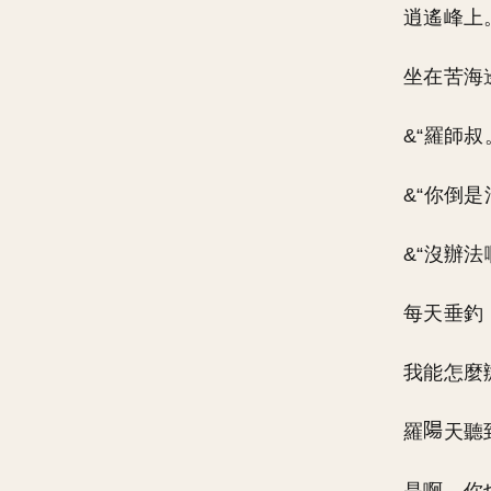
逍遙峰上
坐在苦海
&“羅師
&“你倒是
&“沒辦
每天垂釣
我能怎麼
羅
天聽