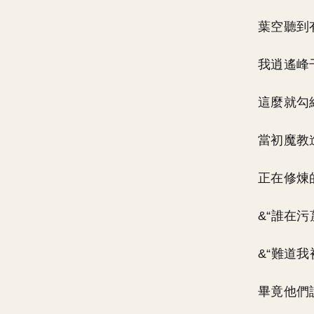
葉空聽到
我逍遙峰
這麼就勾
當初魔教
正在修煉
&“誰在
&“難道
畢竟他們