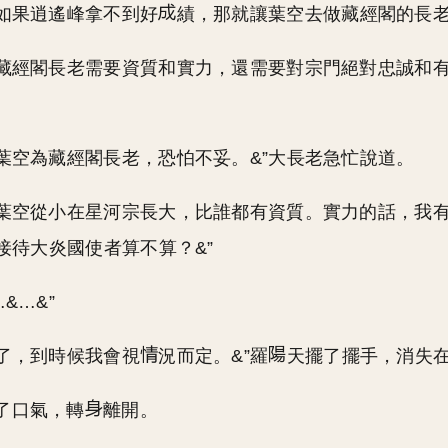
候如果逍遙峰拿不到好
績，那就讓葉空去做藏經閣的長老
，藏經閣長老需要資質和實力，還需要對宗門絕對忠誠和
拔葉空為藏經閣長老，恐怕不妥。&”大長老急忙說道。
，葉空從小在星河宗長大，比誰都有資質。實力的話，我
接待大炎國使者算不算？&”
…&…&”
是了，到時候我會視
況而定。&”羅
天擺了擺手，消失
了口氣，轉
離開。