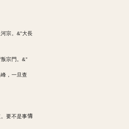
河宗。&”大長
叛宗門。&”
遙峰，一旦查
道。要不是事