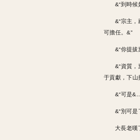
&“到時
&“宗主
可擔任。&”
&“你提
&“資質
于貢獻，下山
&“可是&
&“別可
大長老嘆