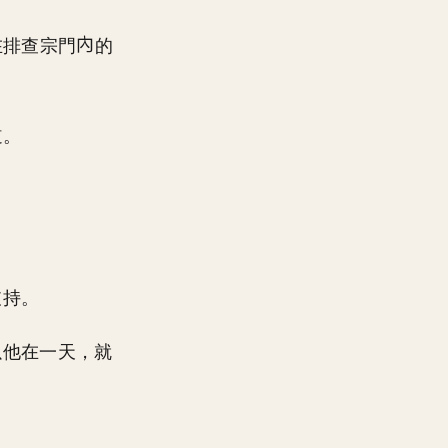
在排查宗門
的
道。
。
支持。
以他在一天，就