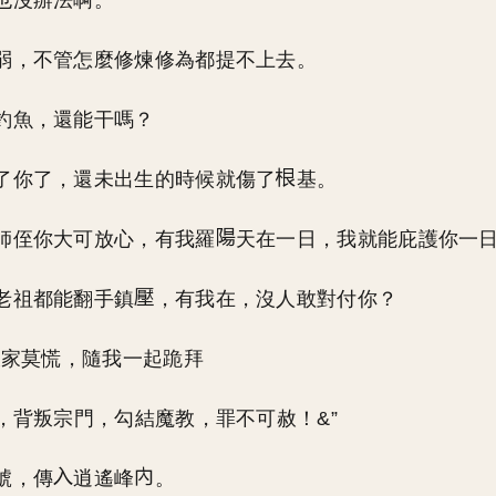
也沒辦法啊。
弱，不管怎麼修煉修為都提不上去。
釣魚，還能干嗎？
了你了，還未出生的時候就傷了
基。
師侄你大可放心，有我羅
天在一日，我就能庇護你一
老祖都能翻手鎮
，有我在，沒人敢對付你？
 大家莫慌，隨我一起跪拜
峰，背叛宗門，勾結魔教，罪不可赦！&”
號，傳
逍遙峰
。