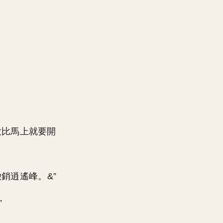
。
大比馬上就要開
銷逍遙峰。&”
”