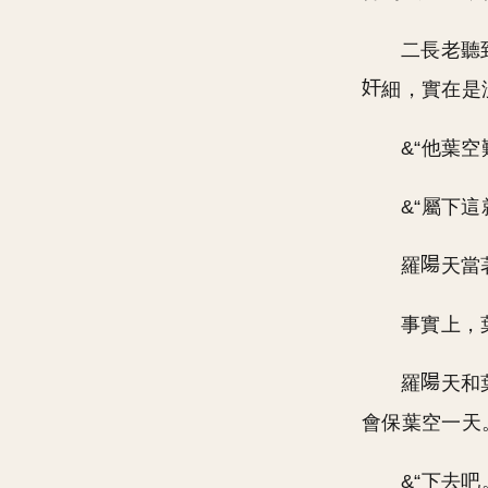
二長老聽
細，實在是
&“他葉
&“屬下
羅
天當
事實上，
羅
天和
會保葉空一天
&“下去吧