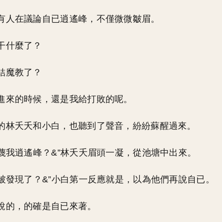
有人在議論自已逍遙峰，不僅微微皺眉。
干什麼了？
結魔教了？
進來的時候，還是我給打敗的呢。
的林夭夭和小白，也聽到了聲音，紛紛蘇醒過來。
污蔑我逍遙峰？&”林夭夭眉頭一凝，從池塘中出來。
我被發現了？&”小白第一反應就是，以為他們再說自已。
說的，的確是自已來著。