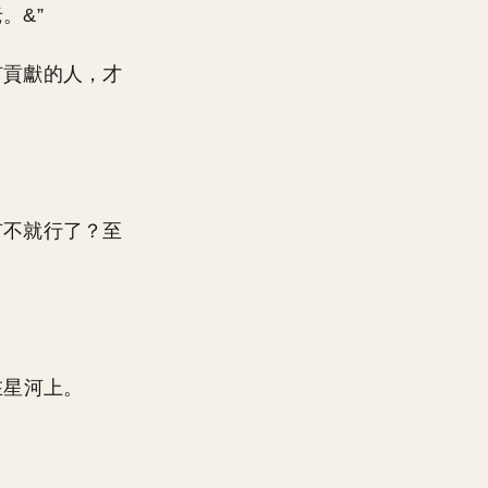
。&”
有貢獻的人，才
有不就行了？至
在星河上。