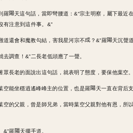
到羅
天這句話，當即彎腰道：&“宗主明察，屬下最近
沒有注意到這件事。&”
空難道還會和魔教勾結，害我星河宗不
？&”羅
天沉聲
這就去調查！&”二長老低頭應了一聲。
著眾長老的面說出這句話，就表明了態度，要保他葉空
葉空能坐穩逍遙峰峰主的位置，也是羅
天一直在背后
葉空的父親，曾是師兄弟，當時葉空父親對他有恩，所
。
。&”羅
天擺手道。