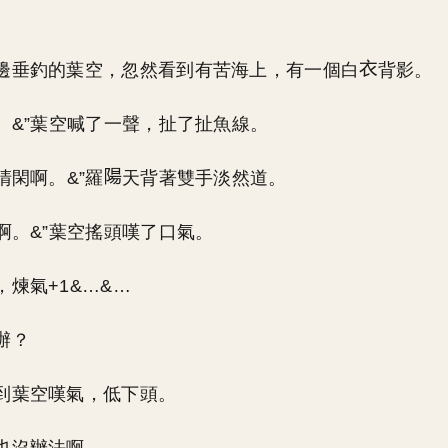
。
邊垂釣的葉空，忽然看到有苦海上，有一個白
背影。
叔。&”葉空喊了一聲，扯了扯魚線。
清閑啊。&”羅
天背著雙手淡然道。
法啊。&”葉空搖頭嘆了口氣。
，煉氣+1&…&…
辦？
到葉空嘆氣，低下頭。