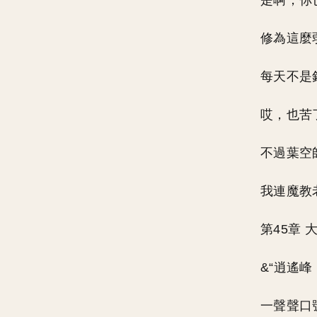
是啊，你
修為這麼
每天不是
哎，也苦
不過葉空
我連魔教
第45章
&“逍遙
一聲聲口