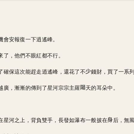
機會安報復一下逍遙峰。
來了，他們不眼紅都不行。
了確保這次能趕走逍遙峰，還花了不
錢財，買了一系
越廣，漸漸的傳到了星河宗宗主羅
天的耳朵中。
。
在星河之上，背負雙手，長發如瀑布一般披在
后，無