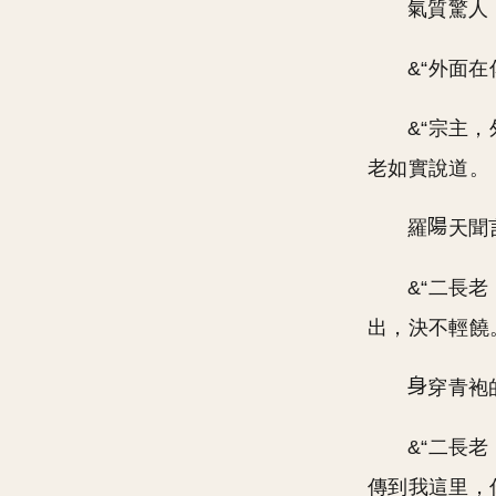
氣質驚人
&“外面在
&“宗主
老如實說道。
羅
天聞
&“二長
出，決不輕饒。
穿青袍
&“二長
傳到我這里，