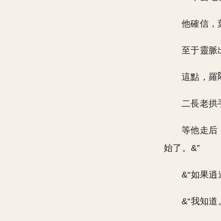
他確信，
至于靈脈
這點，羅
二長老拱
等他走后
始了。&”
&“如果
&“我知道