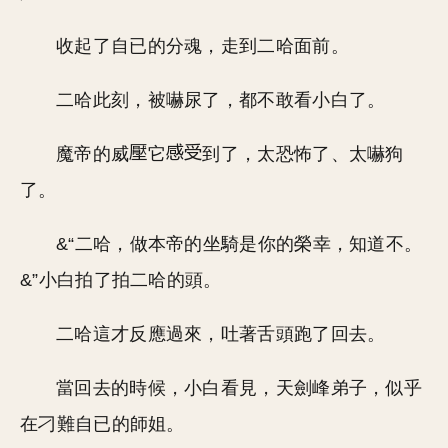
收起了自已的分魂，走到二哈面前。
二哈此刻，被嚇尿了，都不敢看小白了。
魔帝的威
它
到了，太恐怖了、太嚇狗
了。
&“二哈，做本帝的坐騎是你的榮幸，知道不。
&”小白拍了拍二哈的頭。
二哈這才反應過來，吐著舌頭跑了回去。
當回去的時候，小白看見，天劍峰弟子，似乎
在刁難自已的師姐。