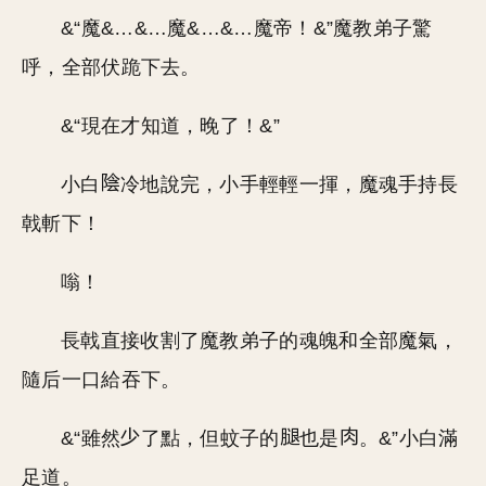
&“魔&…&…魔&…&…魔帝！&”魔教弟子驚
呼，全部伏跪下去。
&“現在才知道，晚了！&”
小白
冷地說完，小手輕輕一揮，魔魂手持長
戟斬下！
嗡！
長戟直接收割了魔教弟子的魂魄和全部魔氣，
隨后一口給吞下。
&“雖然
了點，但蚊子的
也是
。&”小白滿
足道。