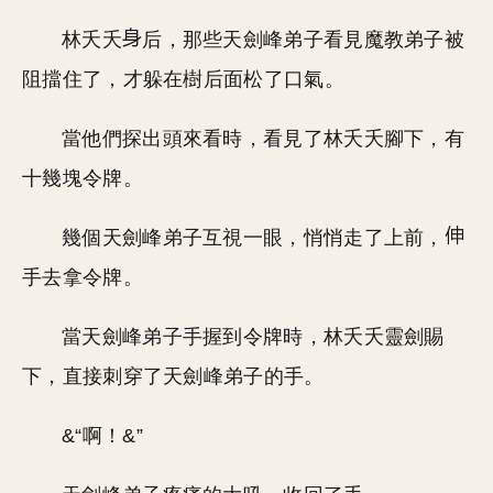
林夭夭
后，那些天劍峰弟子看見魔教弟子被
阻擋住了，才躲在樹后面松了口氣。
當他們探出頭來看時，看見了林夭夭腳下，有
十幾塊令牌。
幾個天劍峰弟子互視一眼，悄悄走了上前，
手去拿令牌。
當天劍峰弟子手握到令牌時，林夭夭靈劍賜
下，直接刺穿了天劍峰弟子的手。
&“啊！&”