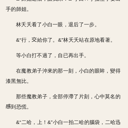
手的師姐。
林夭夭看了小白一眼，退后了一步。
&“行，
給你了。&”林夭夭站在原地看著。
等小白打不過了，自已再出手。
在魔教弟子沖來的那一刻，小白的眼眸，變得
漆黑無比。
那些魔教弟子，全部停滯了片刻，心中莫名的
到恐慌。
&“二哈，上！&”小白一拍二哈的腦袋，二哈迅