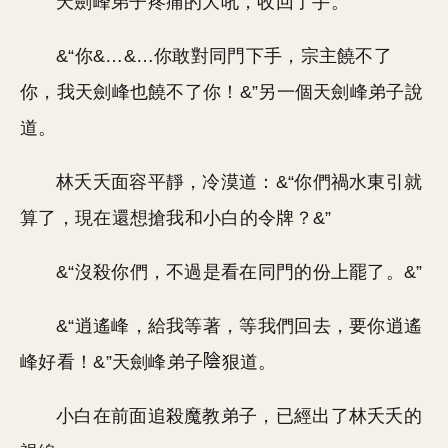
天劍峰弟子疼痛的大吼，收回了手。
&“你&…&…你敢對同門下手，宗主饒不了
你，我天劍峰也饒不了你！&”另一個天劍峰弟子說
道。
林夭夭面容平靜，冷漠道：&“你們禍水東引就
算了，現在還想搶我和小白的令牌？&”
&“沒殺你們，不過是看在同門的份上罷了。&”
&“逍遙峰，給我等著，等我們回去，要你逍遙
峰好看！&”天劍峰弟子
狠道。
小白在前面追殺魔教弟子，已經出了林夭夭的