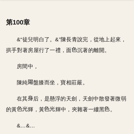
第100章
&“徒兒明白了。&”陳長青說完，從地上起來，
拱手對著房屋行了一禮，面
沉著的離開。
房間中，
陳純
盤膝而坐，寶相莊嚴。
在其
后，是懸浮的天劍，天劍中散發著微弱
的黃
輝，黃
輝中，夾雜著一縷黑
。
&…&…