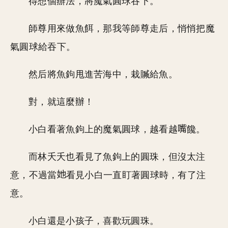
得想個辦法，將魔氣圓球吞下。
師尊用來做魚餌，那我等師尊走后，悄悄把魔
氣圓球給吞下。
然后將魚鉤甩進苦海中，栽贓給魚。
對，就這麼辦！
小白看著魚鉤上的魔氣圓球，越看越
饞。
而林夭夭也看見了魚鉤上的圓珠，但沒太注
意，不過當
看見小白一直盯著圓球時，有了注
意。
小白還是小孩子，喜歡玩圓珠。