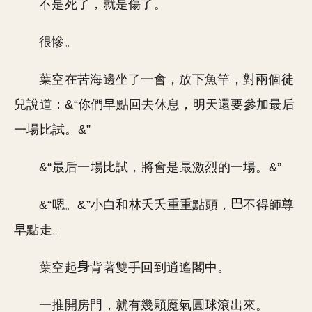
不是死了，就是傷了。
很慘。
葉空在苦海邊坐了一會，放下魚竿，對兩個徒
兒說道：&“你們早點回去休息，明天還要參加最后
一場比試。&”
&“最后一場比試，將會是最激烈的一場。&”
&“嗯。&”小白和林夭夭重重點頭，
不得師尊
早點走。
葉空起
背著雙手回到逍遙閣中。
一推開房門，就有幾顆魔氣圓球滾出來。