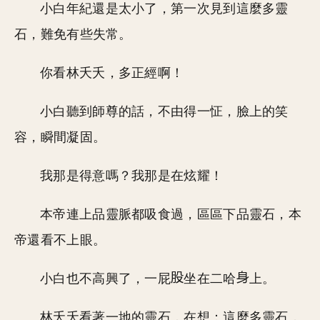
小白年紀還是太小了，第一次見到這麼多靈
石，難免有些失常。
你看林夭夭，多正經啊！
小白聽到師尊的話，不由得一怔，臉上的笑
容，瞬間凝固。
我那是得意嗎？我那是在炫耀！
本帝連上品靈脈都吸食過，區區下品靈石，本
帝還看不上眼。
小白也不高興了，一屁
坐在二哈
上。
林夭夭看著一地的靈石，在想：這麼多靈石，