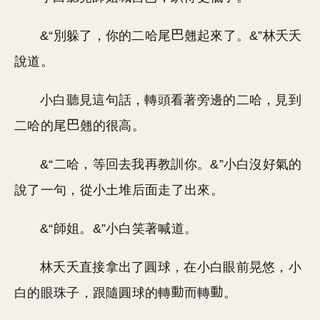
&“別躲了，你的二哈尾
翹起來了。&”林夭夭
說道。
小白聽見這句話，轉頭看著旁邊的二哈，見到
二哈的尾
翹的很高。
&“二哈，等回去我再教訓你。&”小白沒好氣的
說了一句，從小土堆后面走了出來。
&“師姐。&”小白笑著喊道。
林夭夭直接拿出了圓球，在小白眼前晃悠，小
白的眼珠子，跟隨圓球的轉
而轉
。