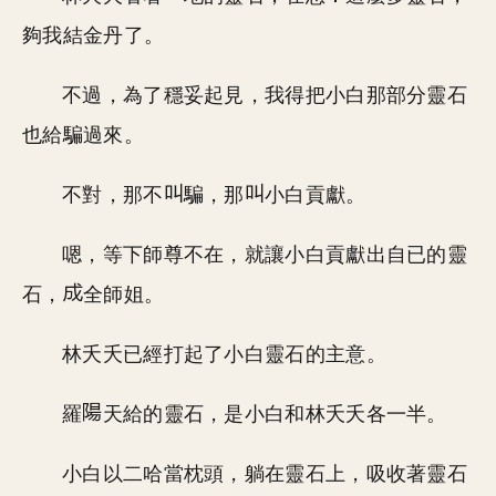
夠我結金丹了。
不過，為了穩妥起見，我得把小白那部分靈石
也給騙過來。
不對，那不
騙，那
小白貢獻。
嗯，等下師尊不在，就讓小白貢獻出自已的靈
石，
全師姐。
林夭夭已經打起了小白靈石的主意。
羅
天給的靈石，是小白和林夭夭各一半。
小白以二哈當枕頭，躺在靈石上，吸收著靈石