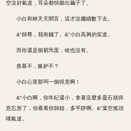
空沒好氣道，耳朵都快聽出繭子了。
小白和林夭夭聞言，這才沒繼續數下去。
&“師尊，我有錢了。&”小白高興的笑道。
而你還是個窮
蛋，啥也沒有。
羨慕不，嫉妒不？
小白心里那
一個得意啊！
&“小白啊，你年紀還小，拿著這麼多靈石就得
意忘形了，你看看你師姐，多平靜啊。&”葉空搖頭
嘆氣道。