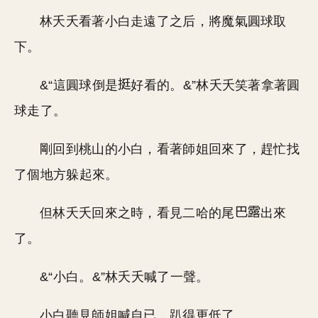
林夭夭看著小白走遠了之后，將魔氣圓球取
下。
&“這圓球倒是
好看的。&”林夭夭笑著拿著圓
球走了。
剛回到桃山的小白，看著師姐回來了，趕忙找
了個地方躲起來。
但林夭夭回來之時，看見二哈的尾
出來
了。
&“小白。&”林夭夭喊了一聲。
小白聽見師姐喊自已，趴得更低了。