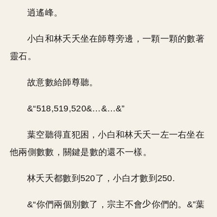
逍遙峰。
小白和林夭夭坐在師尊旁邊，一顆一顆的數著
靈石。
故意數給師尊聽。
&“518,519,520&…&…&”
葉空聽得直犯困，小白和林夭夭一左一右坐在
他兩側數數，關鍵是數的還不一樣。
林夭夭都數到520了，小白才數到250.
&“你們兩個別數了，宗主不會
你們的。&”葉