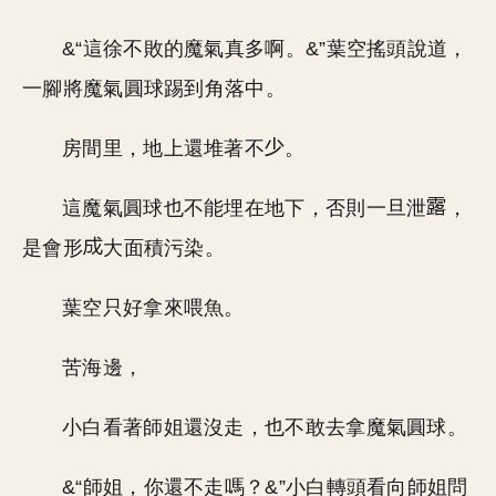
&“這徐不敗的魔氣真多啊。&”葉空搖頭說道，
一腳將魔氣圓球踢到角落中。
房間里，地上還堆著不
。
這魔氣圓球也不能埋在地下，否則一旦泄
，
是會形
大面積污染。
葉空只好拿來喂魚。
苦海邊，
小白看著師姐還沒走，也不敢去拿魔氣圓球。
&“師姐，你還不走嗎？&”小白轉頭看向師姐問