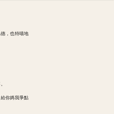
瑪德，也特喵地
賽。
，給你媽我爭點