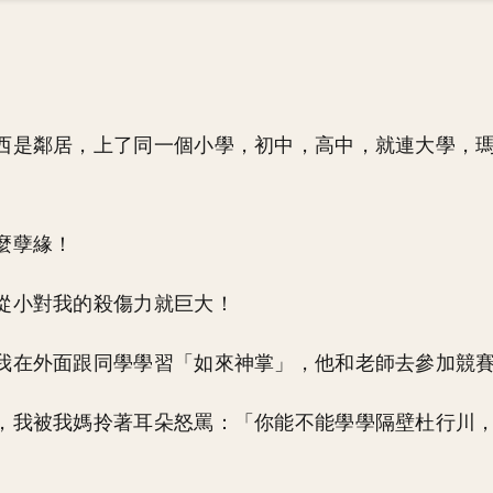
西是鄰居，上了同一個小學，初中，高中，就連大學，
麼孽緣！
從小對我的殺傷力就巨大！
我在外面跟同學學習「如來神掌」，他和老師去參加競
，我被我媽拎著耳朵怒罵：「你能不能學學隔壁杜行川