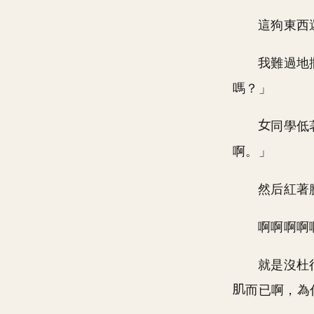
這狗東西
我難過地
嗎？」
同學低
啊。」
然后紅著
啊啊啊啊
就是沒杜
而已啊，為