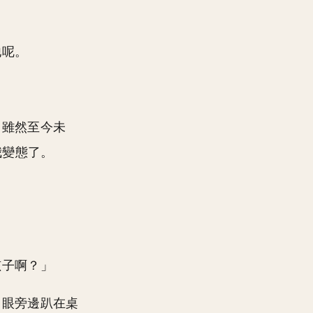
他呢。
（雖然至今未
我變態了。
孩子啊？」
了眼旁邊趴在桌