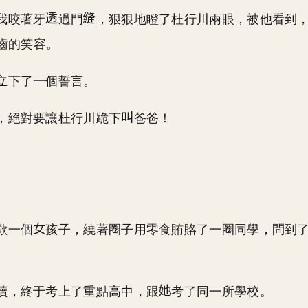
我咬著牙
過門
，狠狠地瞪了杜行川兩眼，被他看到
齒的笑容。
立下了一個誓言。
，絕對要讓杜行川跪下
爸爸！
歡一個
孩子，繞著圈子用零食賄賂了一圈同學，問到
讀，終于考上了重點高中，跟
考了同一所學校。