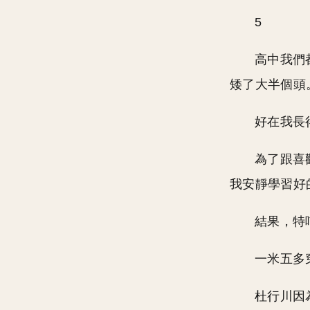
5
高中我們
矮了大半個頭
好在我長
為了跟喜
我安靜學習好
結果，特
一米五多
杜行川因