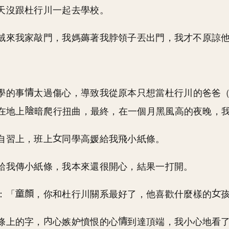
天沒跟杜行川一起去學校。
賊來我家敲門，我媽薅著我脖領子丟出門，我才不原諒
學的事
太過傷心，導致我從原本只想當杜行川的爸爸
在地上
暗爬行扭曲，最終，在一個月黑風高的夜晚，
自習上，班上
同學高媛給我飛小紙條。
給我傳小紙條，我本來還很開心，結果一打開。
：「
，你和杜行川關系最好了，他喜歡什麼樣的
條上的字，
心嫉妒憤恨的心
到達頂端，我小心地看