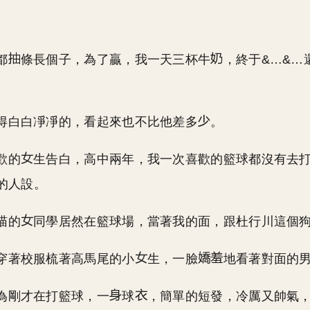
都
條長個子，為了贏，我一天三杯牛
，終于&…&…
。
得白白凈凈的，看起來也不比他差多
。
歡的
生告白，高中兩年，我一次喜歡的籃球都沒有去
的人設。
喵的
同學居然在籃球場，當著我的面，跟杜行川這個
穿著校服梳著高馬尾的小
生，一臉
地看著對面的
為剛才在打籃球，一
球
，簡單的短發，冷厲又帥氣