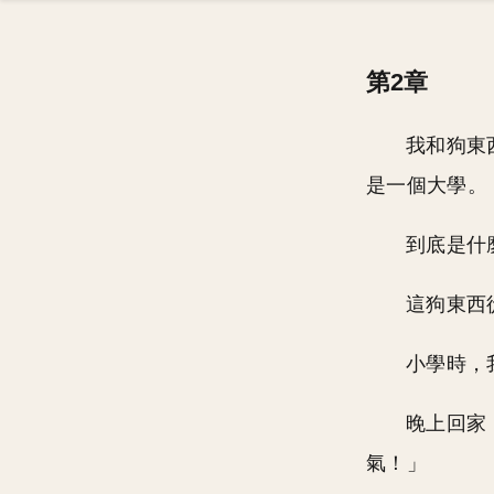
第2章
我和狗東
是一個大學。
到底是什
這狗東西
小學時，
晚上回家
氣！」