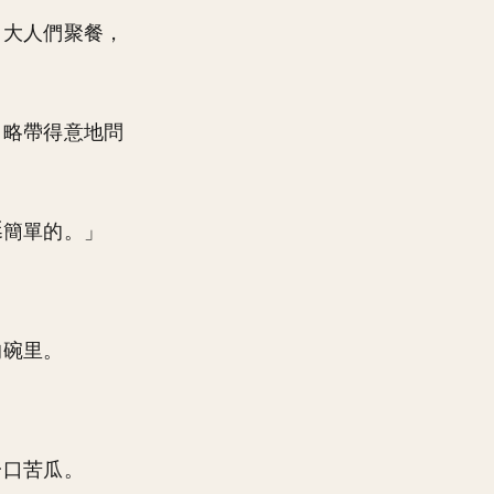
，大人們聚餐，
，略帶得意地問
簡單的。」
的碗里。
一口苦瓜。