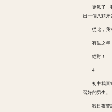
更氣了，
出一個八顆牙
從此，我
有生之年
絕對！
4
初中我喜
習好的男生。
我日夜苦