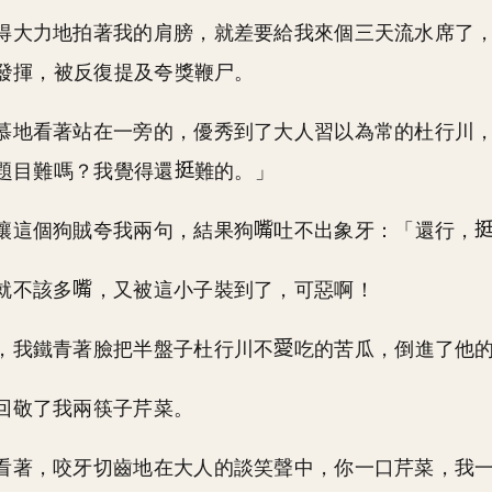
得大力地拍著我的肩膀，就差要給我來個三天流水席了
發揮，被反復提及夸獎鞭尸。
慕地看著站在一旁的，優秀到了大人習以為常的杜行川
題目難嗎？我覺得還
難的。」
讓這個狗賊夸我兩句，結果狗
吐不出象牙：「還行，
就不該多
，又被這小子裝到了，可惡啊！
，我鐵青著臉把半盤子杜行川不
吃的苦瓜，倒進了他
回敬了我兩筷子芹菜。
看著，咬牙切齒地在大人的談笑聲中，你一口芹菜，我