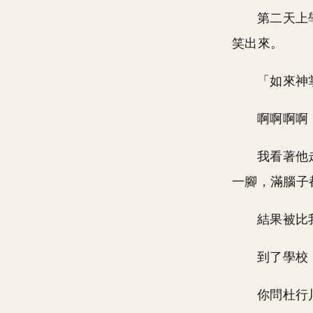
第二天上
笑出來。
「如來神
啊啊啊啊
我看著他
一腳，滿腦子
結果被比
到了學校
你問杜行