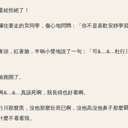
還給拒絕了！
攔住要走的
同學，傷心地問
：「你不是喜歡安靜學
著頭，紅著臉，半晌小聲地說了一句：「可&…&…杜行
臉跑開了。
啊&…&…真該死啊，我長得也好看啊。
行川那麼黑，沒他那麼壯而已啊，沒他高沒他鼻子那麼
什麼不看看我。