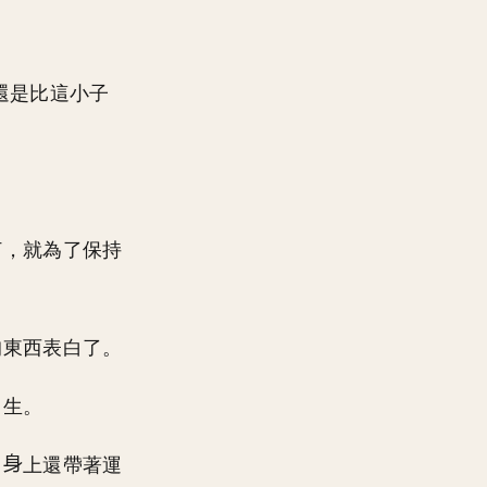
還是比這小子
打，就為了保持
狗東西表白了。
男生。
，
上還帶著運