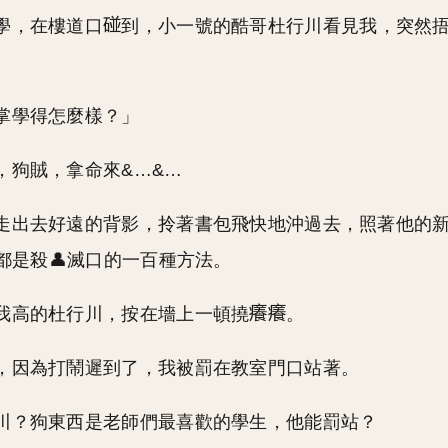
學，在樓道口
到，小一號的酷哥杜行川看見我，突然
掌學得怎麼樣？」
，狗賊，拿命來&…&…
走出去好遠的背影，拎著書包飛快地沖過去，照著他的
都是殺👤滅口的一百種方法。
我高的杜行川，按在墻上一頓撓
。
，因為打鬧遲到了，我被罰在教室門口站著。
川？狗東西是老師們最喜歡的學生，他能罰站？