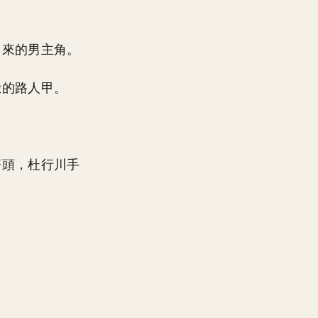
出來的男主角。
臉的路人甲。
著頭，杜行川手