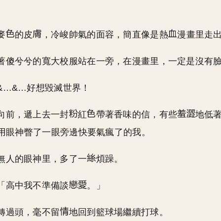
麥
的皮
，冷峻帥氣的面容，簡直像是熱
漫畫里走
著傻兮兮的寬大校服站在一旁，在漫畫里，一定是沒有
&…&…好想毀滅世界！
向前，遞上去一封
紅
帶著香味的信，有些
地低
用眼神瞥了一眼旁邊快要氣瘋了的我。
無人的眼神里，多了一
煩躁。
「高中我不準備談
。」
轉過頭，毫不留
地回到籃球場繼續打球。