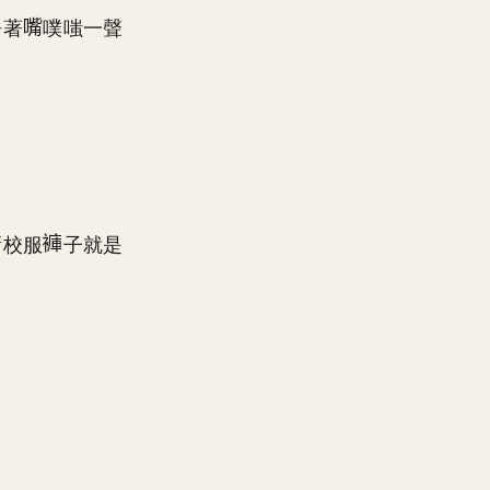
捂著
噗嗤一聲
新校服
子就是