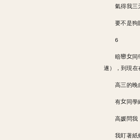
氣得我三
要不是狗
6
暗
同
遂），到現在
高三的晚
有
同學
高媛問我
我盯著紙