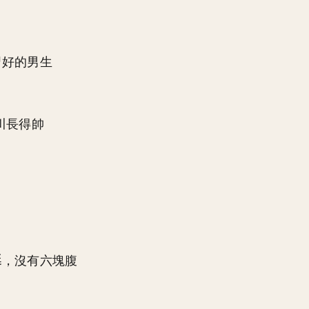
習好的男生
川長得帥
，沒有六塊腹