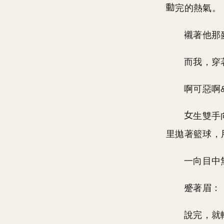
完的熱氣。
襯著他那
而我，穿
啊可惡啊
生雙手
里拋著籃球，
一向目中
蹙著眉：
說完，就