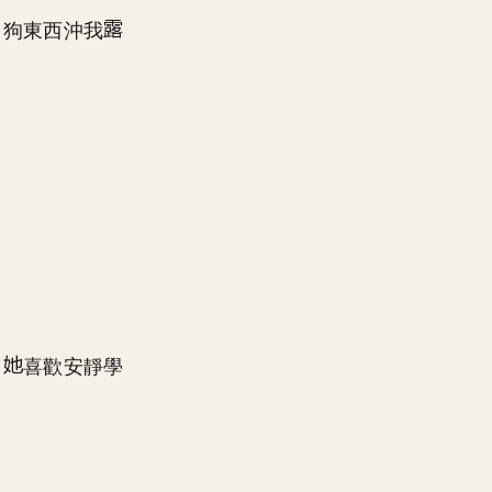
，狗東西沖我
了
喜歡安靜學