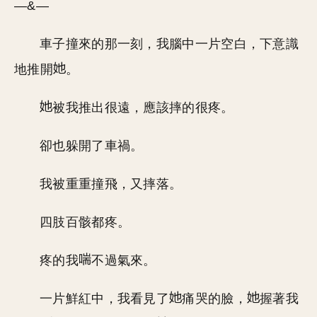
—&—
車子撞來的那一刻，我腦中一片空白，下意識
地推開
。
被我推出很遠，應該摔的很疼。
卻也躲開了車禍。
我被重重撞飛，又摔落。
四肢百骸都疼。
疼的我
不過氣來。
一片鮮紅中，我看見了
痛哭的臉，
握著我