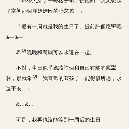
「
今天穿了一條格子
，恍惚間，我又想起
了當初那個洋娃娃般的小
孩。」
「還有一周就是我的生日了。提前許個愿
吧
&—&—
希
晚晚和靳嶼可以永遠在一起。
不對，生日似乎應該許個和自己有關的愿
啊，那就希
，我喜歡的
孩子，能得償所愿，永
遠平安。」
&…&…
可是，我再也沒能等到一周后的生日。