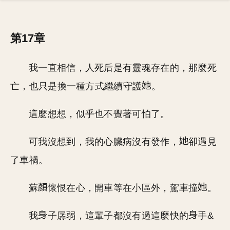
第17章
我一直相信，人死后是有靈魂存在的，那麼死
亡，也只是換一種方式繼續守護
。
這麼想想，似乎也不覺著可怕了。
可我沒想到，我的心臟病沒有發作，
卻遇見
了車禍。
蘇
懷恨在心，開車等在小區外，駕車撞
。
我
子孱弱，這輩子都沒有過這麼快的
手&