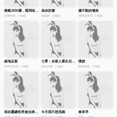
煉氣3000層，開局收女帝為徒
為你折腰
撬不動的墻角
女神的魚
張若妤
神明的乖乖
0 閱讀
0 閱讀
0 閱讀
絕地反殺
七零：全家人重生后就寵我
懷姣
冰島沒有雪
未知作者
啦啦啦啦
0 閱讀
0 閱讀
0 閱讀
我在霸總世界做法律科普
今天我不想洗碗
春來早