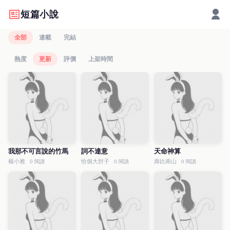
短篇小說
全部
連載
完結
熱度
更新
評價
上架時間
我那不可言說的竹馬
詞不達意
天命神算
楊小雅
恰個大肘子
壽比南山
0 閱讀
0 閱讀
0 閱讀