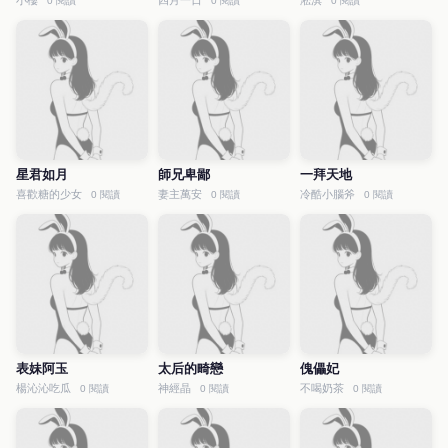
小樓
四月一日
淞淇
0 閱讀
0 閱讀
0 閱讀
星君如月
師兄卑鄙
一拜天地
喜歡糖的少女
妻主萬安
冷酷小腦斧
0 閱讀
0 閱讀
0 閱讀
表妹阿玉
太后的畸戀
傀儡妃
楊沁沁吃瓜
神經晶
不喝奶茶
0 閱讀
0 閱讀
0 閱讀