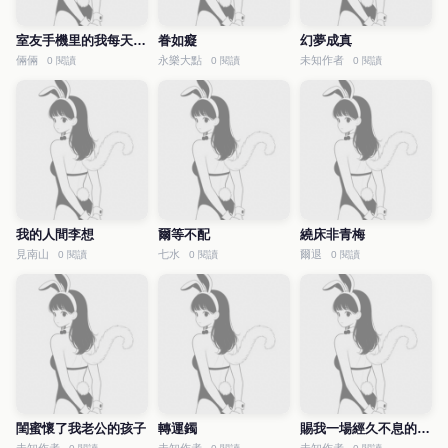
室友手機里的我每天都在說騷話
眷如癡
幻夢成真
倆倆
永樂大點
未知作者
0 閱讀
0 閱讀
0 閱讀
我的人間李想
爾等不配
繞床非青梅
見南山
七水
爾退
0 閱讀
0 閱讀
0 閱讀
閨蜜懷了我老公的孩子
轉運鐲
賜我一場經久不息的南風