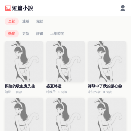
短篇小說
全部
連載
完結
熱度
更新
評價
上架時間
顏控的吸血鬼先生
盛夏將逝
師尊中了我的讀心蠱
知世
歸晚子
未知作者
0 閱讀
0 閱讀
0 閱讀