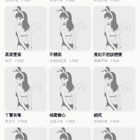
未知作者
未知作者
未知作者
0 閱讀
0 閱讀
0 閱讀
星星墜落
不體面
貴妃不想談戀愛
知言
大姐姐莫莫
風觸琴鳴
0 閱讀
0 閱讀
0 閱讀
丫鬟有毒
傾蜜糖心
鎖死
喬沐巧
月薇小兔
未知作者
0 閱讀
0 閱讀
0 閱讀