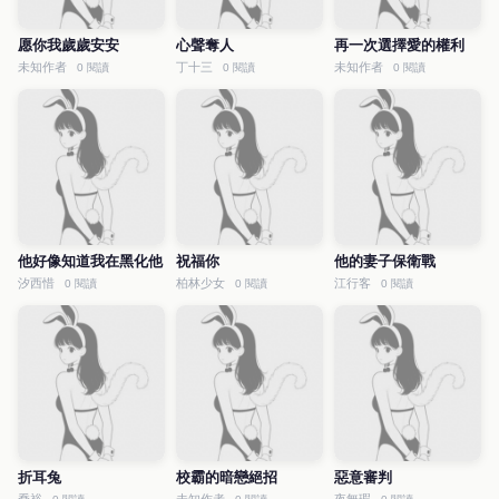
愿你我歲歲安安
心聲奪人
再一次選擇愛的權利
未知作者
丁十三
未知作者
0 閱讀
0 閱讀
0 閱讀
他好像知道我在黑化他
祝福你
他的妻子保衛戰
汐西惜
柏林少女
江行客
0 閱讀
0 閱讀
0 閱讀
折耳兔
校霸的暗戀絕招
惡意審判