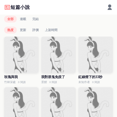
短篇小說
全部
連載
完結
熱度
更新
評價
上架時間
玫瑰與我
我對群鬼免疫了
紅綠燈下的33秒
竹林深處
景鯉
未知作者
0 閱讀
0 閱讀
0 閱讀