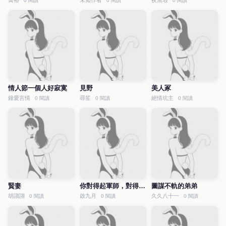
喬裕
未知作者
夜無瑕
0 閱讀
0 閱讀
0 閱讀
情人節一個人好寂寞
見野
美人冢
鐘愛言情
尋笙
絕情坑主
0 閱讀
0 閱讀
0 閱讀
賢妻
你對得起軍師，對得起自己的心嗎？
圖謀不軌的弟弟
胡謅謅
啟九月
久久八十一
0 閱讀
0 閱讀
0 閱讀