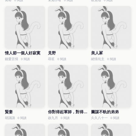
喬裕
未知作者
夜無瑕
0 閱讀
0 閱讀
0 閱讀
情人節一個人好寂寞
見野
美人冢
鐘愛言情
尋笙
絕情坑主
0 閱讀
0 閱讀
0 閱讀
賢妻
你對得起軍師，對得起自己的心嗎？
圖謀不軌的弟弟
胡謅謅
啟九月
久久八十一
0 閱讀
0 閱讀
0 閱讀