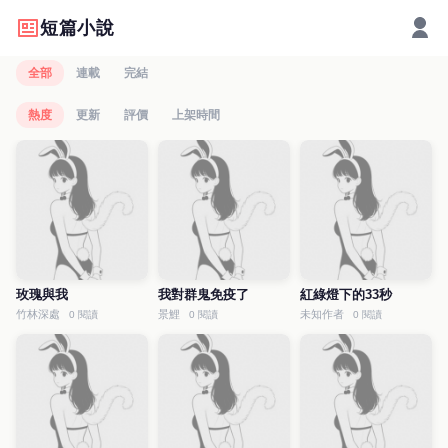
短篇小說
全部
連載
完結
熱度
更新
評價
上架時間
玫瑰與我
我對群鬼免疫了
紅綠燈下的33秒
竹林深處
景鯉
未知作者
0 閱讀
0 閱讀
0 閱讀