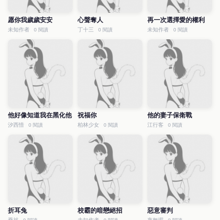
愿你我歲歲安安
心聲奪人
再一次選擇愛的權利
未知作者
丁十三
未知作者
0 閱讀
0 閱讀
0 閱讀
他好像知道我在黑化他
祝福你
他的妻子保衛戰
汐西惜
柏林少女
江行客
0 閱讀
0 閱讀
0 閱讀
折耳兔
校霸的暗戀絕招
惡意審判