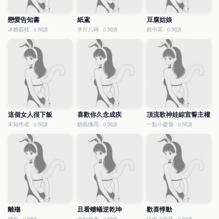
戀愛告知書
紙鳶
豆腐姑娘
冰糖荔枝
半斤八兩
鏡中花
0 閱讀
0 閱讀
0 閱讀
這個女人很下飯
喜歡你久念成疾
頂流歌神娃綜宣誓主權
未知作者
聽風撫雨
一點小憂傷
0 閱讀
0 閱讀
0 閱讀
離殤
且看螻蟻逆乾坤
歡喜悸動