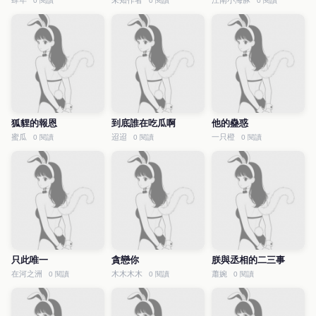
肆年
未知作者
江南小海豚
0 閱讀
0 閱讀
0 閱讀
狐貍的報恩
到底誰在吃瓜啊
他的蠱惑
蜜瓜
迢迢
一只橙
0 閱讀
0 閱讀
0 閱讀
只此唯一
貪戀你
朕與丞相的二三事
在河之洲
木木木木
蕭婉
0 閱讀
0 閱讀
0 閱讀