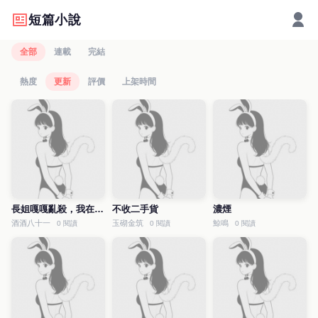
短篇小說
全部
連載
完結
熱度
更新
評價
上架時間
長姐嘎嘎亂殺，我在後面嘎嘎
不收二手貨
濃煙
酒酒八十一
玉砌金筑
鯨鳴
0 閱讀
0 閱讀
0 閱讀