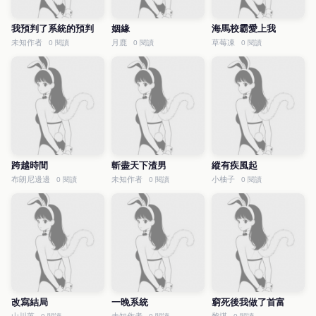
我預判了系統的預判
姻緣
海馬校霸愛上我
未知作者
月鹿
草莓凍
0 閱讀
0 閱讀
0 閱讀
跨越時間
斬盡天下渣男
縱有疾風起
布朗尼邊邊
未知作者
小柚子
0 閱讀
0 閱讀
0 閱讀
改寫結局
一晚系統
窮死後我做了首富