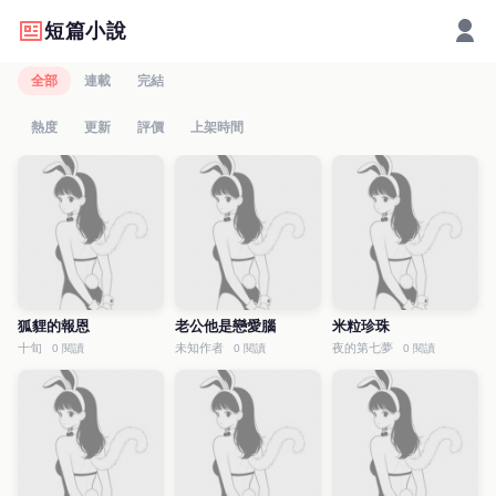
短篇小說
全部
連載
完結
熱度
更新
評價
上架時間
狐貍的報恩
老公他是戀愛腦
米粒珍珠
十旬
未知作者
夜的第七夢
0 閱讀
0 閱讀
0 閱讀