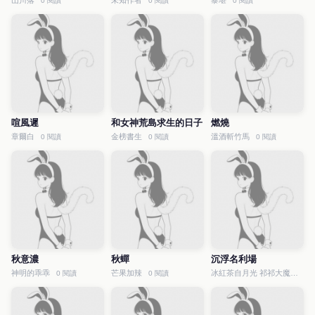
山川落
未知作者
黎堪
0 閱讀
0 閱讀
0 閱讀
喧風遲
和女神荒島求生的日子
燃燒
章爾白
金榜書生
溫酒斬竹馬
0 閱讀
0 閱讀
0 閱讀
秋意濃
秋蟬
沉浮名利場
神明的乖乖
芒果加辣
冰紅茶自月光 祁祁大魔王
0 閱讀
0 閱讀
0 