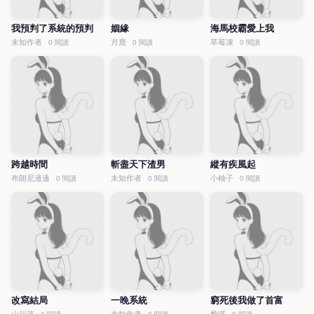
我預判了系統的預判
姻緣
海馬校霸愛上我
未知作者
月鹿
草莓凍
0 閱讀
0 閱讀
0 閱讀
跨越時間
斬盡天下渣男
縱有疾風起
布朗尼邊邊
未知作者
小柚子
0 閱讀
0 閱讀
0 閱讀
改寫結局
一晚系統
窮死後我做了首富