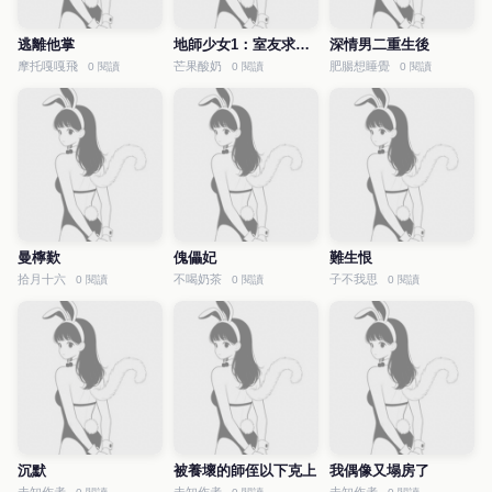
逃離他掌
地師少女1：室友求我做法
深情男二重生後
摩托嘎嘎飛
芒果酸奶
肥腸想睡覺
0 閱讀
0 閱讀
0 閱讀
曼檸歎
傀儡妃
難生恨
拾月十六
不喝奶茶
子不我思
0 閱讀
0 閱讀
0 閱讀
沉默
被養壞的師侄以下克上
我偶像又塌房了