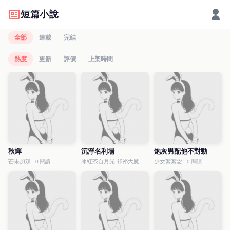
短篇小說
全部
連載
完結
熱度
更新
評價
上架時間
秋蟬
沉浮名利場
炮灰男配他不對勁
芒果加辣
冰紅茶自月光 祁祁大魔王
少女絮絮念
0 閱讀
0 閱讀
0 閱讀