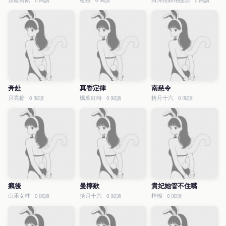
頹廢袋鼠
橙橙
白澤喪葬用品店
0 閱讀
0 閱讀
0 閱讀
奔赴
真香定律
南慈令
月亮糖
楓葉紅時
拾月十六
0 閱讀
0 閱讀
0 閱讀
瘋後
曼檸歎
貴妃她管不住嘴
山禾女桂
拾月十六
梓榆
0 閱讀
0 閱讀
0 閱讀