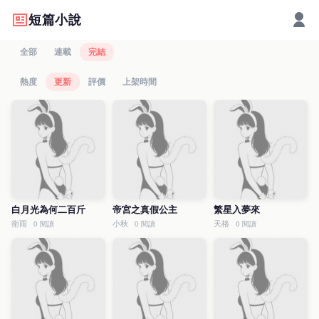
短篇小說
全部
連載
完結
熱度
更新
評價
上架時間
白月光為何二百斤
帝宮之真假公主
繁星入夢來
衛雨
小秋
天格
0 閱讀
0 閱讀
0 閱讀