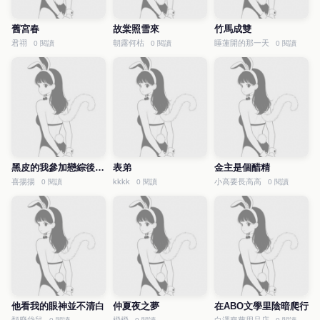
舊宮春
故棠照雪來
竹馬成雙
君祤
朝露何枯
睡蓮開的那一天
0 閱讀
0 閱讀
0 閱讀
黑皮的我參加戀綜後爆紅了
表弟
金主是個醋精
喜揚揚
kkkk
小高要長高高
0 閱讀
0 閱讀
0 閱讀
他看我的眼神並不清白
仲夏夜之夢
在ABO文學里陰暗爬行