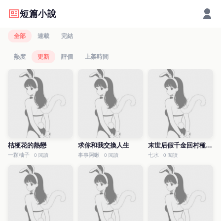
短篇小說
全部
連載
完結
熱度
更新
評價
上架時間
桔梗花的熱戀
求你和我交換人生
末世后假千金回村種田了
一顆柚子
事事阿啾
七水
0 閱讀
0 閱讀
0 閱讀