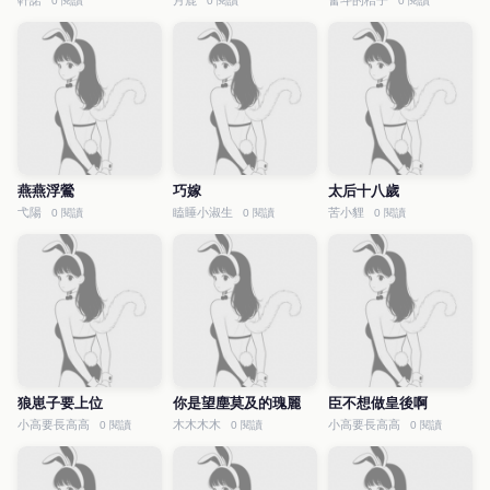
軒諾
月鹿
奮斗的桔子
0 閱讀
0 閱讀
0 閱讀
燕燕浮鶯
巧嫁
太后十八歲
弋陽
瞌睡小淑生
苦小貍
0 閱讀
0 閱讀
0 閱讀
狼崽子要上位
你是望塵莫及的瑰麗
臣不想做皇後啊
小高要長高高
木木木木
小高要長高高
0 閱讀
0 閱讀
0 閱讀