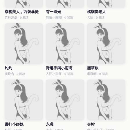
旗袍美人，西裝暴徒
有一道光
橘貓當老大
竹林深處
無敵小團團
弋陽
0 閱讀
0 閱讀
0 閱讀
灼灼
野選手與小雨滴
韶華歎
虞晚含
人間小甜餅
李厭離
0 閱讀
0 閱讀
0 閱讀
暴打小師妹
永曦
失控