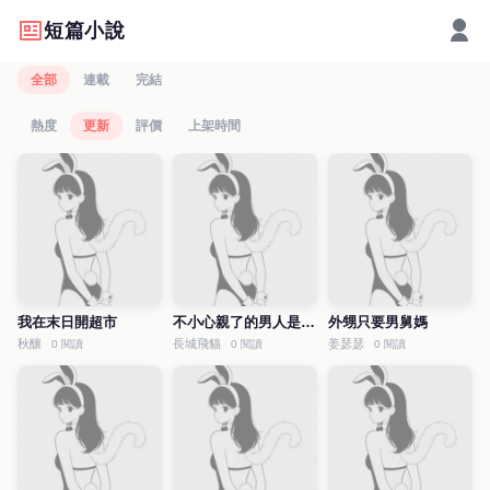
短篇小說
全部
連載
完結
熱度
更新
評價
上架時間
我在末日開超市
不小心親了的男人是我室友
外甥只要男舅媽
秋釀
長城飛貓
姜瑟瑟
0 閱讀
0 閱讀
0 閱讀