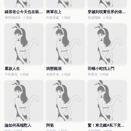
綠茶老公今天也在裝小白花
將軍在上
穿越到現實世界的佈偶貓Omega
薄荷綿綿冰
竹林深處
長城飛貓
0 閱讀
0 閱讀
0 閱讀
重啟人生
病態寵溺
田螺小蛇找上門
不吃蔥花
未知作者
草莓凍
0 閱讀
0 閱讀
0 閱讀
論如何高端懟人
阿瓷
驚！東北鐵A私下竟是純情小狗