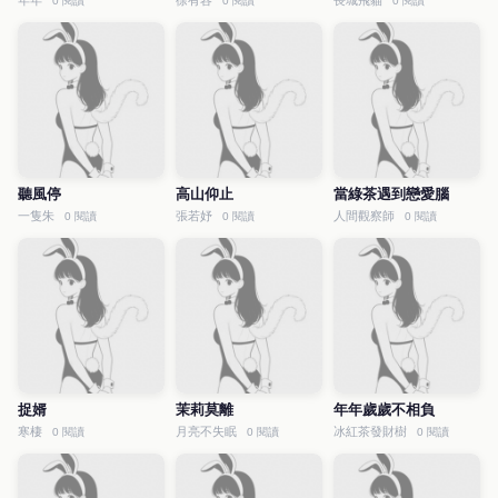
年年
徐有容
長城飛貓
0 閱讀
0 閱讀
0 閱讀
聽風停
高山仰止
當綠茶遇到戀愛腦
一隻朱
張若妤
人間觀察師
0 閱讀
0 閱讀
0 閱讀
捉婿
茉莉莫離
年年歲歲不相負
寒棲
月亮不失眠
冰紅茶發財樹
0 閱讀
0 閱讀
0 閱讀