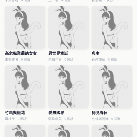
未知作者
王二喵
夜引幽
0 閱讀
0 閱讀
0 閱讀
高危職業霸總女友
異世界童話
典妻
未知作者
未知作者
芒果加辣
0 閱讀
0 閱讀
0 閱讀
竹馬與梔花
愛無國界
得見春日
鐵柱子
李魚非魚
七柚與阿燦
0 閱讀
0 閱讀
0 閱讀