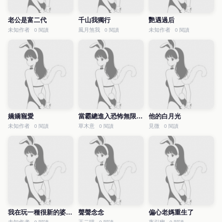
老公是富二代
千山我獨行
艷遇過后
未知作者
風月煞我
未知作者
0 閱讀
0 閱讀
0 閱讀
嬌嬌寵愛
當霸總進入恐怖無限流后
他的白月光
未知作者
草木意
見微
0 閱讀
0 閱讀
0 閱讀
我在玩一種很新的婆媳關系
聲聲念念
偏心老媽重生了