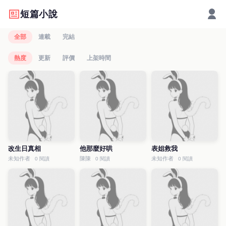
短篇小說
全部
連載
完結
熱度
更新
評價
上架時間
改生日真相
他那麼好哄
表姐救我
未知作者
陳陳
未知作者
0 閱讀
0 閱讀
0 閱讀