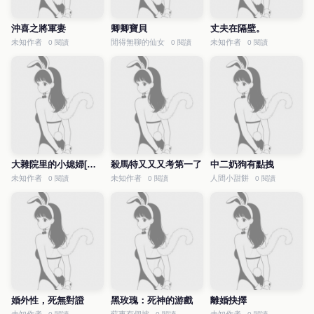
沖喜之將軍妻
卿卿寶貝
丈夫在隔壁。
未知作者
閒得無聊的仙女
未知作者
0 閱讀
0 閱讀
0 閱讀
大雜院里的小媳婦[年代]
殺馬特又又又考第一了
中二奶狗有點拽
未知作者
未知作者
人間小甜餅
0 閱讀
0 閱讀
0 閱讀
婚外性，死無對證
黑玫瑰：死神的游戲
離婚抉擇