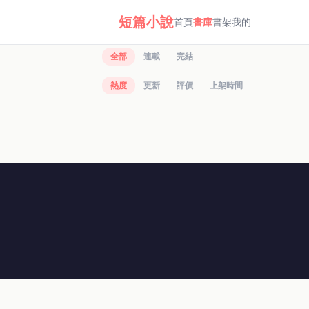
短篇小說
首頁
書庫
書架
我的
全部
連載
完結
熱度
更新
評價
上架時間