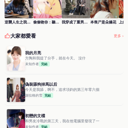
逆襲人生之我是白富美
偷偷吻你：聽，心動的聲音
我穿成了重男輕女的姥姥
本喪尸是朵嬌花
上錯
大家都愛看
更多 ›
我的月亮
方陶和我提了分手，就在今天。 沒什
未知作者
完結
偽裝舔狗掉馬以后
今天是我舔，啊不，追求項鈞的第三年零六個
謝拉格的雪
完結
初戀的文檔
和男友冷戰的第三天，我在他電腦里發現了一
未知作者
完結