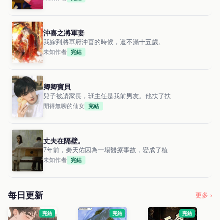
沖喜之將軍妻
我嫁到將軍府沖喜的時候，還不滿十五歲。
未知作者
完結
卿卿寶貝
兒子被請家長，班主任是我前男友。他扶了扶
閒得無聊的仙女
完結
丈夫在隔壁。
7年前，秦天佑因為一場醫療事故，變成了植
未知作者
完結
每日更新
更多 ›
完結
完結
完結