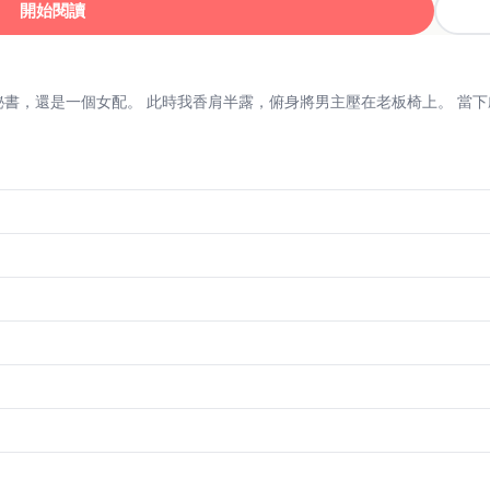
開始閱讀
#短篇 #穿書 #