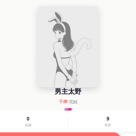
男主太野
千肆
·
完結
0
9
收藏
章節