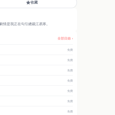
收藏
甜文 我穿成了總裁文里總裁的秘書，還是一個女配。 此時我香肩半露，俯身將男主壓在老板椅上。 當下劇情是我正在勾引總裁江易寒。
全部目錄 ›
免費
免費
免費
免費
免費
免費
免費