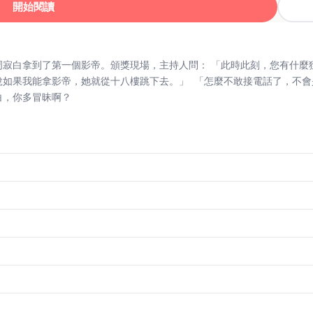
開始閱讀
現場，主持人問： 「此時此刻，您有什麼獲獎感言嗎？」 周寂白撥了一通電話，卻沒人
被這句話嗆活了。 …… 周寂白，你多冒昧啊？