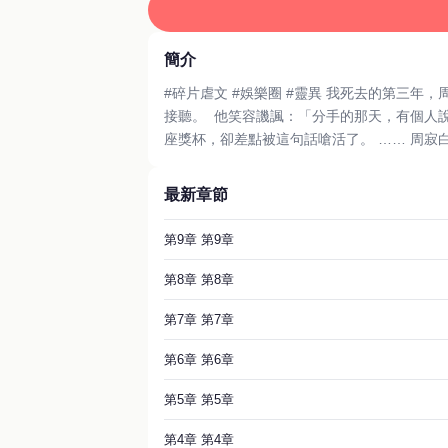
簡介
#碎片虐文 #娛樂圈 #靈異 我死去的第三年，周寂白拿到了第一個影帝。頒獎
接聽。 他笑容譏諷：「分手的那天，有個人說如果我能拿影帝，她就從十八樓跳下去。」 「怎麼不敢接電話了，不會是真跳了吧？」 我正飄在他身邊，試圖摸摸那
座獎杯，卻差點
最新章節
第9章 第9章
第8章 第8章
第7章 第7章
第6章 第6章
第5章 第5章
第4章 第4章