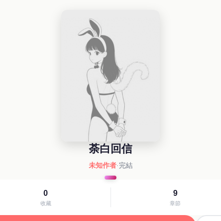
荼白回信
未知作者
·
完結
0
9
收藏
章節