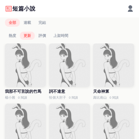
短篇小說
全部
連載
完結
熱度
更新
評價
上架時間
我那不可言說的竹馬
詞不達意
天命神算
楊小雅
恰個大肘子
壽比南山
0 閱讀
0 閱讀
0 閱讀