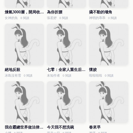
煉氣3000層，開局收女帝為徒
為你折腰
撬不動的墻角
女神的魚
張若妤
神明的乖乖
0 閱讀
0 閱讀
0 閱讀
絕地反殺
七零：全家人重生后就寵我
懷姣
冰島沒有雪
未知作者
啦啦啦啦
0 閱讀
0 閱讀
0 閱讀
我在霸總世界做法律科普
今天我不想洗碗
春來早