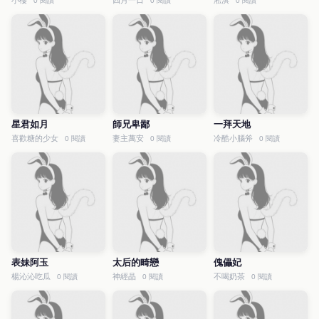
小樓
四月一日
淞淇
0 閱讀
0 閱讀
0 閱讀
星君如月
師兄卑鄙
一拜天地
喜歡糖的少女
妻主萬安
冷酷小腦斧
0 閱讀
0 閱讀
0 閱讀
表妹阿玉
太后的畸戀
傀儡妃
楊沁沁吃瓜
神經晶
不喝奶茶
0 閱讀
0 閱讀
0 閱讀