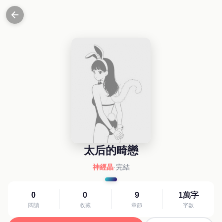
太后的畸戀
神經晶
·
完結
0
0
9
1萬字
閱讀
收藏
章節
字數