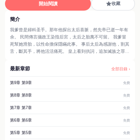
開始閱讀
收藏
簡介
我爹曾是婦科圣手。那年他探出太后喜脈，然先帝已逝一年有
余。 民間傳言攝政王染指后宮，太后之胎萬不可留。 我爹冒
死幫她滑胎，以性命擔保隱瞞此事。 事后太后為感謝他，割其
舌，斷其手，將他活活痛死。 皇上看到供詞，追加滅族之罪。
我全家 37 口人，唯我逃出。 此后，太后每逢月事，痛不欲
生。 眾太醫均束手無策。 #番茄短篇 #古代 #爽文
最新章節
全部目錄 ›
第9章 第9章
免費
第8章 第8章
免費
第7章 第7章
免費
第6章 第6章
免費
第5章 第5章
免費